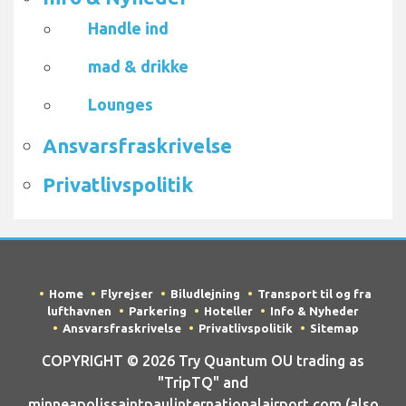
Handle ind
mad & drikke
Lounges
Ansvarsfraskrivelse
Privatlivspolitik
Home
Flyrejser
Biludlejning
Transport til og fra
lufthavnen
Parkering
Hoteller
Info & Nyheder
Ansvarsfraskrivelse
Privatlivspolitik
Sitemap
COPYRIGHT © 2026 Try Quantum OU trading as
"TripTQ" and
minneapolissaintpaulinternationalairport.com (also