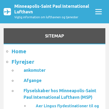
Minneapolis-Saint Paul International
Lufthavn
Vigtig information om lufthavnen og tjenester
SITEMAP
Home
Flyrejser
ankomster
Afgange
Flyselskaber hos Minneapolis-Saint
Paul International Lufthavn (MSP)
Aer Lingus flydestinationer til og