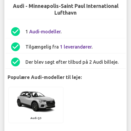
Audi - Minneapolis-Saint Paul International
Lufthavn
check_circle
1
Audi-modeller
.
check_circle
Tilgængelig fra
1 leverandører
.
check_circle
Der blev søgt efter tilbud på 2 Audi billeje.
Populære Audi-modeller til leje:
Audi Q3