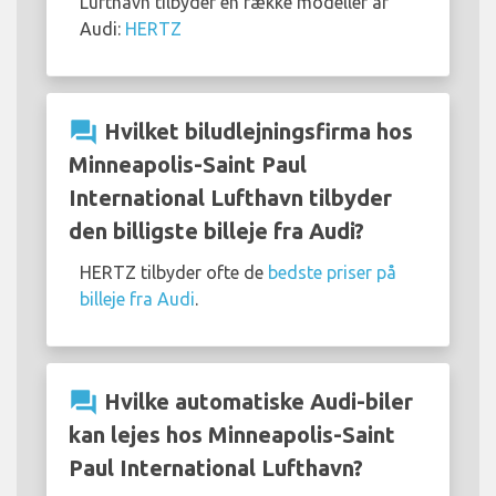
Lufthavn tilbyder en række modeller af
Audi:
HERTZ
question_answer
Hvilket biludlejningsfirma hos
Minneapolis-Saint Paul
International Lufthavn tilbyder
den billigste billeje fra Audi?
HERTZ tilbyder ofte de
bedste priser på
billeje fra Audi
.
question_answer
Hvilke automatiske Audi-biler
kan lejes hos Minneapolis-Saint
Paul International Lufthavn?