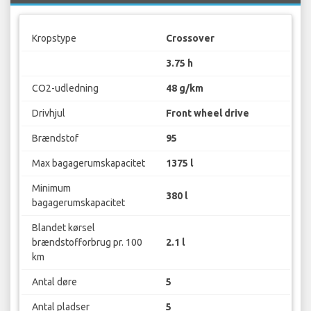
Kropstype
Crossover
3.75 h
CO2-udledning
48 g/km
Drivhjul
Front wheel drive
Brændstof
95
Max bagagerumskapacitet
1375 l
Minimum
380 l
bagagerumskapacitet
Blandet kørsel
brændstofforbrug pr. 100
2.1 l
km
Antal døre
5
Antal pladser
5