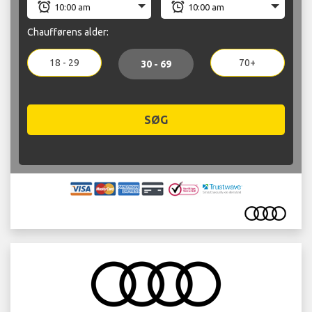
Chaufførens alder:
18 - 29
70+
30 - 69
SØG