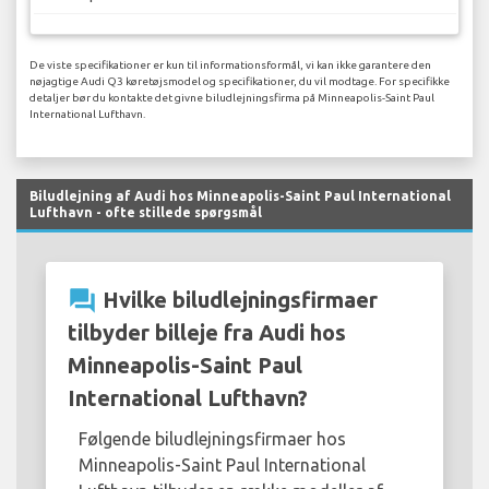
De viste specifikationer er kun til informationsformål, vi kan ikke garantere den
nøjagtige Audi Q3 køretøjsmodel og specifikationer, du vil modtage. For specifikke
detaljer bør du kontakte det givne biludlejningsfirma på Minneapolis-Saint Paul
International Lufthavn.
Biludlejning af Audi hos Minneapolis-Saint Paul International
Lufthavn - ofte stillede spørgsmål
question_answer
Hvilke biludlejningsfirmaer
tilbyder billeje fra Audi hos
Minneapolis-Saint Paul
International Lufthavn?
Følgende biludlejningsfirmaer hos
Minneapolis-Saint Paul International