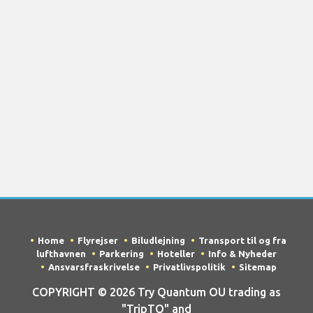
Home
Flyrejser
Biludlejning
Transport til og fra
lufthavnen
Parkering
Hoteller
Info & Nyheder
Ansvarsfraskrivelse
Privatlivspolitik
Sitemap
COPYRIGHT © 2026 Try Quantum OU trading as
"TripTQ" and