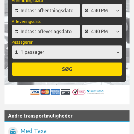
Afhentningsdato
Afleveringsdato
Passagerer
SØG
Andre transportmuligheder
Med Taxa
local_taxi