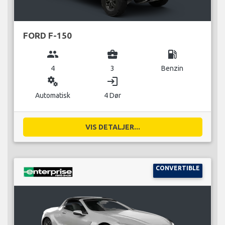
FORD F-150
group
business_center
local_gas_station
4
3
Benzin
miscellaneous_services
login
Automatisk
4 Dør
VIS DETALJER...
CONVERTIBLE