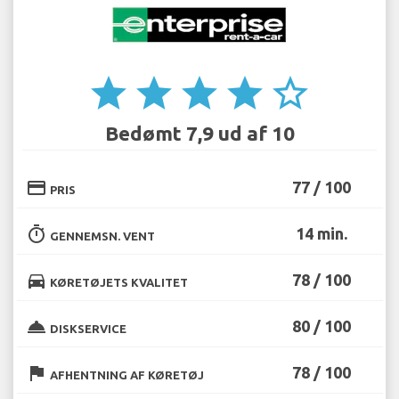
star
star
star
star
star_border
Bedømt 7,9 ud af 10
credit_card
77 / 100
PRIS
timer
14 min.
GENNEMSN. VENT
directions_car
78 / 100
KØRETØJETS KVALITET
room_service
80 / 100
DISKSERVICE
flag
78 / 100
AFHENTNING AF KØRETØJ