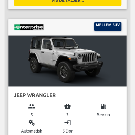
VIS DETALJER...
MELLEM SUV
JEEP WRANGLER
group
business_center
local_gas_station
5
3
Benzin
miscellaneous_services
login
Automatisk
5 Dør