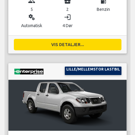
group
business_center
local_gas_station
5
2
Benzin
miscellaneous_services
login
Automatisk
4 Dør
VIS DETALJER...
LILLE/MELLEMSTOR LASTBIL