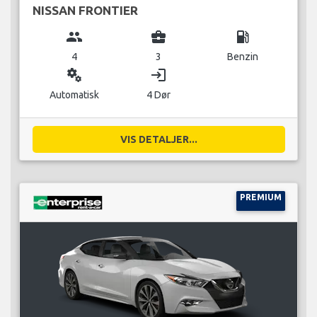
NISSAN FRONTIER
group
business_center
local_gas_station
4
3
Benzin
miscellaneous_services
login
Automatisk
4 Dør
VIS DETALJER...
PREMIUM