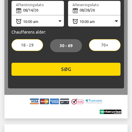
Afhentningsdato
Afleveringsdato
Chaufførens alder:
18 - 29
70+
30 - 69
SØG