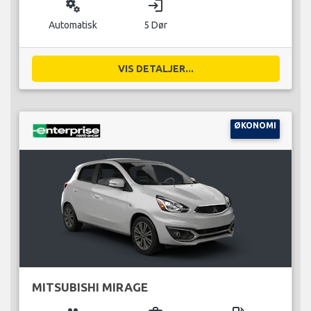
miscellaneous_services
login
Automatisk
5 Dør
VIS DETALJER...
ØKONOMI
MITSUBISHI MIRAGE