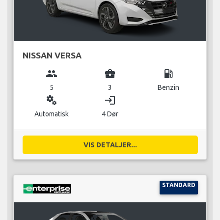
NISSAN VERSA
group
business_center
local_gas_station
5
3
Benzin
miscellaneous_services
login
Automatisk
4 Dør
VIS DETALJER...
STANDARD