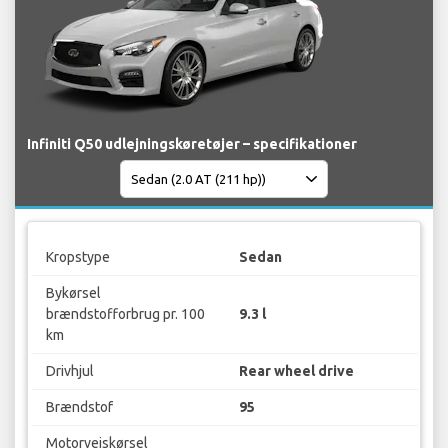
Infiniti Q50 udlejningskøretøjer – specifikationer
Kropstype
Sedan
Bykørsel
brændstofforbrug pr. 100
9.3 l
km
Drivhjul
Rear wheel drive
Brændstof
95
Motorvejskørsel