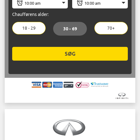
Chaufførens alder:
18 - 29
70+
30 - 69
SØG