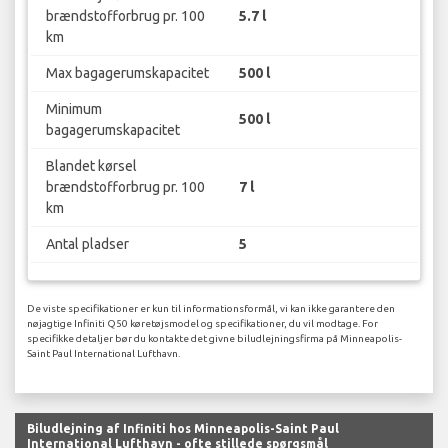
brændstofforbrug pr. 100
5.7 l
km
Max bagagerumskapacitet
500 l
Minimum
500 l
bagagerumskapacitet
Blandet kørsel
brændstofforbrug pr. 100
7 l
km
Antal pladser
5
De viste specifikationer er kun til informationsformål, vi kan ikke garantere den
nøjagtige Infiniti Q50 køretøjsmodel og specifikationer, du vil modtage. For
specifikke detaljer bør du kontakte det givne biludlejningsfirma på Minneapolis-
Saint Paul International Lufthavn.
Biludlejning af Infiniti hos Minneapolis-Saint Paul
International Lufthavn - ofte stillede spørgsmål