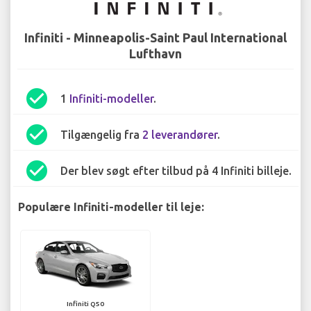
Infiniti - Minneapolis-Saint Paul International
Lufthavn
check_circle
1
Infiniti-modeller
.
check_circle
Tilgængelig fra
2 leverandører
.
check_circle
Der blev søgt efter tilbud på 4 Infiniti billeje.
Populære Infiniti-modeller til leje:
Infiniti Q50