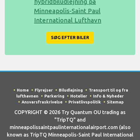
hybridbiludlejning på
Minneapolis-Saint Paul
International Lufthavn
SØG EFTER BILER
Home
Flyrejser
Biludlejning
Transport til og fra
lufthavnen
Parkering
Hoteller
Info & Nyheder
Ansvarsfraskrivelse
Privatlivspolitik
Sitemap
COPYRIGHT © 2026 Try Quantum OU trading as
"TripTQ" and
minneapolissaintpaulinternationalairport.com (also
known as TripTQ Minneapolis-Saint Paul International