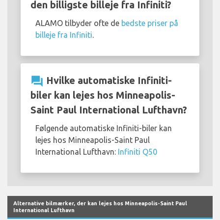
den billigste billeje fra Infiniti?
ALAMO tilbyder ofte de
bedste priser på
billeje fra Infiniti
.
question_answer
Hvilke automatiske Infiniti-
biler kan lejes hos Minneapolis-
Saint Paul International Lufthavn?
Følgende automatiske Infiniti-biler kan
lejes hos Minneapolis-Saint Paul
International Lufthavn:
Infiniti Q50
Alternative bilmærker, der kan lejes hos Minneapolis-Saint Paul
International Lufthavn