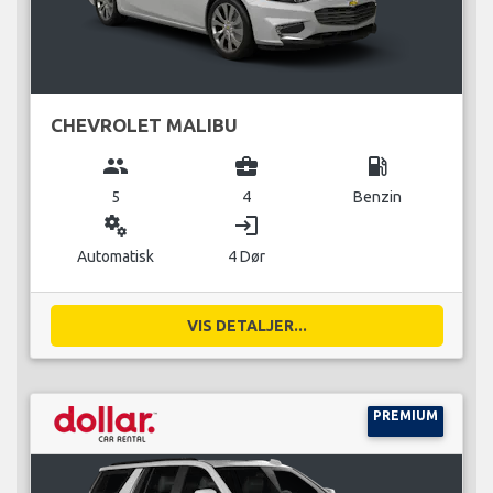
CHEVROLET MALIBU
group
business_center
local_gas_station
5
4
Benzin
miscellaneous_services
login
Automatisk
4 Dør
VIS DETALJER...
PREMIUM