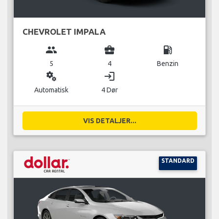
CHEVROLET IMPALA
group
business_center
local_gas_station
5
4
Benzin
miscellaneous_services
login
Automatisk
4 Dør
VIS DETALJER...
STANDARD