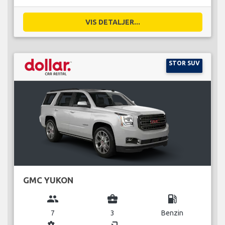
VIS DETALJER...
STOR SUV
GMC YUKON
group
business_center
local_gas_station
7
3
Benzin