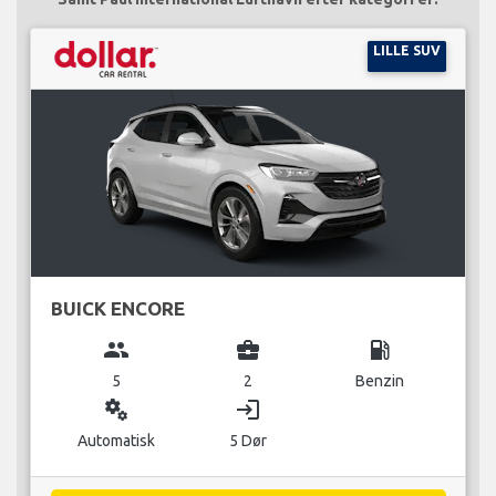
LILLE SUV
BUICK ENCORE
group
business_center
local_gas_station
5
2
Benzin
miscellaneous_services
login
Automatisk
5 Dør