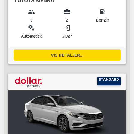
TOYOTA SIENNA
group
business_center
local_gas_station
8
2
Benzin
miscellaneous_services
login
Automatisk
5 Dør
VIS DETALJER...
STANDARD