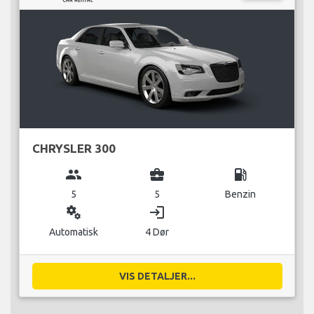
CHRYSLER 300
group
business_center
local_gas_station
5
5
Benzin
miscellaneous_services
login
Automatisk
4 Dør
VIS DETALJER...