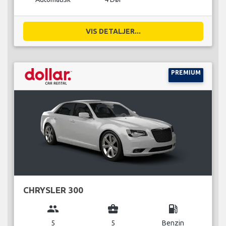
VIS DETALJER...
PREMIUM
CHRYSLER 300
group
business_center
local_gas_station
5
5
Benzin