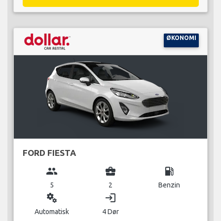
ØKONOMI
FORD FIESTA
group
business_center
local_gas_station
5
2
Benzin
miscellaneous_services
login
Automatisk
4 Dør