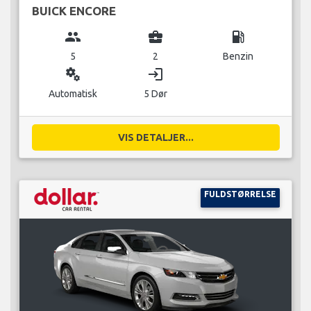
BUICK ENCORE
group
business_center
local_gas_station
5
2
Benzin
miscellaneous_services
login
Automatisk
5 Dør
VIS DETALJER...
FULDSTØRRELSE