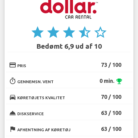
star
star
star
star_half
star_border
Bedømt 6,9 ud af 10
credit_card
73 / 100
PRIS
timer
0 min.
emoji_events
GENNEMSN. VENT
directions_car
70 / 100
KØRETØJETS KVALITET
room_service
63 / 100
DISKSERVICE
flag
63 / 100
AFHENTNING AF KØRETØJ