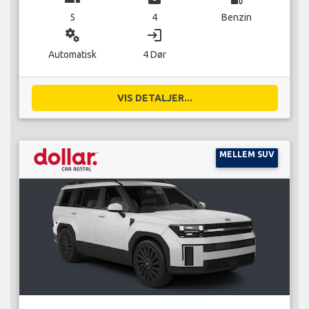
5
4
Benzin
miscellaneous_services
login
Automatisk
4 Dør
VIS DETALJER...
MELLEM SUV