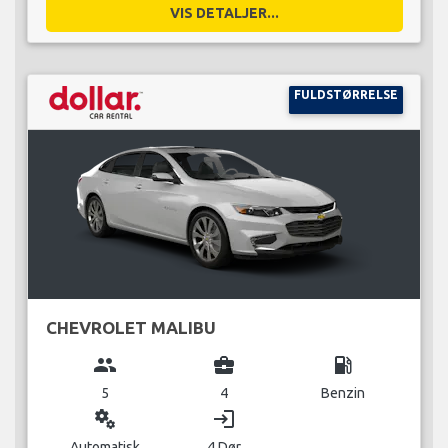
VIS DETALJER...
FULDSTØRRELSE
CHEVROLET MALIBU
group
business_center
local_gas_station
5
4
Benzin
miscellaneous_services
login
Automatisk
4 Dør