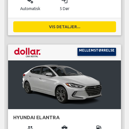
miscellaneous_services
login
Automatisk
5 Dør
VIS DETALJER...
MELLEMSTØRRELSE
HYUNDAI ELANTRA
group
business_center
local_gas_station