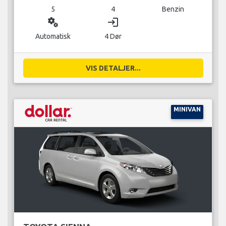
5
4
Benzin
miscellaneous_services
login
Automatisk
4 Dør
VIS DETALJER...
MINIVAN