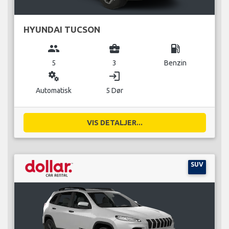
HYUNDAI TUCSON
group
business_center
local_gas_station
5
3
Benzin
miscellaneous_services
login
Automatisk
5 Dør
VIS DETALJER...
SUV