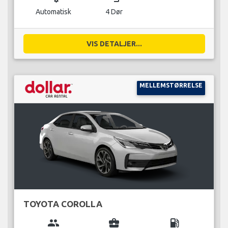
Automatisk
4 Dør
VIS DETALJER...
MELLEMSTØRRELSE
TOYOTA COROLLA
group
business_center
local_gas_station