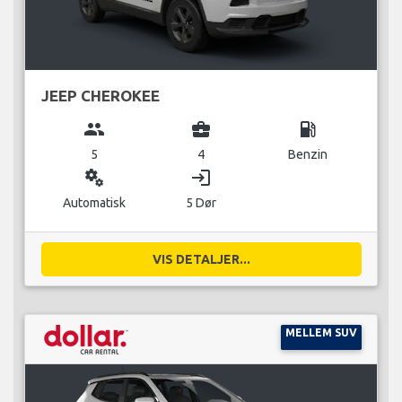
JEEP CHEROKEE
group
business_center
local_gas_station
5
4
Benzin
miscellaneous_services
login
Automatisk
5 Dør
VIS DETALJER...
MELLEM SUV