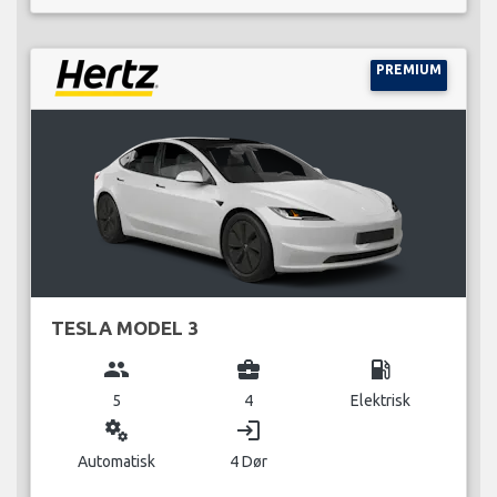
PREMIUM
TESLA MODEL 3
group
business_center
local_gas_station
5
4
Elektrisk
miscellaneous_services
login
Automatisk
4 Dør