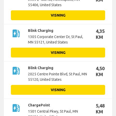
55406, United States
VISNING
ev_station
Blink Charging
4,35
KM
1305 Corporate Center Dr, St Paul,
MN 55121, United States
VISNING
ev_station
Blink Charging
4,50
KM
2025 Centre Pointe Blvd, St Paul, MN
55120, United States
VISNING
ev_station
ChargePoint
5,48
KM
1501 Central Pkwy, St Paul, MN