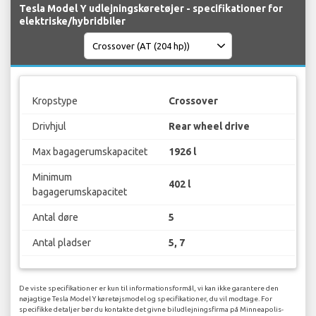
Tesla Model Y udlejningskøretøjer - specifikationer for
elektriske/hybridbiler
Kropstype
Crossover
Drivhjul
Rear wheel drive
Max bagagerumskapacitet
1926 l
Minimum
402 l
bagagerumskapacitet
Antal døre
5
Antal pladser
5, 7
De viste specifikationer er kun til informationsformål, vi kan ikke garantere den
nøjagtige Tesla Model Y køretøjsmodel og specifikationer, du vil modtage. For
specifikke detaljer bør du kontakte det givne biludlejningsfirma på Minneapolis-