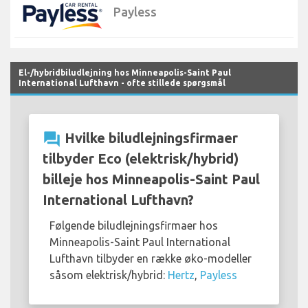
Payless
El-/hybridbiludlejning hos Minneapolis-Saint Paul
International Lufthavn - ofte stillede spørgsmål
question_answer
Hvilke biludlejningsfirmaer
tilbyder Eco (elektrisk/hybrid)
billeje hos Minneapolis-Saint Paul
International Lufthavn?
Følgende biludlejningsfirmaer hos
Minneapolis-Saint Paul International
Lufthavn tilbyder en række øko-modeller
såsom elektrisk/hybrid:
Hertz
,
Payless