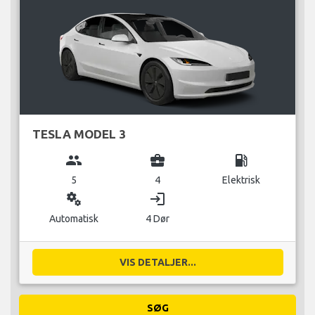
TESLA MODEL 3
group
business_center
local_gas_station
5
4
Elektrisk
miscellaneous_services
login
Automatisk
4 Dør
VIS DETALJER...
SØG