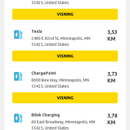
55425, United States
VISNING
ev_station
Tesla
3,53
KM
2400 E 82nd St, Minneapolis, MN
55425, United States
VISNING
ev_station
ChargePoint
3,73
KM
8000 Ikea Way, Minneapolis, MN
55425, United States
VISNING
ev_station
Blink Charging
3,78
KM
60 East Broadway, Minneapolis, MN
55425, United States