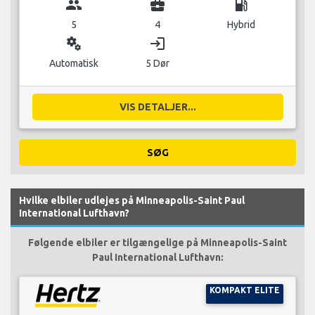
group
business_center
local_gas_station
5
4
Hybrid
miscellaneous_services
login
Automatisk
5 Dør
VIS DETALJER...
SØG
Hvilke elbiler udlejes på Minneapolis-Saint Paul
International Lufthavn?
Følgende elbiler er tilgængelige på Minneapolis-Saint
Paul International Lufthavn:
KOMPAKT ELITE