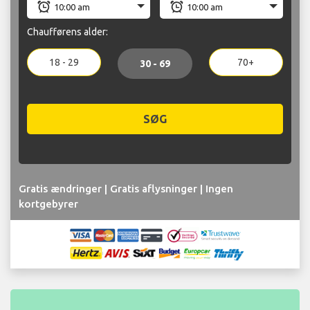
Chaufførens alder:
18 - 29
70+
30 - 69
SØG
Gratis ændringer | Gratis aflysninger | Ingen
kortgebyrer