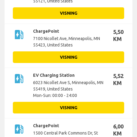
55121, United States
VISNING
ev_station
ChargePoint
5,50
KM
7100 Nicollet Ave, Minneapolis, MN
55423, United States
VISNING
ev_station
EV Charging Station
5,52
KM
6023 Nicollet Ave S, Minneapolis, MN
55419, United States
Mon-Sun: 00:00 - 24:00
VISNING
ev_station
ChargePoint
6,00
KM
1500 Central Park Commons Dr, St