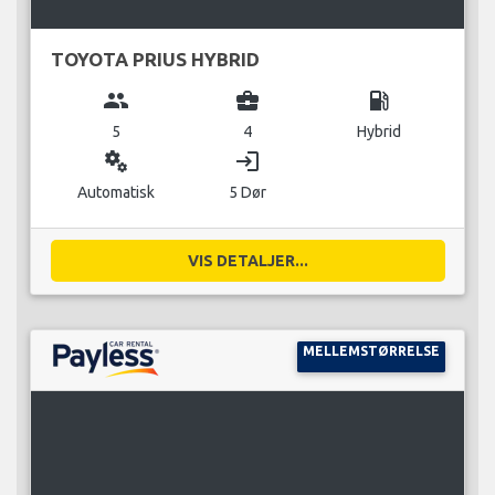
TOYOTA PRIUS HYBRID
group
business_center
local_gas_station
5
4
Hybrid
miscellaneous_services
login
Automatisk
5 Dør
VIS DETALJER...
MELLEMSTØRRELSE