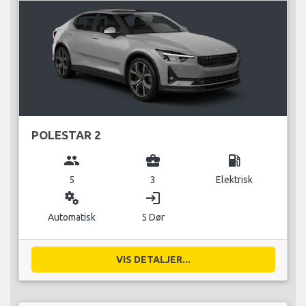
POLESTAR 2
group
business_center
local_gas_station
5
3
Elektrisk
miscellaneous_services
login
Automatisk
5 Dør
VIS DETALJER...