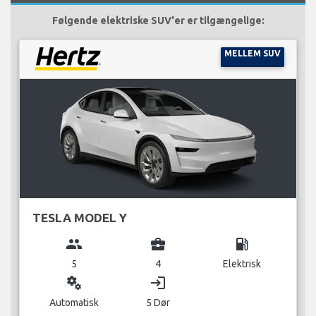
Følgende elektriske SUV'er er tilgængelige:
MELLEM SUV
TESLA MODEL Y
group
business_center
local_gas_station
5
4
Elektrisk
miscellaneous_services
login
Automatisk
5 Dør