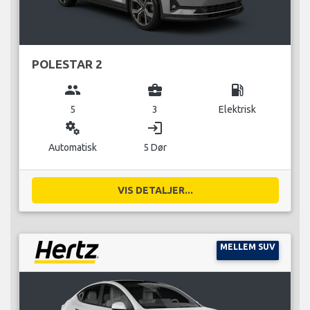
POLESTAR 2
group
business_center
local_gas_station
5
3
Elektrisk
miscellaneous_services
login
Automatisk
5 Dør
VIS DETALJER...
MELLEM SUV