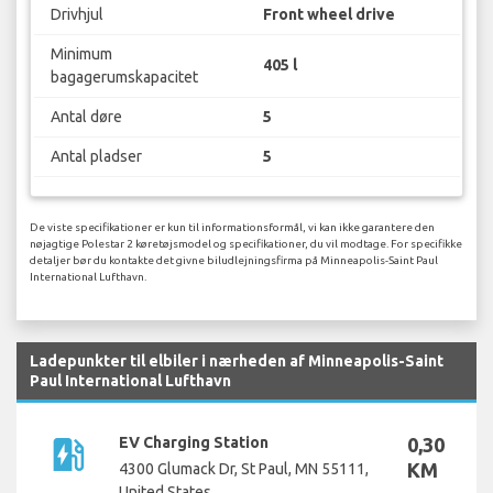
Drivhjul
Front wheel drive
Minimum
405 l
bagagerumskapacitet
Antal døre
5
Antal pladser
5
De viste specifikationer er kun til informationsformål, vi kan ikke garantere den
nøjagtige Polestar 2 køretøjsmodel og specifikationer, du vil modtage. For specifikke
detaljer bør du kontakte det givne biludlejningsfirma på Minneapolis-Saint Paul
International Lufthavn.
Ladepunkter til elbiler i nærheden af Minneapolis-Saint
Paul International Lufthavn
ev_station
EV Charging Station
0,30
KM
4300 Glumack Dr, St Paul, MN 55111,
United States