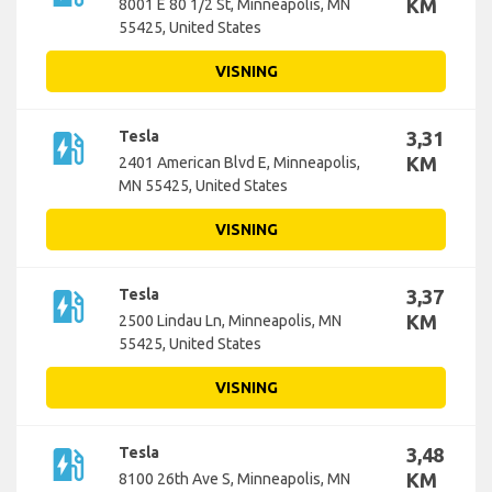
KM
8001 E 80 1/2 St, Minneapolis, MN
55425, United States
VISNING
ev_station
Tesla
3,31
KM
2401 American Blvd E, Minneapolis,
MN 55425, United States
VISNING
ev_station
Tesla
3,37
KM
2500 Lindau Ln, Minneapolis, MN
55425, United States
VISNING
ev_station
Tesla
3,48
KM
8100 26th Ave S, Minneapolis, MN