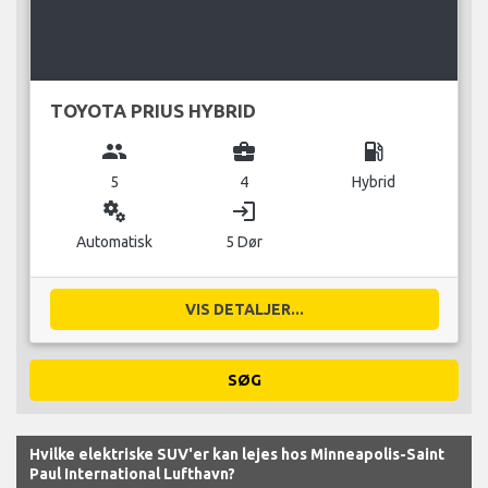
TOYOTA PRIUS HYBRID
group
business_center
local_gas_station
5
4
Hybrid
miscellaneous_services
login
Automatisk
5 Dør
VIS DETALJER...
SØG
Hvilke elektriske SUV'er kan lejes hos Minneapolis-Saint
Paul International Lufthavn?