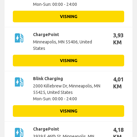
Mon-Sun: 00:00 - 24:00
VISNING
ev_station
ChargePoint
3,93
KM
Minneapolis, MN 55406, United
States
VISNING
ev_station
Blink Charging
4,01
KM
2000 Killebrew Dr, Minneapolis, MN
55425, United States
Mon-Sun: 00:00 - 24:00
VISNING
ev_station
ChargePoint
4,18
KM
3939 E 46th St, Minneapolis, MN