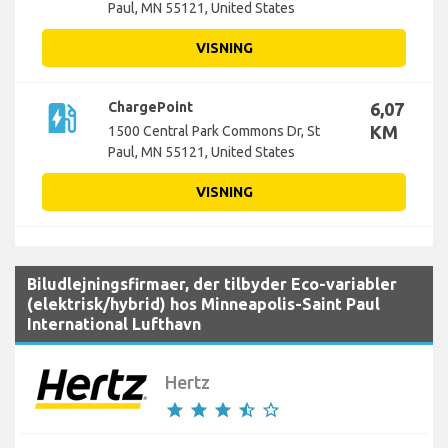
Paul, MN 55121, United States
VISNING
ev_station
ChargePoint
6,07
KM
1500 Central Park Commons Dr, St
Paul, MN 55121, United States
VISNING
Biludlejningsfirmaer, der tilbyder Eco-variabler
(elektrisk/hybrid) hos Minneapolis-Saint Paul
International Lufthavn
Hertz
star
star
star
star_half
star_border