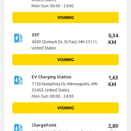
Mon-Sun: 00:00 - 24:00
VISNING
ev_station
ZEF
0,34
KM
4300 Glumack Dr, St Paul, MN 55111,
United States
VISNING
ev_station
EV Charging Station
1,63
KM
7150 Humphrey Dr, Minneapolis, MN
55450, United States
Mon-Sun: 00:00 - 24:00
VISNING
ev_station
ChargePoint
2,80