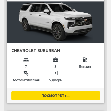
CHEVROLET SUBURBAN
group
business_center
local_gas_station
7
3
Бензин
miscellaneous_services
login
Автоматическая
5 Дверь
ПОСМОТРЕТЬ...