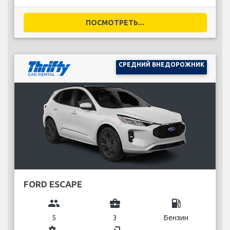
ПОСМОТРЕТЬ...
СРЕДНИЙ ВНЕДОРОЖНИК
FORD ESCAPE
group
business_center
local_gas_station
5
3
Бензин