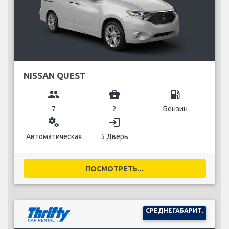
NISSAN QUEST
group
business_center
local_gas_station
7
2
Бензин
miscellaneous_services
login
Автоматическая
5 Дверь
ПОСМОТРЕТЬ...
СРЕДНЕГАБАРИТ.