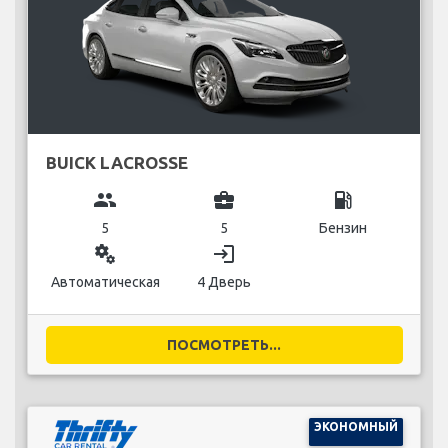
BUICK LACROSSE
group
business_center
local_gas_station
5
5
Бензин
miscellaneous_services
login
Автоматическая
4 Дверь
ПОСМОТРЕТЬ...
ЭКОНОМНЫЙ