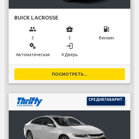
BUICK LACROSSE
group
business_center
local_gas_station
5
5
Бензин
miscellaneous_services
login
Автоматическая
4 Дверь
ПОСМОТРЕТЬ...
СРЕДНЕГАБАРИТ.