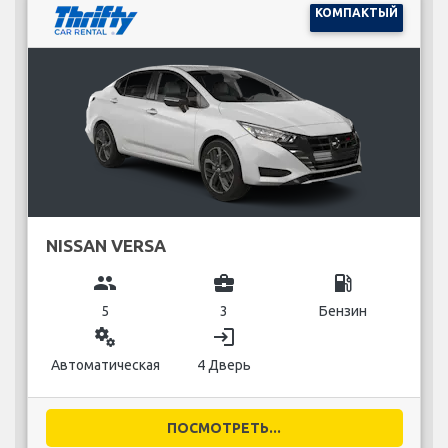
КОМПАКТЫЙ
NISSAN VERSA
group
business_center
local_gas_station
5
3
Бензин
miscellaneous_services
login
Автоматическая
4 Дверь
ПОСМОТРЕТЬ...