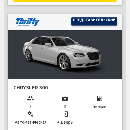
ПРЕДСТАВИТЕЛЬСКИЙ
CHRYSLER 300
group
business_center
local_gas_station
5
3
Бензин
miscellaneous_services
login
Автоматическая
4 Дверь