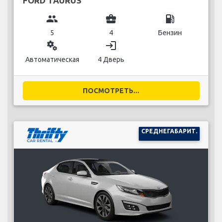
FORD TAURUS
group
business_center
local_gas_station
5
4
Бензин
miscellaneous_services
login
Автоматическая
4 Дверь
ПОСМОТРЕТЬ...
СРЕДНЕГАБАРИТ.