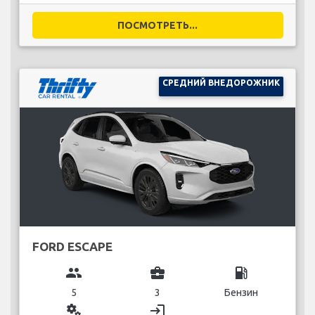
ПОСМОТРЕТЬ...
СРЕДНИЙ ВНЕДОРОЖНИК
FORD ESCAPE
group
business_center
local_gas_station
5
3
Бензин
miscellaneous_services
login