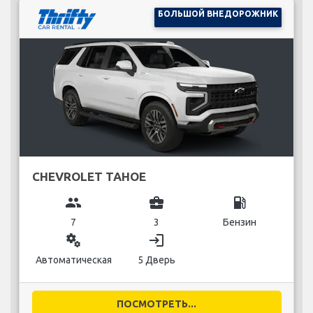
БОЛЬШОЙ ВНЕДОРОЖНИК
CHEVROLET TAHOE
group
business_center
local_gas_station
7
3
Бензин
miscellaneous_services
login
Автоматическая
5 Дверь
ПОСМОТРЕТЬ...