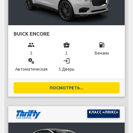
BUICK ENCORE
group
business_center
local_gas_station
5
2
Бензин
miscellaneous_services
login
Автоматическая
5 Дверь
ПОСМОТРЕТЬ...
КЛАСС «ЛЮКС»