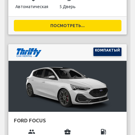
Автоматическая
5 Дверь
ПОСМОТРЕТЬ...
КОМПАКТЫЙ
FORD FOCUS
group
business_center
local_gas_station