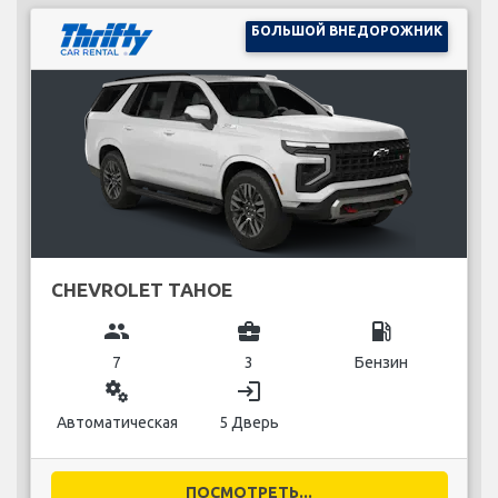
БОЛЬШОЙ ВНЕДОРОЖНИК
CHEVROLET TAHOE
group
business_center
local_gas_station
7
3
Бензин
miscellaneous_services
login
Автоматическая
5 Дверь
ПОСМОТРЕТЬ...