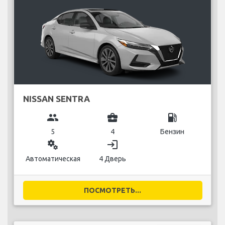
NISSAN SENTRA
group
business_center
local_gas_station
5
4
Бензин
miscellaneous_services
login
Автоматическая
4 Дверь
ПОСМОТРЕТЬ...