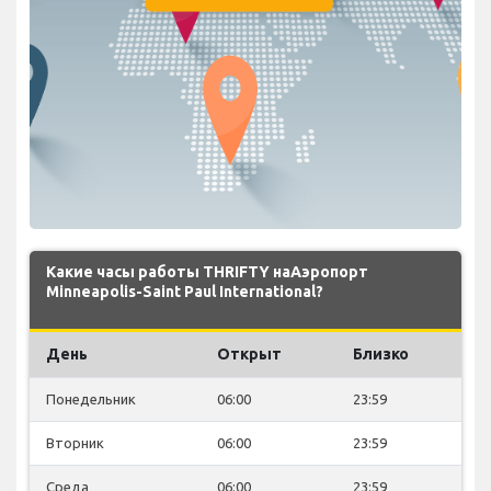
Какие часы работы THRIFTY наАэропорт
Minneapolis-Saint Paul International?
День
Открыт
Близко
Понедельник
06:00
23:59
Вторник
06:00
23:59
Среда
06:00
23:59