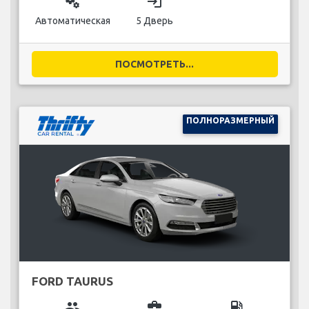
miscellaneous_services
login
Автоматическая
5 Дверь
ПОСМОТРЕТЬ...
ПОЛНОРАЗМЕРНЫЙ
FORD TAURUS
group
business_center
local_gas_station