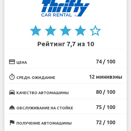
star
star
star
star
star_border
Рейтинг 7,7 из 10
credit_card
74 / 100
ЦЕНА
timer
12 минивэны
СРЕДН. ОЖИДАНИЕ
directions_car
80 / 100
КАЧЕСТВО АВТОМАШИНЫ
room_service
75 / 100
ОБСЛУЖИВАНИЕ НА СТОЙКЕ
flag
72 / 100
ПОЛУЧЕНИЕ АВТОМАШИНЫ