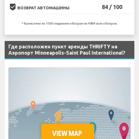
beenhere
84 / 100
ВОЗВРАТ АВТОМАШИНЫ
* Вычислено по 1500 недавним обзорам из 4894 всех обзоров.
Где расположен пункт аренды THRIFTY на
Аэропорт Minneapolis-Saint Paul International?