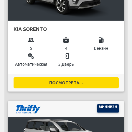
KIA SORENTO
group
business_center
local_gas_station
5
4
Бензин
miscellaneous_services
login
Автоматическая
5 Дверь
ПОСМОТРЕТЬ...
МИНИВЭН