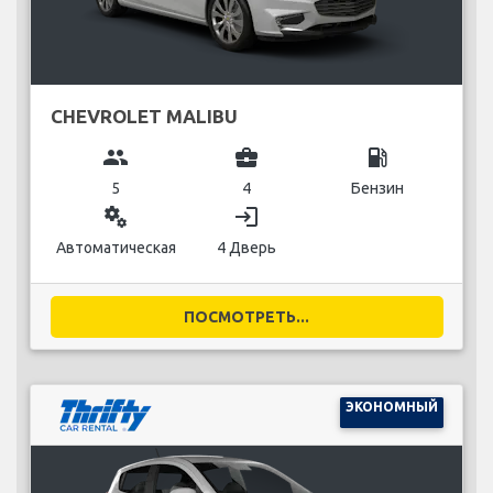
CHEVROLET MALIBU
group
business_center
local_gas_station
5
4
Бензин
miscellaneous_services
login
Автоматическая
4 Дверь
ПОСМОТРЕТЬ...
ЭКОНОМНЫЙ