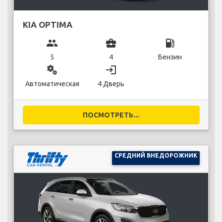
KIA OPTIMA
group
business_center
local_gas_station
5
4
Бензин
miscellaneous_services
login
Автоматическая
4 Дверь
ПОСМОТРЕТЬ...
СРЕДНИЙ ВНЕДОРОЖНИК