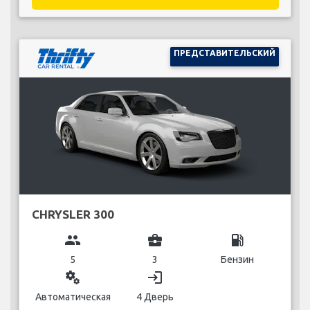
ПРЕДСТАВИТЕЛЬСКИЙ
CHRYSLER 300
group
business_center
local_gas_station
5
3
Бензин
miscellaneous_services
login
Автоматическая
4 Дверь