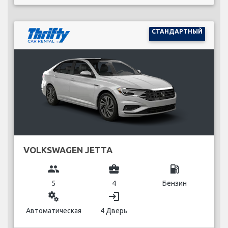
СТАНДАРТНЫЙ
VOLKSWAGEN JETTA
group
business_center
local_gas_station
5
4
Бензин
miscellaneous_services
login
Автоматическая
4 Дверь