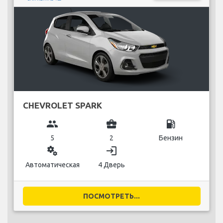
CHEVROLET SPARK
group
business_center
local_gas_station
5
2
Бензин
miscellaneous_services
login
Автоматическая
4 Дверь
ПОСМОТРЕТЬ...