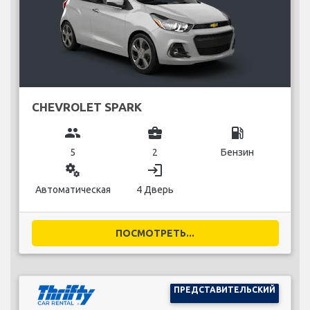
CHEVROLET SPARK
group
business_center
local_gas_station
5
2
Бензин
miscellaneous_services
login
Автоматическая
4 Дверь
ПОСМОТРЕТЬ...
ПРЕДСТАВИТЕЛЬСКИЙ