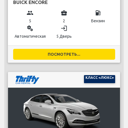
BUICK ENCORE
group
business_center
local_gas_station
5
2
Бензин
miscellaneous_services
login
Автоматическая
5 Дверь
ПОСМОТРЕТЬ...
КЛАСС «ЛЮКС»