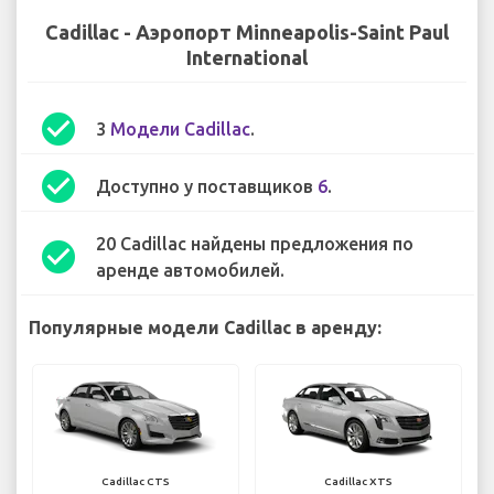
Cadillac - Аэропорт Minneapolis-Saint Paul
International
check_circle
3
Модели Cadillac
.
check_circle
Доступно у поставщиков
6
.
20 Cadillac найдены предложения по
check_circle
аренде автомобилей.
Популярные модели Cadillac в аренду:
Cadillac CTS
Cadillac XTS