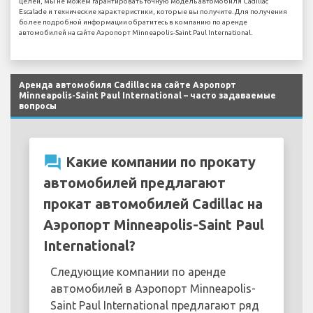
целей, мы не можем гарантировать точную модель автомобиля Cadillac
Escalade и технические характеристики, которые вы получите. Для получения
более подробной информации обратитесь в компанию по аренде
автомобилей на сайте Аэропорт Minneapolis-Saint Paul International.
Аренда автомобиля Cadillac на сайте Аэропорт
Minneapolis-Saint Paul International – часто задаваемые
вопросы
question_answer
Какие компании по прокату
автомобилей предлагают
прокат автомобилей Cadillac на
Аэропорт Minneapolis-Saint Paul
International?
Следующие компании по аренде
автомобилей в Аэропорт Minneapolis-
Saint Paul International предлагают ряд