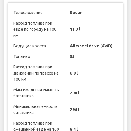
Телосложение
Sedan
Расход топлива при
езде по городу на 100
11.3 l
км
Ведущие колеса
All wheel drive (AWD)
Топливо
95
Расход топлива при
движении по трассе на
6.8 l
100 км
Максимальная емкость
294 l
багажника
Минимальная емкость
294 l
багажника
Расход топлива при
смешанной езде на 100
8.4 l