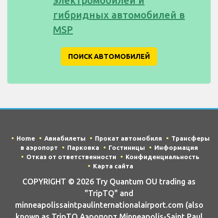
электромобилей и
гибридных автомобилей в
MSP
ПОИСК АВТОМОБИЛЕЙ
Home
Авиабилеты
Прокат автомобиля
Трансферы
в аэропорт
Парковка
Гостиницы
Информация
Отказ от ответственности
Конфиденциальность
Карта сайта
COPYRIGHT © 2026 Try Quantum OU trading as
"TripTQ" and
minneapolissaintpaulinternationalairport.com (also
known as TripTQ Аэропорт Minneapolis-Saint Paul