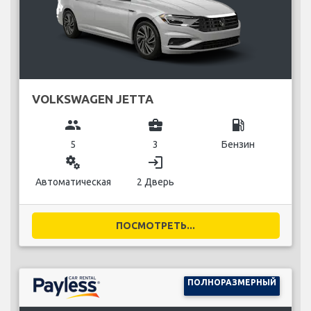
VOLKSWAGEN JETTA
group
business_center
local_gas_station
5
3
Бензин
miscellaneous_services
login
Автоматическая
2 Дверь
ПОСМОТРЕТЬ...
ПОЛНОРАЗМЕРНЫЙ