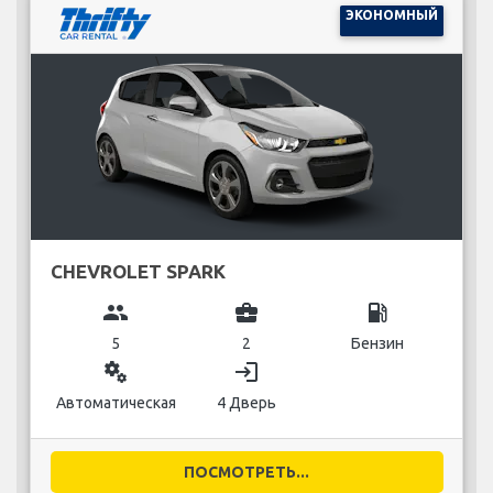
ЭКОНОМНЫЙ
CHEVROLET SPARK
group
business_center
local_gas_station
5
2
Бензин
miscellaneous_services
login
Автоматическая
4 Дверь
ПОСМОТРЕТЬ...