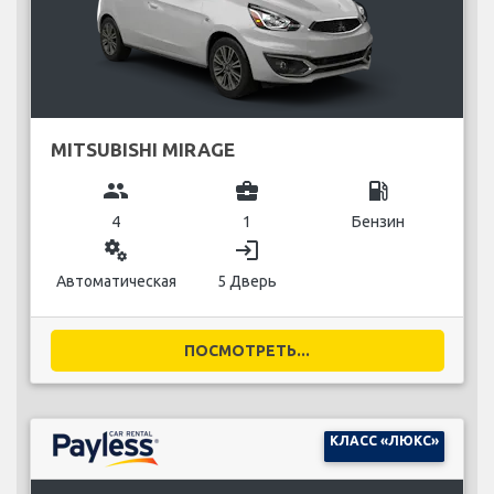
MITSUBISHI MIRAGE
group
business_center
local_gas_station
4
1
Бензин
miscellaneous_services
login
Автоматическая
5 Дверь
ПОСМОТРЕТЬ...
КЛАСС «ЛЮКС»