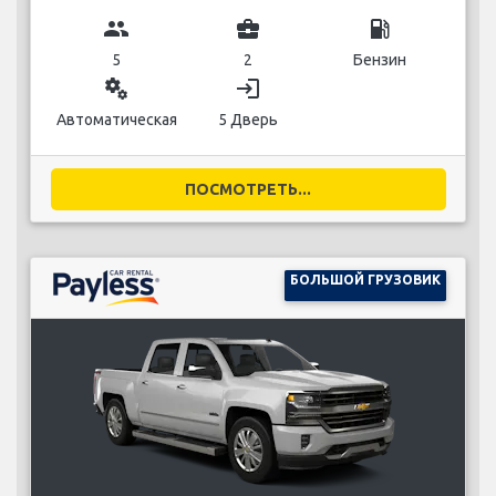
group
business_center
local_gas_station
5
2
Бензин
miscellaneous_services
login
Автоматическая
5 Дверь
ПОСМОТРЕТЬ...
БОЛЬШОЙ ГРУЗОВИК