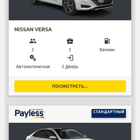
NISSAN VERSA
group
business_center
local_gas_station
5
3
Бензин
miscellaneous_services
login
Автоматическая
5 Дверь
ПОСМОТРЕТЬ...
СТАНДАРТНЫЙ