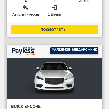
4
2
Бензин
miscellaneous_services
login
Автоматическая
2 Дверь
ПОСМОТРЕТЬ...
МАЛЕНЬКИЙ ВНЕДОРОЖНИК
BUICK ENCORE