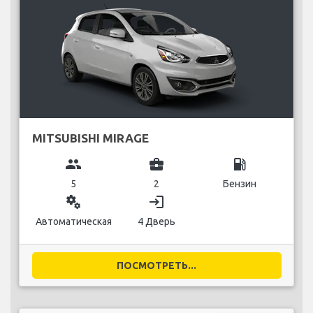
MITSUBISHI MIRAGE
group
business_center
local_gas_station
5
2
Бензин
miscellaneous_services
login
Автоматическая
4 Дверь
ПОСМОТРЕТЬ...