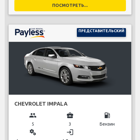
ПОСМОТРЕТЬ...
ПРЕДСТАВИТЕЛЬСКИЙ
CHEVROLET IMPALA
group
business_center
local_gas_station
5
3
Бензин
miscellaneous_services
login