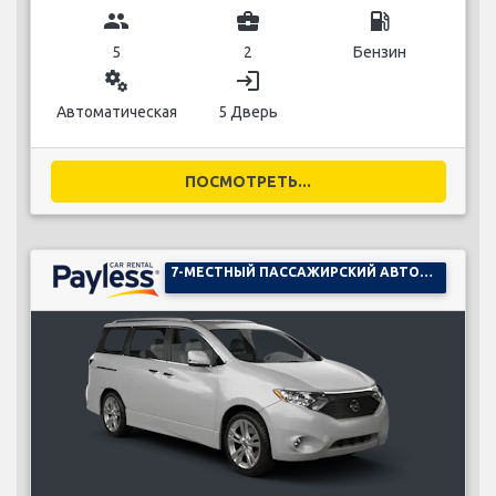
group
business_center
local_gas_station
5
2
Бензин
miscellaneous_services
login
Автоматическая
5 Дверь
ПОСМОТРЕТЬ...
7-МЕСТНЫЙ ПАССАЖИРСКИЙ АВТОМОБИЛЬ