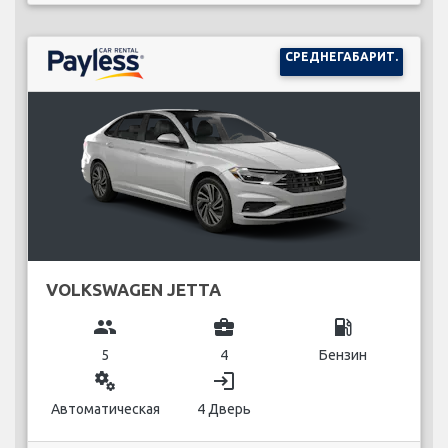
СРЕДНЕГАБАРИТ.
VOLKSWAGEN JETTA
group
business_center
local_gas_station
5
4
Бензин
miscellaneous_services
login
Автоматическая
4 Дверь