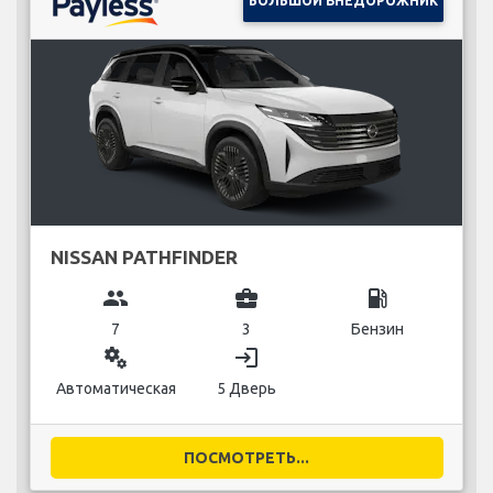
БОЛЬШОЙ ВНЕДОРОЖНИК
NISSAN PATHFINDER
group
business_center
local_gas_station
7
3
Бензин
miscellaneous_services
login
Автоматическая
5 Дверь
ПОСМОТРЕТЬ...