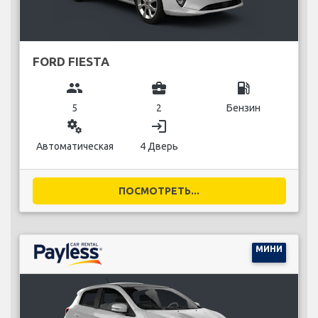
FORD FIESTA
group
business_center
local_gas_station
5
2
Бензин
miscellaneous_services
login
Автоматическая
4 Дверь
ПОСМОТРЕТЬ...
МИНИ