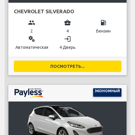
CHEVROLET SILVERADO
group
business_center
local_gas_station
2
4
Бензин
miscellaneous_services
login
Автоматическая
4 Дверь
ПОСМОТРЕТЬ...
ЭКОНОМНЫЙ