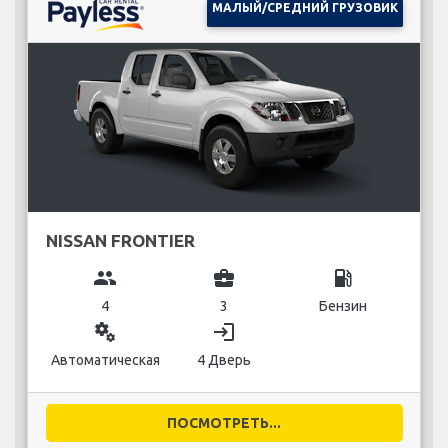
МАЛЫЙ/СРЕДНИЙ ГРУЗОВИК
NISSAN FRONTIER
group
business_center
local_gas_station
4
3
Бензин
miscellaneous_services
login
Автоматическая
4 Дверь
ПОСМОТРЕТЬ...