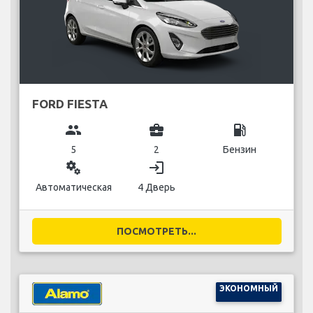
FORD FIESTA
group
business_center
local_gas_station
5
2
Бензин
miscellaneous_services
login
Автоматическая
4 Дверь
ПОСМОТРЕТЬ...
ЭКОНОМНЫЙ