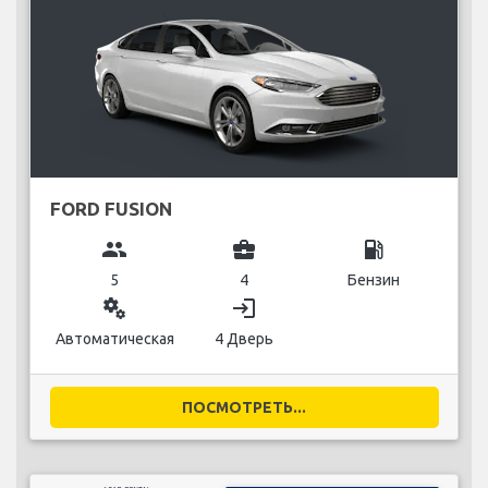
FORD FUSION
group
business_center
local_gas_station
5
4
Бензин
miscellaneous_services
login
Автоматическая
4 Дверь
ПОСМОТРЕТЬ...