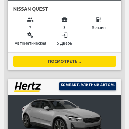
NISSAN QUEST
group
business_center
local_gas_station
7
3
Бензин
miscellaneous_services
login
Автоматическая
5 Дверь
ПОСМОТРЕТЬ...
КОМПАКТ. ЭЛИТНЫЙ АВТОМ.