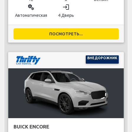
miscellaneous_services
login
Автоматическая
4 Дверь
ПОСМОТРЕТЬ...
ВНЕДОРОЖНИК
BUICK ENCORE