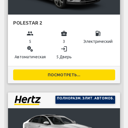
POLESTAR 2
group
business_center
local_gas_station
5
3
Электрический
miscellaneous_services
login
Автоматическая
5 Дверь
ПОСМОТРЕТЬ...
ПОЛНОРАЗМ. ЭЛИТ. АВТОМОБ.