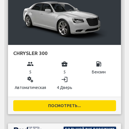
CHRYSLER 300
group
business_center
local_gas_station
5
5
Бензин
miscellaneous_services
login
Автоматическая
4 Дверь
ПОСМОТРЕТЬ...