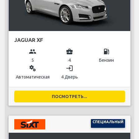
JAGUAR XF
group
business_center
local_gas_station
5
4
Бензин
miscellaneous_services
login
Автоматическая
4 Дверь
ПОСМОТРЕТЬ...
СПЕЦИАЛЬНЫЙ