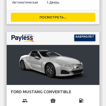
Автоматическая
5 Дверь
ПОСМОТРЕТЬ...
КАБРИОЛЕТ
FORD MUSTANG CONVERTIBLE
group
business_center
local_gas_station