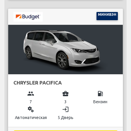
МИНИВЭН
CHRYSLER PACIFICA
group
business_center
local_gas_station
7
3
Бензин
miscellaneous_services
login
Автоматическая
5 Дверь