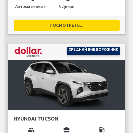
Автоматическая
5 Дверь
ПОСМОТРЕТЬ...
СРЕДНИЙ ВНЕДОРОЖНИК
HYUNDAI TUCSON
group
business_center
local_gas_station