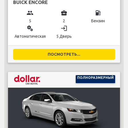
BUICK ENCORE
group
business_center
local_gas_station
5
2
Бензин
miscellaneous_services
login
Автоматическая
5 Дверь
ПОСМОТРЕТЬ...
ПОЛНОРАЗМЕРНЫЙ