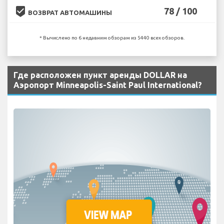
beenhere
78 / 100
ВОЗВРАТ АВТОМАШИНЫ
* Вычислено по 6 недавним обзорам из 5440 всех обзоров.
Где расположен пункт аренды DOLLAR на
Аэропорт Minneapolis-Saint Paul International?