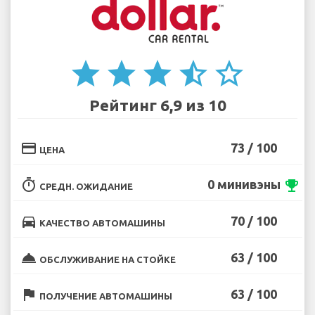
star
star
star
star_half
star_border
Рейтинг 6,9 из 10
credit_card
73 / 100
ЦЕНА
timer
0 минивэны
emoji_events
СРЕДН. ОЖИДАНИЕ
directions_car
70 / 100
КАЧЕСТВО АВТОМАШИНЫ
room_service
63 / 100
ОБСЛУЖИВАНИЕ НА СТОЙКЕ
flag
63 / 100
ПОЛУЧЕНИЕ АВТОМАШИНЫ