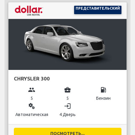
ПРЕДСТАВИТЕЛЬСКИЙ
CHRYSLER 300
group
business_center
local_gas_station
5
5
Бензин
miscellaneous_services
login
Автоматическая
4 Дверь
ПОСМОТРЕТЬ...