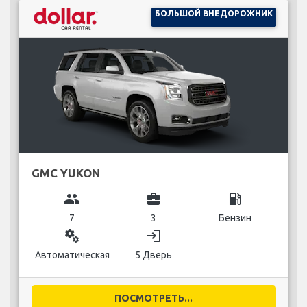
БОЛЬШОЙ ВНЕДОРОЖНИК
GMC YUKON
group
business_center
local_gas_station
7
3
Бензин
miscellaneous_services
login
Автоматическая
5 Дверь
ПОСМОТРЕТЬ...