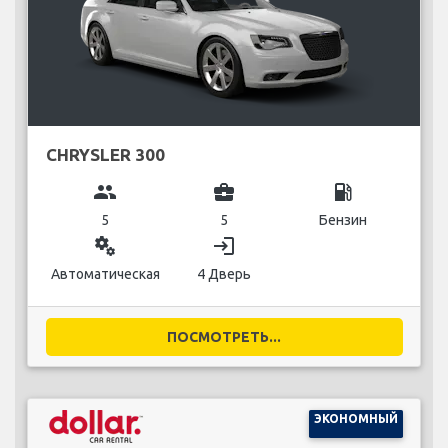
CHRYSLER 300
group
business_center
local_gas_station
5
5
Бензин
miscellaneous_services
login
Автоматическая
4 Дверь
ПОСМОТРЕТЬ...
ЭКОНОМНЫЙ