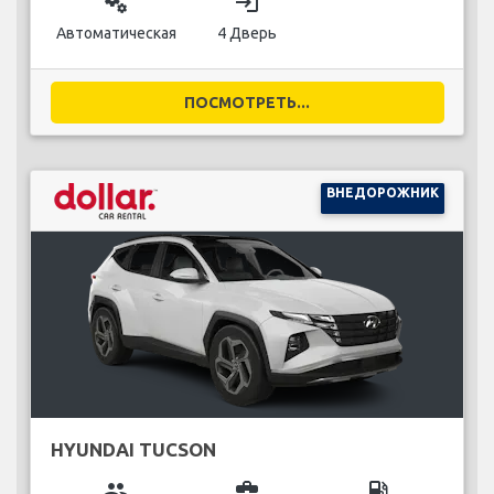
miscellaneous_services
login
Автоматическая
4 Дверь
ПОСМОТРЕТЬ...
ВНЕДОРОЖНИК
HYUNDAI TUCSON
group
business_center
local_gas_station