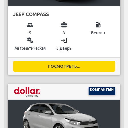
JEEP COMPASS
group
business_center
local_gas_station
5
3
Бензин
miscellaneous_services
login
Автоматическая
5 Дверь
ПОСМОТРЕТЬ...
КОМПАКТЫЙ