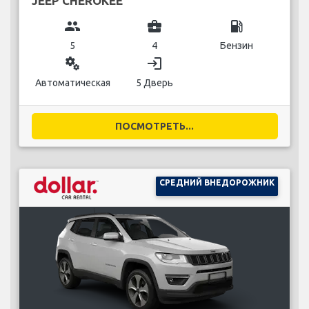
JEEP CHEROKEE
group
business_center
local_gas_station
5
4
Бензин
miscellaneous_services
login
Автоматическая
5 Дверь
ПОСМОТРЕТЬ...
СРЕДНИЙ ВНЕДОРОЖНИК