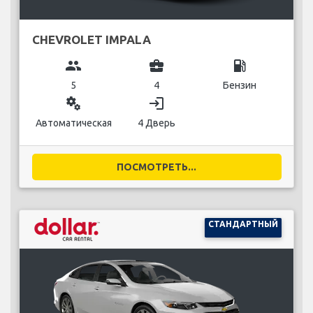
CHEVROLET IMPALA
group
business_center
local_gas_station
5
4
Бензин
miscellaneous_services
login
Автоматическая
4 Дверь
ПОСМОТРЕТЬ...
СТАНДАРТНЫЙ