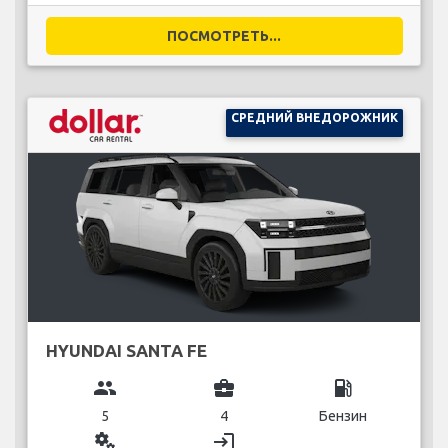
ПОСМОТРЕТЬ...
СРЕДНИЙ ВНЕДОРОЖНИК
HYUNDAI SANTA FE
group
business_center
local_gas_station
5
4
Бензин
miscellaneous_services
login