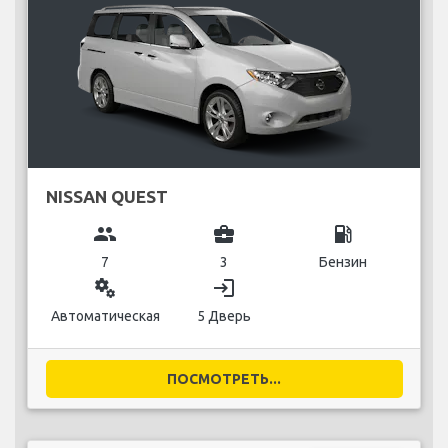
NISSAN QUEST
group
business_center
local_gas_station
7
3
Бензин
miscellaneous_services
login
Автоматическая
5 Дверь
ПОСМОТРЕТЬ...