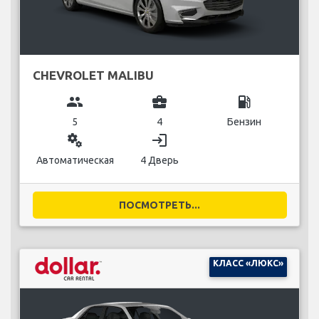
CHEVROLET MALIBU
group
business_center
local_gas_station
5
4
Бензин
miscellaneous_services
login
Автоматическая
4 Дверь
ПОСМОТРЕТЬ...
КЛАСС «ЛЮКС»