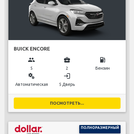
BUICK ENCORE
group
business_center
local_gas_station
5
2
Бензин
miscellaneous_services
login
Автоматическая
5 Дверь
ПОСМОТРЕТЬ...
ПОЛНОРАЗМЕРНЫЙ