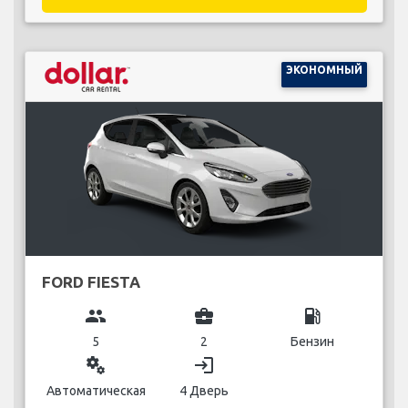
ЭКОНОМНЫЙ
FORD FIESTA
group
business_center
local_gas_station
5
2
Бензин
miscellaneous_services
login
Автоматическая
4 Дверь