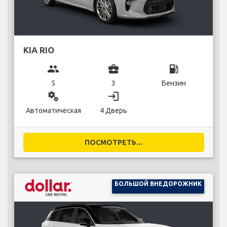
KIA RIO
group
business_center
local_gas_station
5
3
Бензин
miscellaneous_services
login
Автоматическая
4 Дверь
ПОСМОТРЕТЬ...
БОЛЬШОЙ ВНЕДОРОЖНИК