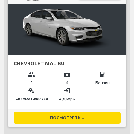
CHEVROLET MALIBU
group
business_center
local_gas_station
5
4
Бензин
miscellaneous_services
login
Автоматическая
4 Дверь
ПОСМОТРЕТЬ...