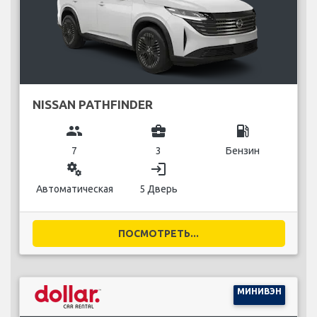
NISSAN PATHFINDER
group
business_center
local_gas_station
7
3
Бензин
miscellaneous_services
login
Автоматическая
5 Дверь
ПОСМОТРЕТЬ...
МИНИВЭН