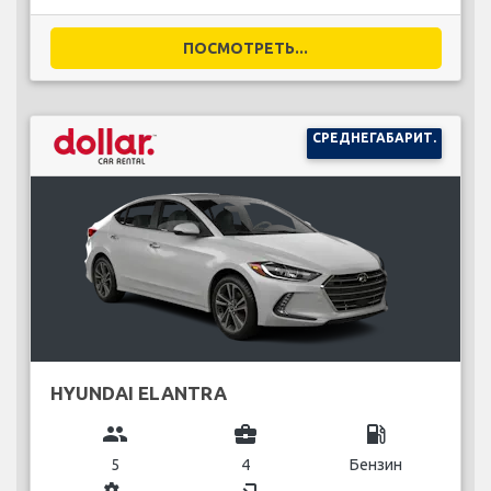
ПОСМОТРЕТЬ...
СРЕДНЕГАБАРИТ.
HYUNDAI ELANTRA
group
business_center
local_gas_station
5
4
Бензин