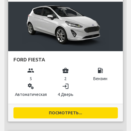
FORD FIESTA
group
business_center
local_gas_station
5
2
Бензин
miscellaneous_services
login
Автоматическая
4 Дверь
ПОСМОТРЕТЬ...