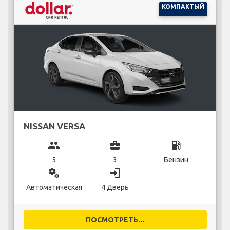
КОМПАКТЫЙ
NISSAN VERSA
group
business_center
local_gas_station
5
3
Бензин
miscellaneous_services
login
Автоматическая
4 Дверь
ПОСМОТРЕТЬ...