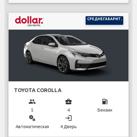
СРЕДНЕГАБАРИТ.
TOYOTA COROLLA
group
business_center
local_gas_station
5
4
Бензин
miscellaneous_services
login
Автоматическая
4 Дверь