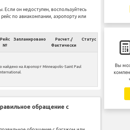
ы. Если он недоступен, воспользуйтесь
 рейс по авиакомпании, аэропорту или
Рейс
Запланировано
Расчет./
Статус
№
Фактически
Вы мож
 найдено на Аэропорт Minneapolis-Saint Paul
компен
International.
правильное обращение с
неправильное обращение с багажом или