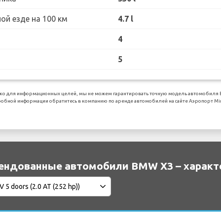
ой езде на 100 км
4.7 l
4
5
ко для информационных целей, мы не можем гарантировать точную модель автомобиля BM
бной информации обратитесь в компанию по аренде автомобилей на сайте Аэропорт Minneap
ендованные автомобили BMW X3 – характ