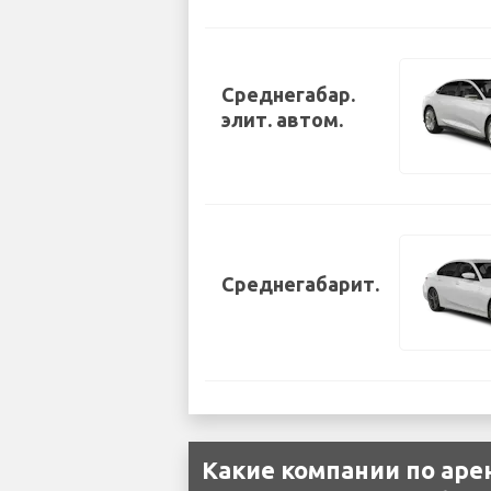
Среднегабар.
элит. автом.
Среднегабарит.
Какие компании по ар