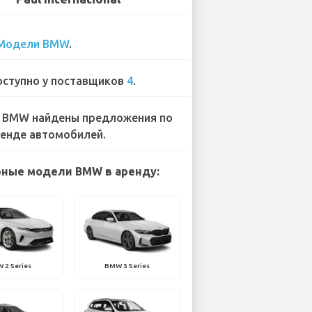
Модели BMW
.
ступно у поставщиков
4
.
 BMW найдены предложения по
енде автомобилей.
ные модели BMW в аренду:
 2 Series
BMW 3 Series