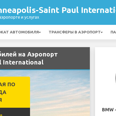
neapolis-Saint Paul Internati
эропорте и услугах
ОКАТ АВТОМОБИЛЯ
ТРАНСФЕРЫ В АЭРОПОРТ
ПА
илей на Аэропорт
 International
АЯ ПО
ДА
Я
BMW -
я