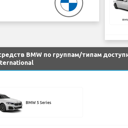
BMW
средств BMW по группам/типам доступн
nternational
BMW 5 Series