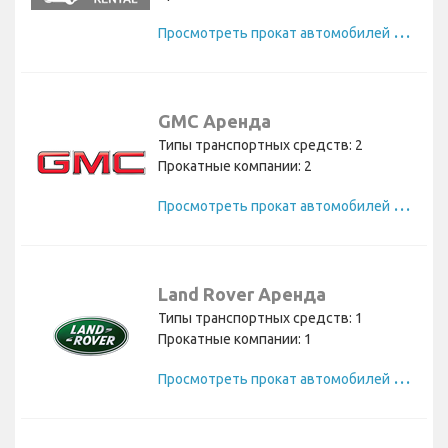
П
росмотреть прокат автомобилей Buick
GMC Аренда
Типы транспортных средств: 2
Прокатные компании: 2
П
росмотреть прокат автомобилей GMC
Land Rover Аренда
Типы транспортных средств: 1
Прокатные компании: 1
П
росмотреть прокат автомобилей Land Rover