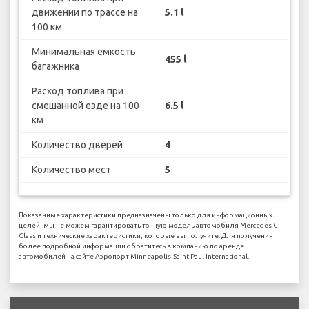
движении по трассе на
5.1 l
100 км
Минимальная емкость
455 l
багажника
Расход топлива при
смешанной езде на 100
6.5 l
км
Количество дверей
4
Количество мест
5
Показанные характеристики предназначены только для информационных
целей, мы не можем гарантировать точную модель автомобиля Mercedes C
Class и технические характеристики, которые вы получите. Для получения
более подробной информации обратитесь в компанию по аренде
автомобилей на сайте Аэропорт Minneapolis-Saint Paul International.