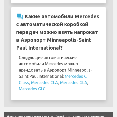
question_answer
Какие автомобили Mercedes
с автоматической коробкой
передач можно взять напрокат
в Аэропорт Minneapolis-Saint
Paul International?
Следующие автоматические
автомобили Mercedes можно
арендовать в Аэропорт Minneapolis-
Saint Paul International:
Mercedes C
Class
,
Mercedes CLA
,
Mercedes GLA
,
Mercedes GLC
Альтернативные марки автомобилей доступны для аренды на