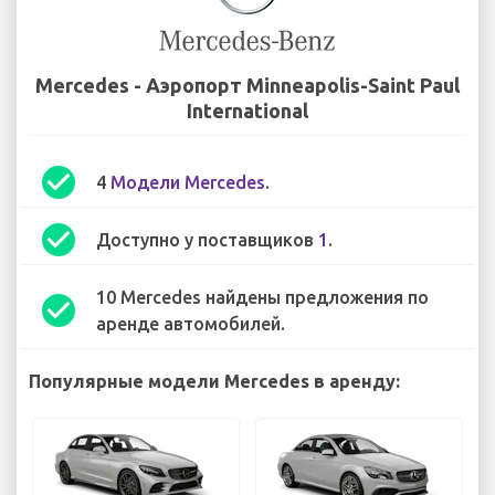
Mercedes - Аэропорт Minneapolis-Saint Paul
International
check_circle
4
Модели Mercedes
.
check_circle
Доступно у поставщиков
1
.
10 Mercedes найдены предложения по
check_circle
аренде автомобилей.
Популярные модели Mercedes в аренду: