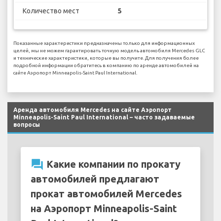
Количество мест
5
Показанные характеристики предназначены только для информационных
целей, мы не можем гарантировать точную модель автомобиля Mercedes GLC
и технические характеристики, которые вы получите. Для получения более
подробной информации обратитесь в компанию по аренде автомобилей на
сайте Аэропорт Minneapolis-Saint Paul International.
Аренда автомобиля Mercedes на сайте Аэропорт
Minneapolis-Saint Paul International – часто задаваемые
вопросы
question_answer
Какие компании по прокату
автомобилей предлагают
прокат автомобилей Mercedes
на Аэропорт Minneapolis-Saint