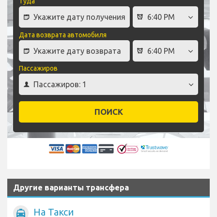
Туда
Дата возврата автомобиля
Пассажиров
ПОИСК
Другие варианты трансфера
На Такси
local_taxi