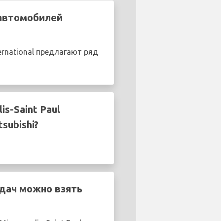
 автомобилей
ernational предлагают ряд
s-Saint Paul
subishi?
едач можно взять