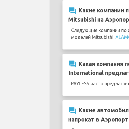
question_answer
Какие компании п
Mitsubishi на Аэропор
Следующие компании по ар
моделей Mitsubishi:
ALAM
question_answer
Какая компания по
International предл
PAYLESS часто предлагае
question_answer
Какие автомобили
напрокат в Аэропорт M