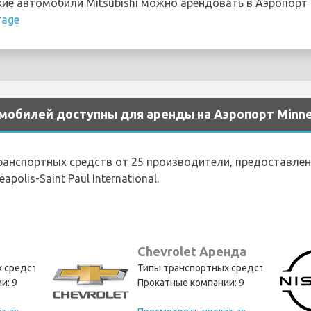
е автомобили Mitsubishi можно арендовать в Аэропорт Mi
rage
билей доступны для аренды на Аэропорт Minneapol
транспортных средств от 25 производители, предоставле
olis-Saint Paul International.
Chevrolet Аренда
 средств: 12
Типы транспортных средств: 11
и: 9
Прокатные компании: 9
П
росмотреть прокат автомобилей Ford
П
росмотреть прокат автомобилей Chevrolet