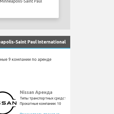
nneapolis-Saint Paul
is-Saint Paul International
нные 9 компании по аренде
Nissan Аренда
Типы транспортных средств: 8
Прокатные компании: 10
П
росмотреть прокат автомобилей Nissan