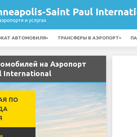
neapolis-Saint Paul Internati
эропорте и услугах
ОКАТ АВТОМОБИЛЯ
ТРАНСФЕРЫ В АЭРОПОРТ
ПА
втомобилей на Аэропорт
 International
АЯ ПО
ДА
Я
я