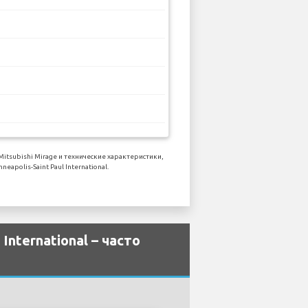
subishi Mirage и технические характеристики,
olis-Saint Paul International.
International – часто