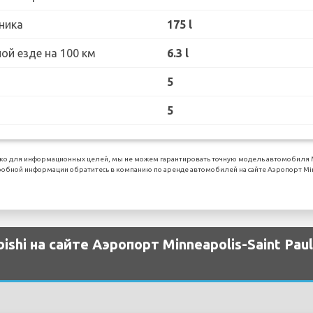
ника
175 l
ой езде на 100 км
6.3 l
5
5
о для информационных целей, мы не можем гарантировать точную модель автомобиля Mit
бной информации обратитесь в компанию по аренде автомобилей на сайте Аэропорт Minneap
hi на сайте Аэропорт Minneapolis-Saint Paul 