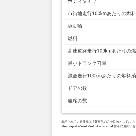
ボディタイプ
市街地走行100kmあたりの燃
駆動輪
燃料
高速道路走行100kmあたりの
最小トランク容量
混合走行100kmあたりの燃料
ドアの数
座席の数
表示されている仕様は情報提供のみを目的としており、お客
Minneapolis-Saint Paul International 空港 