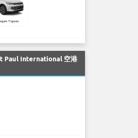
agen Tiguan
l International 空港