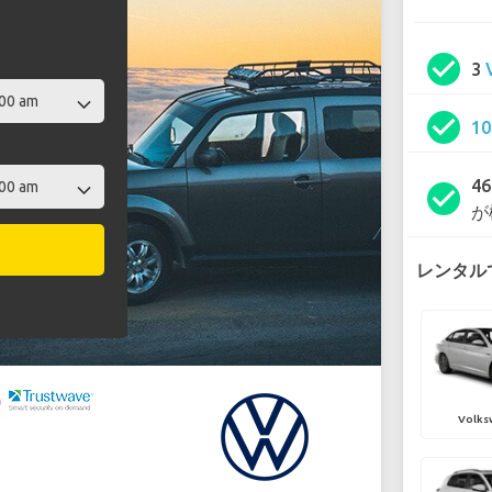
check_circle
3
check_circle
1
4
check_circle
が
レンタルで
Volks