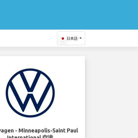
日本語
agen - Minneapolis-Saint Paul
International 空港