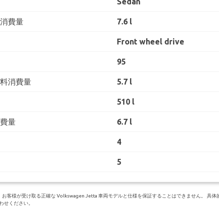
Sedan
料消費量
7.6 l
Front wheel drive
95
燃料消費量
5.7 l
510 l
消費量
6.7 l
4
5
様が受け取る正確な Volkswagen Jetta 車両モデルと仕様を保証することはできません。 
にお問い合わせください。