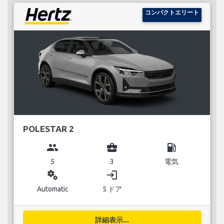
コンパクトエリート
POLESTAR 2
group
business_center
local_gas_station
5
3
電気
miscellaneous_services
login
Automatic
5 ドア
詳細表示...