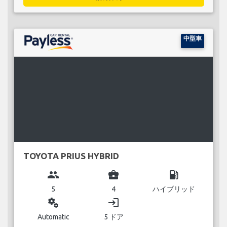
中型車
TOYOTA PRIUS HYBRID
group
business_center
local_gas_station
5
4
ハイブリッド
miscellaneous_services
login
Automatic
5 ドア