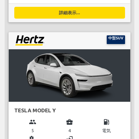
詳細表示...
中型SUV
TESLA MODEL Y
group
business_center
local_gas_station
5
4
電気
miscellaneous_services
login