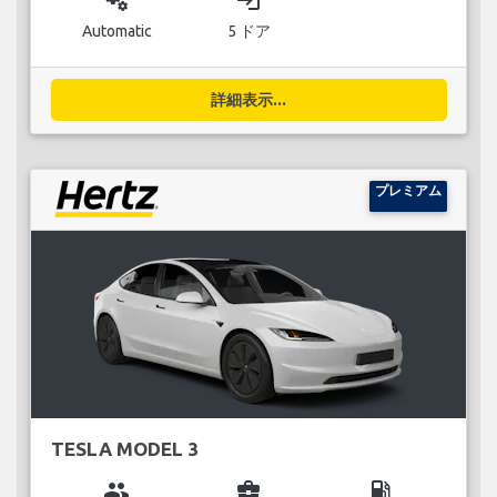
Automatic
5 ドア
詳細表示...
プレミアム
TESLA MODEL 3
group
business_center
local_gas_station