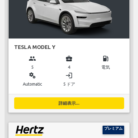
TESLA MODEL Y
group
business_center
local_gas_station
5
4
電気
miscellaneous_services
login
Automatic
5 ドア
詳細表示...
プレミアム