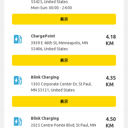
55425, United States
Mon-Sun: 00:00 - 24:00
表示
ev_station
ChargePoint
4.18
KM
3939 E 46th St, Minneapolis, MN
55406, United States
表示
ev_station
Blink Charging
4.35
KM
1305 Corporate Center Dr, St Paul,
MN 55121, United States
表示
ev_station
Blink Charging
4.50
KM
2025 Centre Pointe Blvd, St Paul, MN