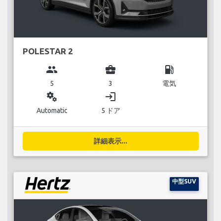
POLESTAR 2
group
business_center
local_gas_station
5
3
電気
miscellaneous_services
login
Automatic
5 ドア
詳細表示...
中型SUV