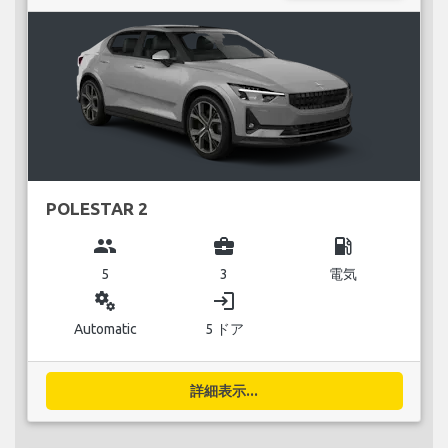
POLESTAR 2
group
business_center
local_gas_station
5
3
電気
miscellaneous_services
login
Automatic
5 ドア
詳細表示...