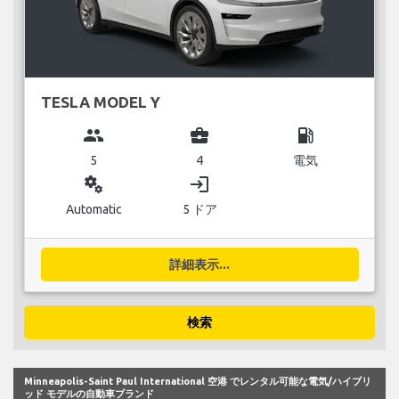
TESLA MODEL Y
group
business_center
local_gas_station
5
4
電気
miscellaneous_services
login
Automatic
5 ドア
詳細表示...
検索
Minneapolis-Saint Paul International 空港 でレンタル可能な電気/ハイブリ
ッド モデルの自動車ブランド