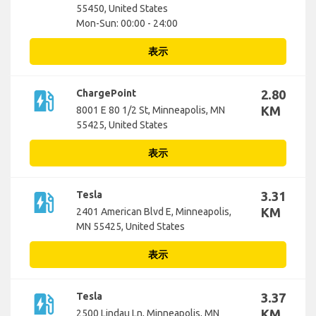
55450, United States
Mon-Sun: 00:00 - 24:00
表示
ev_station
ChargePoint
2.80
KM
8001 E 80 1/2 St, Minneapolis, MN
55425, United States
表示
ev_station
Tesla
3.31
KM
2401 American Blvd E, Minneapolis,
MN 55425, United States
表示
ev_station
Tesla
3.37
KM
2500 Lindau Ln, Minneapolis, MN