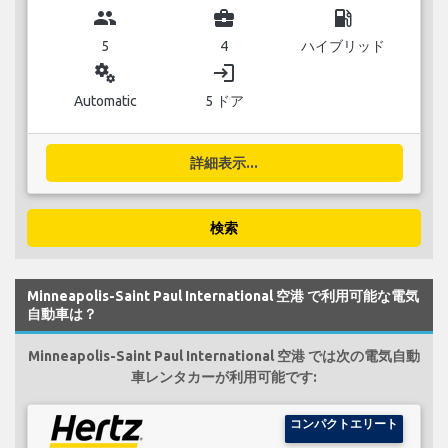
group
business_center
local_gas_station
5
4
ハイブリッド
miscellaneous_services
login
Automatic
5 ドア
詳細表示...
検索
Minneapolis-Saint Paul International 空港 で利用可能な電気
自動車は？
Minneapolis-Saint Paul International 空港 では次の電気自動
車レンタカーが利用可能です:
コンパクトエリート