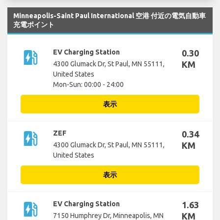
Minneapolis-Saint Paul International 空港 付近の電気自動車
充電ポイント
ev_station
EV Charging Station
0.30
KM
4300 Glumack Dr, St Paul, MN 55111,
United States
Mon-Sun: 00:00 - 24:00
表示
ev_station
ZEF
0.34
KM
4300 Glumack Dr, St Paul, MN 55111,
United States
表示
ev_station
EV Charging Station
1.63
KM
7150 Humphrey Dr, Minneapolis, MN