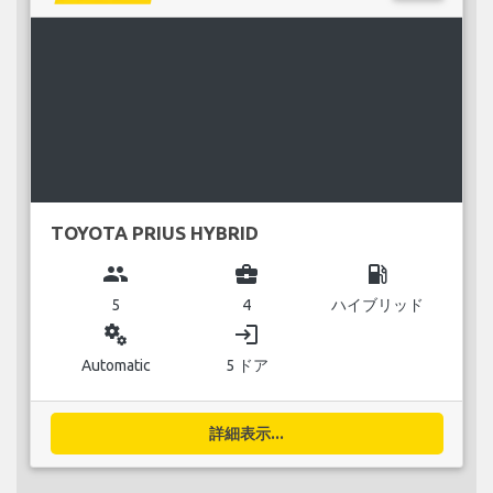
TOYOTA PRIUS HYBRID
group
business_center
local_gas_station
5
4
ハイブリッド
miscellaneous_services
login
Automatic
5 ドア
詳細表示...