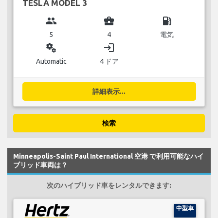
TESLA MODEL 3
group
business_center
local_gas_station
5
4
電気
miscellaneous_services
login
Automatic
4 ドア
詳細表示...
検索
Minneapolis-Saint Paul International 空港 で利用可能なハイ
ブリッド車両は？
次のハイブリッド車をレンタルできます:
中型車