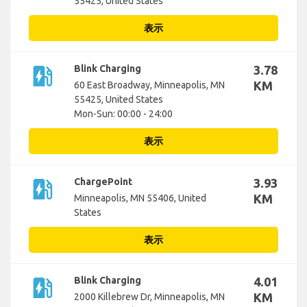
55425, United States
表示
ev_station
Blink Charging
3.78
KM
60 East Broadway, Minneapolis, MN
55425, United States
Mon-Sun: 00:00 - 24:00
表示
ev_station
ChargePoint
3.93
KM
Minneapolis, MN 55406, United
States
表示
ev_station
Blink Charging
4.01
KM
2000 Killebrew Dr, Minneapolis, MN