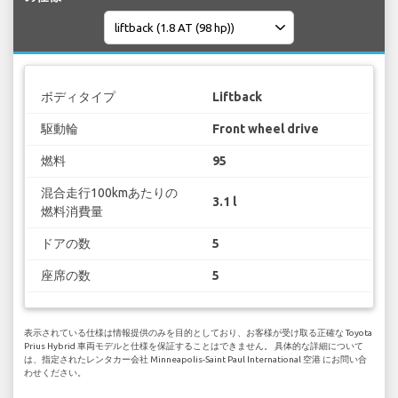
ボディタイプ
Liftback
駆動輪
Front wheel drive
燃料
95
混合走行100kmあたりの
3.1 l
燃料消費量
ドアの数
5
座席の数
5
表示されている仕様は情報提供のみを目的としており、お客様が受け取る正確な Toyota
Prius Hybrid 車両モデルと仕様を保証することはできません。 具体的な詳細について
は、指定されたレンタカー会社 Minneapolis-Saint Paul International 空港 にお問い合
わせください。