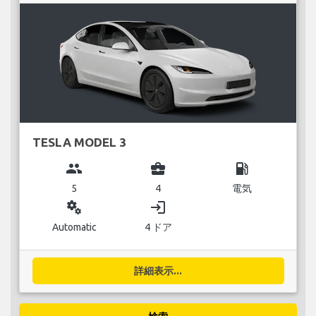
TESLA MODEL 3
group
business_center
local_gas_station
5
4
電気
miscellaneous_services
login
Automatic
4 ドア
詳細表示...