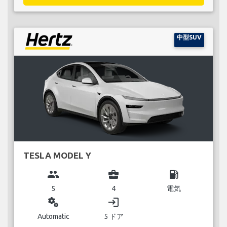
中型SUV
TESLA MODEL Y
group
business_center
local_gas_station
5
4
電気
miscellaneous_services
login
Automatic
5 ドア