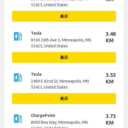
55425, United States
表示
ev_station
Tesla
3.48
KM
8100 26th Ave S, Minneapolis, MN
55425, United States
表示
ev_station
Tesla
3.53
KM
2400 E 82nd St, Minneapolis, MN
55425, United States
表示
ev_station
ChargePoint
3.73
KM
8000 Ikea Way, Minneapolis, MN