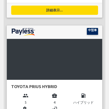
詳細表示...
中型車
TOYOTA PRIUS HYBRID
group
business_center
local_gas_station
5
4
ハイブリッド
miscellaneous_services
login