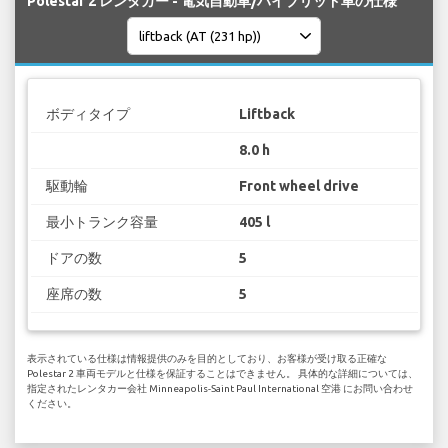
Polestar 2 レンタカー - 電気自動車/ハイブリッド車の仕様
ボディタイプ
Liftback
8.0 h
駆動輪
Front wheel drive
最小トランク容量
405 l
ドアの数
5
座席の数
5
表示されている仕様は情報提供のみを目的としており、お客様が受け取る正確な
Polestar 2 車両モデルと仕様を保証することはできません。 具体的な詳細については、
指定されたレンタカー会社 Minneapolis-Saint Paul International 空港 にお問い合わせ
ください。