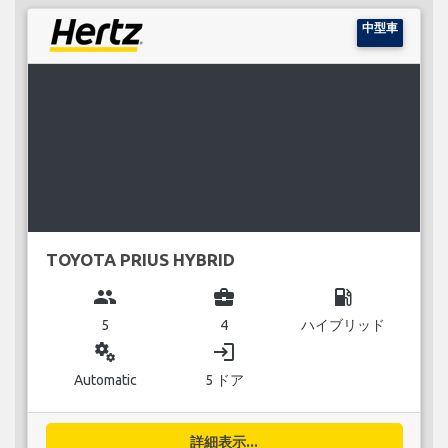
中型車
TOYOTA PRIUS HYBRID
group
business_center
local_gas_station
5
4
ハイブリッド
miscellaneous_services
login
Automatic
5 ドア
詳細表示...