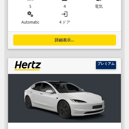
5
4
電気
miscellaneous_services
login
Automatic
4 ドア
詳細表示...
プレミアム