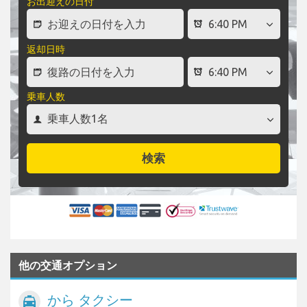
お出迎えの日付
返却日時
乗車人数
検索
他の交通オプション
から タクシー
local_taxi