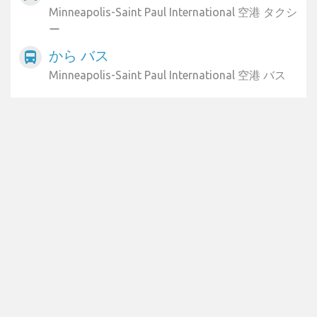
Minneapolis-Saint Paul International 空港 タクシ
ー
から バス
directions_bus
Minneapolis-Saint Paul International 空港 バス