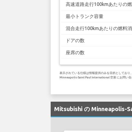
高速道路走行100kmあたりの
最小トランク容量
混合走行100kmあたりの燃料
ドアの数
座席の数
表示されている仕様は情報提供のみを目的としており、お客
Minneapolis-Saint Paul International 空港 
Mitsubishi の Minneapol