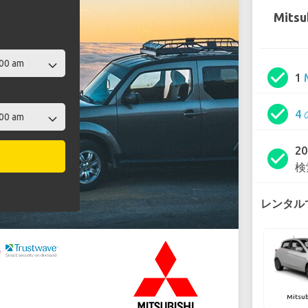
Mitsu
check_circle
1
check_circle
4
2
check_circle
検
レンタルで
Mitsub