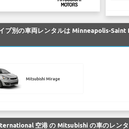
プ別の車両レンタルは Minneapolis-Saint Paul
Mitsubishi Mirage
aul International 空港 の Mitsubish