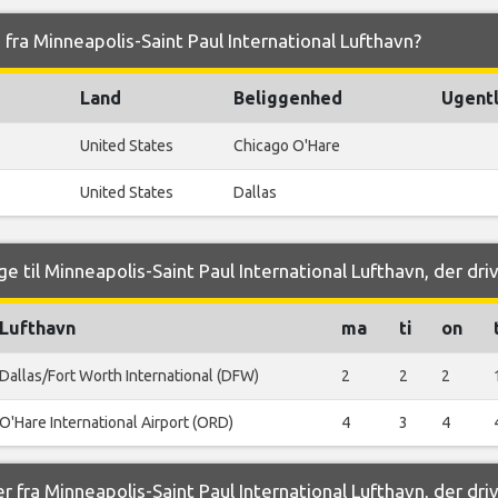
g fra Minneapolis-Saint Paul International Lufthavn?
Land
Beliggenhed
Ugentl
United States
Chicago O'Hare
United States
Dallas
e til Minneapolis-Saint Paul International Lufthavn, der dri
Lufthavn
ma
ti
on
Dallas/Fort Worth International (DFW)
2
2
2
O'Hare International Airport (ORD)
4
3
4
r fra Minneapolis-Saint Paul International Lufthavn, der dri