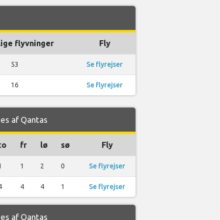
ige flyvninger
Fly
53
Se flyrejser
16
Se flyrejser
ves af Qantas
to
fr
lø
sø
Fly
1
1
2
0
Se flyrejser
4
4
4
1
Se flyrejser
ves af Qantas