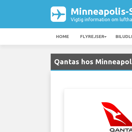
Minneapolis-S
Vigtig information om luftha
HOME
FLYREJSER
BILUDL
Qantas hos Minneapoli