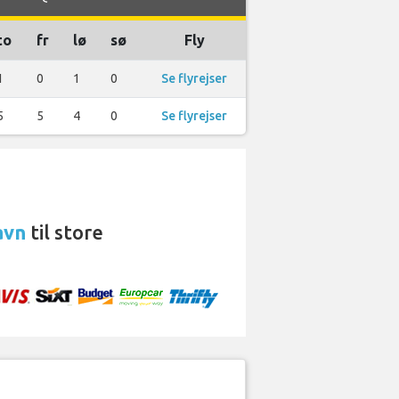
to
fr
lø
sø
Fly
1
0
1
0
Se flyrejser
5
5
4
0
Se flyrejser
avn
til store