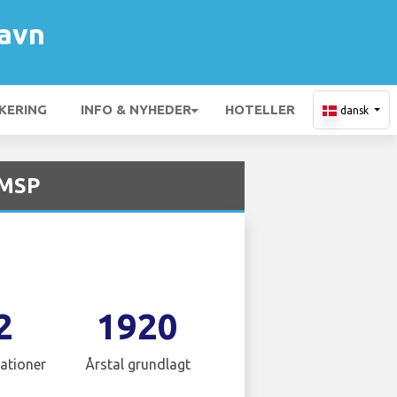
havn
KERING
INFO & NYHEDER
HOTELLER
dansk
 MSP
2
1920
ationer
Årstal grundlagt