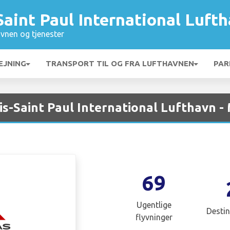
aint Paul International Luft
vnen og tjenester
EJNING
TRANSPORT TIL OG FRA LUFTHAVNEN
PAR
s-Saint Paul International Lufthavn -
69
Ugentlige
Destin
flyvninger