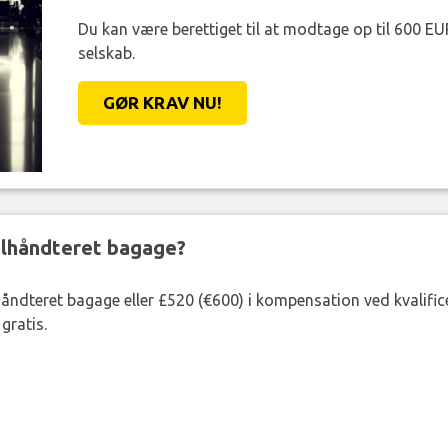
Du kan være berettiget til at modtage op til 600 EU
selskab.
GØR KRAV NU!
ejlhåndteret bagage?
lhåndteret bagage eller £520 (€600) i kompensation ved kvalific
gratis.