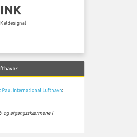
LINK
 Kaldesignal
ufthavn?
 Paul International Lufthavn
:
st- og afgangsskærmene i