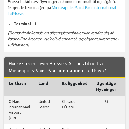
Brussels Airlines-flyvninger ankommer normalt til og afgår fra
følgende terminal(er) på
Minneapolis-Saint Paul International
Lufthavn
:
Terminal - 1
(Bemærk: Ankomst- og afgangsterminaler kan ændre sig af
forskellige årsager - tjek altid ankomst- og afgangsskærmene i
lufthavnen)
Hvilke steder flyver Brussels Airlines til og fra
Minneapolis-Saint Paul International Lufthavn?
Lufthavn
Land
Beliggenhed
Ugentlige
flyvninger
O'Hare
United
Chicago
23
International
States
O'Hare
fl
Airport
(ORD)