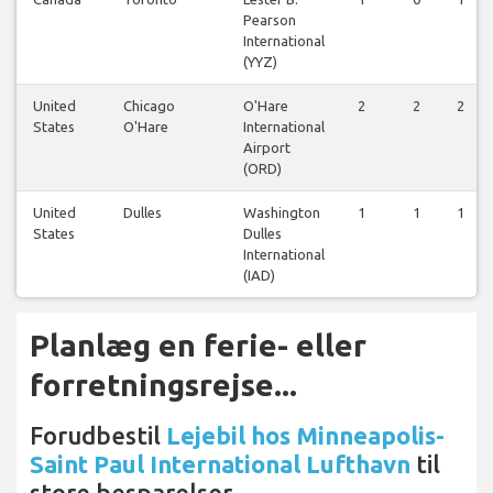
Pearson
International
(YYZ)
United
Chicago
O'Hare
2
2
2
States
O'Hare
International
Airport
(ORD)
United
Dulles
Washington
1
1
1
States
Dulles
International
(IAD)
Planlæg en ferie- eller
forretningsrejse...
Forudbestil
Lejebil hos Minneapolis-
Saint Paul International Lufthavn
til
store besparelser.