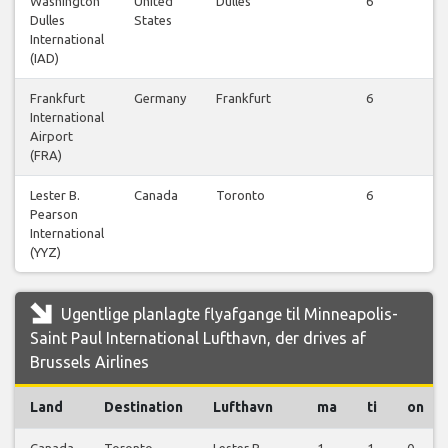
Washington
United
Dulles
6
Dulles
States
fl
International
(IAD)
Frankfurt
Germany
Frankfurt
6
International
fl
Airport
(FRA)
Lester B.
Canada
Toronto
6
Pearson
fl
International
(YYZ)
Ugentlige planlagte flyafgange til Minneapolis-
Saint Paul International Lufthavn, der drives af
Brussels Airlines
Land
Destination
Lufthavn
ma
ti
on
Canada
Toronto
Lester B.
1
1
0