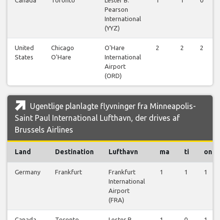
Pearson
International
(YYZ)
United
Chicago
O'Hare
2
2
2
States
O'Hare
International
Airport
(ORD)
Ugentlige planlagte flyvninger fra Minneapolis-
Saint Paul International Lufthavn, der drives af
Brussels Airlines
Land
Destination
Lufthavn
ma
ti
on
Germany
Frankfurt
Frankfurt
1
1
1
International
Airport
(FRA)
Canada
Toronto
Lester B.
1
0
1