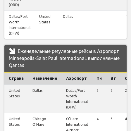
(ORD)
Dallas/Fort
United
Dallas
16
Worth
States
International
(DFW)
Еженедельные регулярные рейсы в Аэропорт
Minneapolis-Saint Paul International, выполняемые
Qantas
Страна
Назначение
Аэропорт
Пн
Вт
Ср
United
Dallas
Dallas/Fort
2
2
2
States
Worth
International
(DFW)
United
Chicago
O'Hare
4
3
4
States
O'Hare
International
Airport