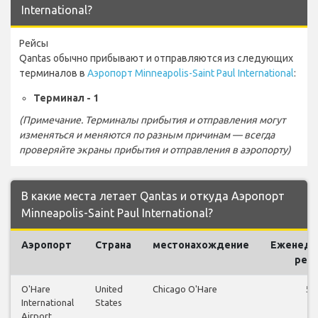
International?
Рейсы
Qantas обычно прибывают и отправляются из следующих
терминалов в
Аэропорт Minneapolis-Saint Paul International
:
Терминал - 1
(Примечание. Терминалы прибытия и отправления могут
изменяться и меняются по разным причинам — всегда
проверяйте экраны прибытия и отправления в аэропорту)
В какие места летает Qantas и откуда Аэропорт
Minneapolis-Saint Paul International?
Аэропорт
Страна
местонахождение
Еженеде
рей
O'Hare
United
Chicago O'Hare
53
International
States
Airport