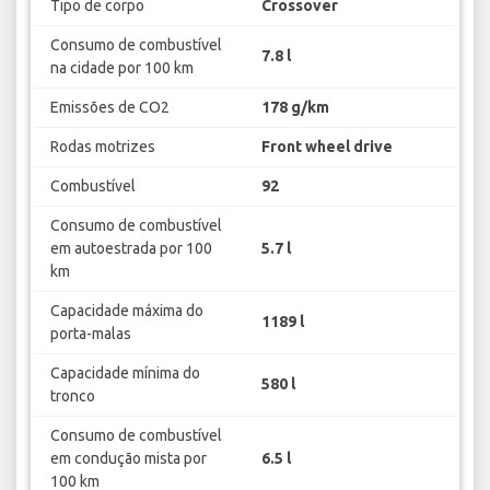
Tipo de corpo
Crossover
Consumo de combustível
7.8 l
na cidade por 100 km
Emissões de CO2
178 g/km
Rodas motrizes
Front wheel drive
Combustível
92
Consumo de combustível
em autoestrada por 100
5.7 l
km
Capacidade máxima do
1189 l
porta-malas
Capacidade mínima do
580 l
tronco
Consumo de combustível
em condução mista por
6.5 l
100 km