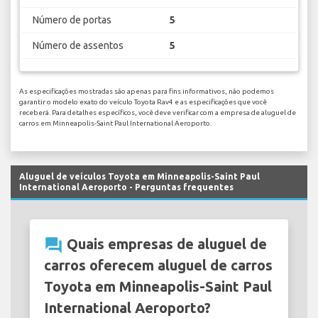
Número de portas
5
Número de assentos
5
As especificações mostradas são apenas para fins informativos, não podemos
garantir o modelo exato do veículo Toyota Rav4 e as especificações que você
receberá. Para detalhes específicos, você deve verificar com a empresa de aluguel de
carros em Minneapolis-Saint Paul International Aeroporto.
Aluguel de veículos Toyota em Minneapolis-Saint Paul
International Aeroporto - Perguntas frequentes
question_answer
Quais empresas de aluguel de
carros oferecem aluguel de carros
Toyota em Minneapolis-Saint Paul
International Aeroporto?