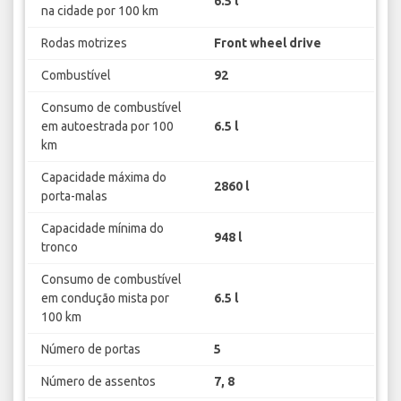
6.5 l
na cidade por 100 km
Rodas motrizes
Front wheel drive
Combustível
92
Consumo de combustível
em autoestrada por 100
6.5 l
km
Capacidade máxima do
2860 l
porta-malas
Capacidade mínima do
948 l
tronco
Consumo de combustível
em condução mista por
6.5 l
100 km
Número de portas
5
Número de assentos
7, 8