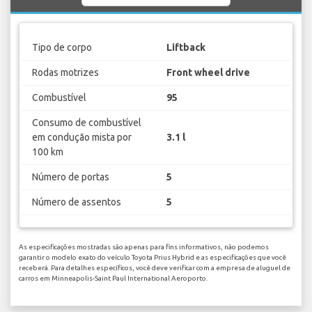
Tipo de corpo
Liftback
Rodas motrizes
Front wheel drive
Combustível
95
Consumo de combustível
em condução mista por
3.1 l
100 km
Número de portas
5
Número de assentos
5
As especificações mostradas são apenas para fins informativos, não podemos
garantir o modelo exato do veículo Toyota Prius Hybrid e as especificações que você
receberá. Para detalhes específicos, você deve verificar com a empresa de aluguel de
carros em Minneapolis-Saint Paul International Aeroporto.