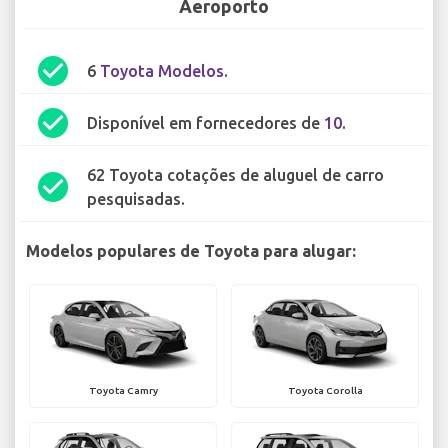
Aeroporto
check_circle
6
Toyota Modelos
.
check_circle
Disponível em fornecedores de
10
.
62 Toyota cotações de aluguel de carro
check_circle
pesquisadas.
Modelos populares de Toyota para alugar:
Toyota Camry
Toyota Corolla