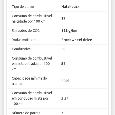
Tipo de corpo
Hatchback
Consumo de combustível
7 l
na cidade por 100 km
Emissões de CO2
128 g/km
Rodas motrizes
Front wheel drive
Combustível
95
Consumo de combustível
em autoestrada por 100
5 l
km
Capacidade mínima do
209 l
tronco
Consumo de combustível
em condução mista por
5.5 l
100 km
Número de portas
3