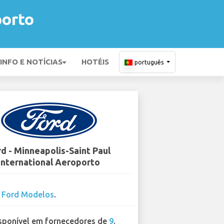
porto
INFO E NOTÍCIAS
HOTÉIS
português
d - Minneapolis-Saint Paul
International Aeroporto
2
Ford Modelos
.
sponível em fornecedores de
9
.