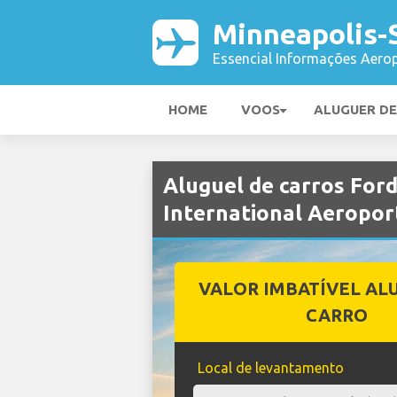
Minneapolis-S
Essencial Informações Aerop
HOME
VOOS
ALUGUER D
Aluguel de carros For
International Aeropor
VALOR IMBATÍVEL AL
CARRO
Local de levantamento