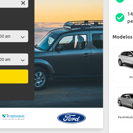
14
check_circle
pe
Modelos 
Fo
Ford Must