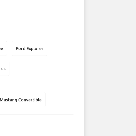
pe
Ford Explorer
rus
 Mustang Convertible