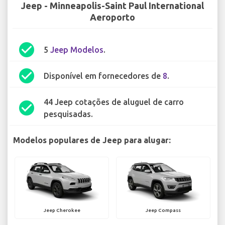
Jeep - Minneapolis-Saint Paul International
Aeroporto
check_circle
5
Jeep Modelos
.
check_circle
Disponível em fornecedores de
8
.
44 Jeep cotações de aluguel de carro
check_circle
pesquisadas.
Modelos populares de Jeep para alugar:
Jeep Cherokee
Jeep Compass