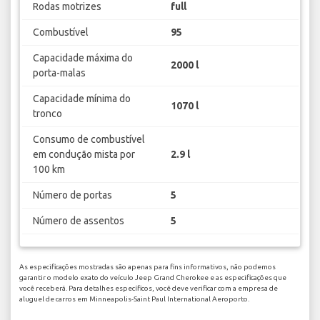
Rodas motrizes
full
Combustível
95
Capacidade máxima do
2000 l
porta-malas
Capacidade mínima do
1070 l
tronco
Consumo de combustível
em condução mista por
2.9 l
100 km
Número de portas
5
Número de assentos
5
As especificações mostradas são apenas para fins informativos, não podemos
garantir o modelo exato do veículo Jeep Grand Cherokee e as especificações que
você receberá. Para detalhes específicos, você deve verificar com a empresa de
aluguel de carros em Minneapolis-Saint Paul International Aeroporto.