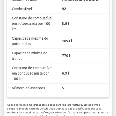
Combustível
92
Consumo de combustível
em autoestrada por 100
5.9 l
km
Capacidade máxima do
1693 l
porta-malas
Capacidade mínima do
770 l
tronco
Consumo de combustível
em condução mista por
6.9 l
100 km
Número de assentos
5
As especificações mostradas são apenas para fins informativos, não podemos
garantir o modelo exato do veículo Jeep Compass e as especificações que você
receberá. Para detalhes específicos, você deve verificar com a empresa de aluguel de