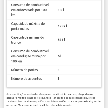
Consumo de combustível
em autoestrada por 100
5.5 l
km
Capacidade máxima do
1297 l
porta-malas
Capacidade mínima do
351 l
tronco
Consumo de combustível
em condução mista por
6 l
100 km
Número de portas
5
Número de assentos
5
As especificações mostradas são apenas para fins informativos, não podemos
garantir o modelo exato do veículo Jeep Renegade e as especificações que você
receberá. Para detalhes específicos, você deve verificar com a empresa de aluguel de
carros em Minneapolis-Saint Paul International Aeroporto.