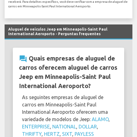
receberá. Para detalhes específicos, você deve verificar com a empresa de aluguel de
carros em Minneapolis-Saint Paul International Aeroporto.
Aluguel de veículos Jeep em Minneapolis-Saint Paul
International Aeroporto - Perguntas frequentes
question_answer
Quais empresas de aluguel de
carros oferecem aluguel de carros
Jeep em Minneapolis-Saint Paul
International Aeroporto?
As seguintes empresas de aluguel de
carros em Minneapolis-Saint Paul
International Aeroporto oferecem uma
variedade de modelos de Jeep:
ALAMO
,
ENTERPRISE
,
NATIONAL
,
DOLLAR
,
THRIFTY
,
HERTZ
,
SIXT
,
PAYLESS