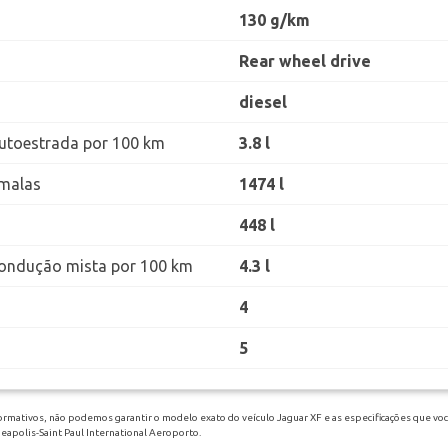
130 g/km
Rear wheel drive
diesel
utoestrada por 100 km
3.8 l
malas
1474 l
448 l
ondução mista por 100 km
4.3 l
4
5
ormativos, não podemos garantir o modelo exato do veículo Jaguar XF e as especificações que voc
eapolis-Saint Paul International Aeroporto.