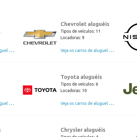
Chevrolet aluguéis
2
Tipos de veículos: 11
Locadoras: 9
V
eja os carros de aluguel de Ford
V
eja os carros de aluguel de Chevrolet
Toyota aluguéis
Tipos de veículos: 6
Locadoras: 10
V
eja os carros de aluguel de BMW
V
eja os carros de aluguel de Toyota
s
Chrysler aluguéis