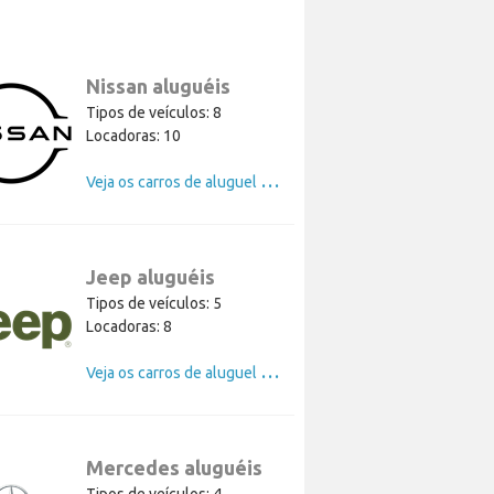
Nissan aluguéis
Tipos de veículos: 8
Locadoras: 10
V
eja os carros de aluguel de Nissan
Jeep aluguéis
Tipos de veículos: 5
Locadoras: 8
V
eja os carros de aluguel de Jeep
Mercedes aluguéis