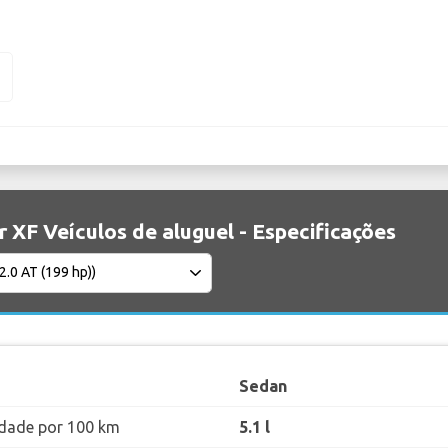
F
 XF Veículos de aluguel - Especificações
Sedan
dade por 100 km
5.1 l