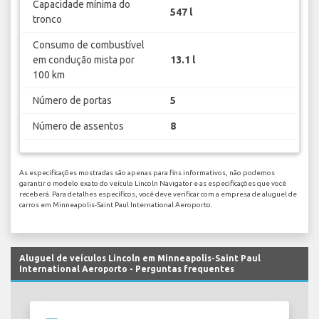
Capacidade mínima do
547 l
tronco
Consumo de combustível
em condução mista por
13.1 l
100 km
Número de portas
5
Número de assentos
8
As especificações mostradas são apenas para fins informativos, não podemos
garantir o modelo exato do veículo Lincoln Navigator e as especificações que você
receberá. Para detalhes específicos, você deve verificar com a empresa de aluguel de
carros em Minneapolis-Saint Paul International Aeroporto.
Aluguel de veículos Lincoln em Minneapolis-Saint Paul
International Aeroporto - Perguntas frequentes