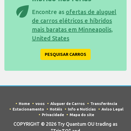
híbrido nas férias
eco
Encontre as
ofertas de aluguel
de carros elétricos e híbridos
mais baratas em Minneapolis,
United States
PESQUISAR CARROS
Home
voos
Aluguer de Carros
Transferência
Estacionamento
Hotéis
Info e Notícias
Aviso Legal
Privacidade
Mapa do site
COPYRIGHT © 2026 Try Quantum OU trading as