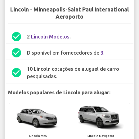
Lincoln - Minneapolis-Saint Paul International
Aeroporto
check_circle
2
Lincoln Modelos
.
check_circle
Disponível em fornecedores de
3
.
10 Lincoln cotações de aluguel de carro
check_circle
pesquisadas.
Modelos populares de Lincoln para alugar:
Lincoln MKS
Lincoln Navigator