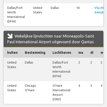
Dallas/Fort
United
Dallas
16
Vluchte
Worth
States
bekijke
International
(DFW)
Wekelijkse lijnvluchten naar Minneapolis-Saint
Paul International Airport uitgevoerd door Qantas
buiten
Bestemming
Luchthaven
ma
di
wo
United
Dallas
Dallas/Fort
2
2
2
States
Worth
International
(DFW)
United
Chicago
O'Hare
4
3
4
States
O'Hare
International
Airport
(ORD)