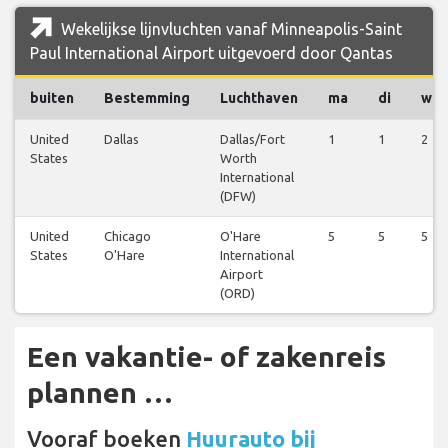
Wekelijkse lijnvluchten vanaf Minneapolis-Saint
Paul International Airport uitgevoerd door Qantas
buiten
Bestemming
Luchthaven
ma
di
wo
United
Dallas
Dallas/Fort
1
1
2
States
Worth
International
(DFW)
United
Chicago
O'Hare
5
5
5
States
O'Hare
International
Airport
(ORD)
Een vakantie- of zakenreis
plannen …
Vooraf boeken
Huurauto bij