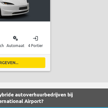
miscellaneous_services
login
sch
Automaat
4 Portier
RGEVEN...
bride autoverhuurbedrijven bij
ernational Airport?