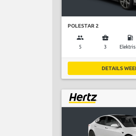
POLESTAR 2
group
business_center
local_gas_station
5
3
Elektri
DETAILS WEE