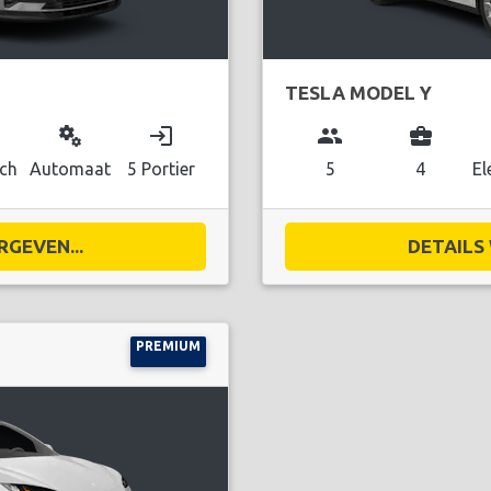
TESLA MODEL Y
miscellaneous_services
login
group
business_center
sch
Automaat
5 Portier
5
4
El
RGEVEN...
DETAILS 
PREMIUM