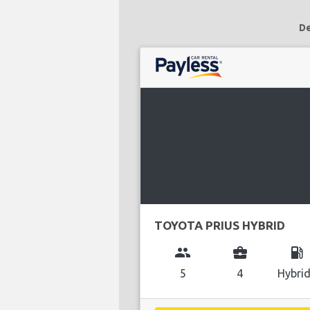
De
TOYOTA PRIUS HYBRID
group
business_center
local_gas_station
5
4
Hybri