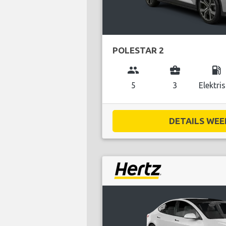
POLESTAR 2
group
business_center
local_gas_station
5
3
Elektri
DETAILS WEE