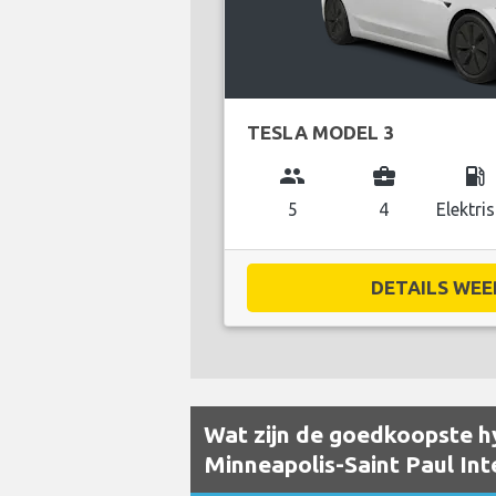
TESLA MODEL 3
group
business_center
local_gas_station
5
4
Elektri
DETAILS WEE
Wat zijn de goedkoopste hy
Minneapolis-Saint Paul Int