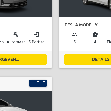
TESLA MODEL Y
miscellaneous_services
login
group
business_center
sch
Automaat
5 Portier
5
4
El
RGEVEN...
DETAILS 
PREMIUM