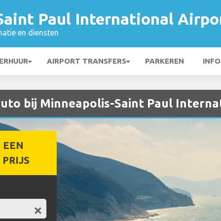
aint Paul International Airpo
matie en diensten
ERHUUR
AIRPORT TRANSFERS
PARKEREN
INFO
uto bij Minneapolis-Saint Paul Interna
 EEN
PRIJS