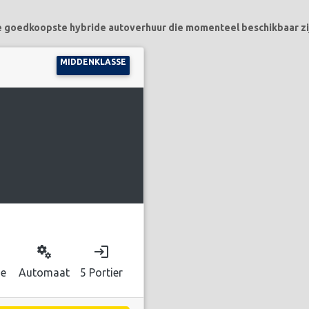
 goedkoopste hybride autoverhuur die momenteel beschikbaar zi
MIDDENKLASSE
miscellaneous_services
login
de
Automaat
5 Portier