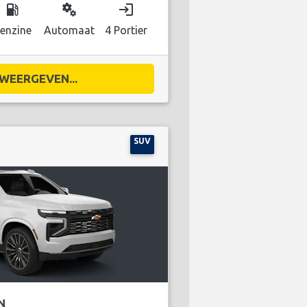
local_gas_station
miscellaneous_services
login
enzine
Automaat
4 Portier
WEERGEVEN...
SUV
N