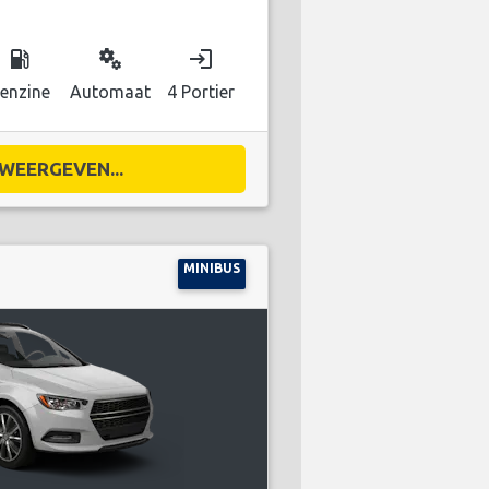
local_gas_station
miscellaneous_services
login
enzine
Automaat
4 Portier
WEERGEVEN...
MINIBUS