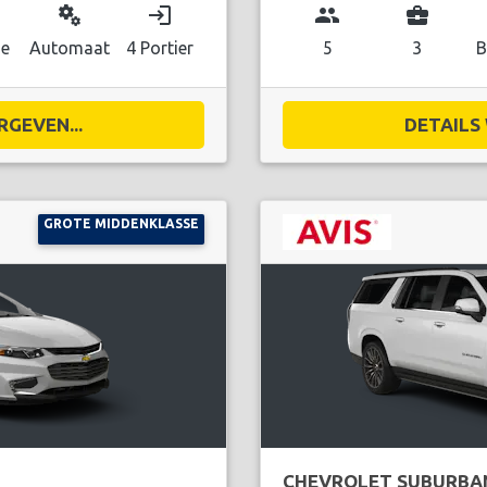
miscellaneous_services
login
group
business_center
ne
Automaat
4 Portier
5
3
B
RGEVEN...
DETAILS 
GROTE MIDDENKLASSE
CHEVROLET SUBURBA