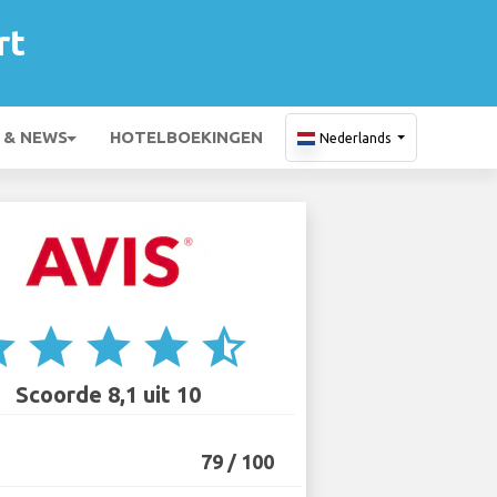
rt
 & NEWS
HOTELBOEKINGEN
Nederlands
ar
star
star
star
star_half
Scoorde 8,1 uit 10
79 / 100