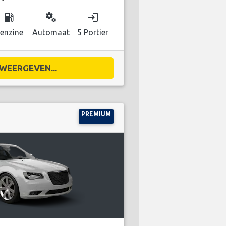
local_gas_station
miscellaneous_services
login
enzine
Automaat
5 Portier
WEERGEVEN...
PREMIUM