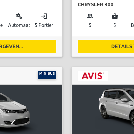
CHRYSLER 300
miscellaneous_services
login
group
business_center
ne
Automaat
5 Portier
5
5
B
RGEVEN...
DETAILS 
MINIBUS