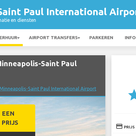
aint Paul International Airpo
matie en diensten
ERHUUR
AIRPORT TRANSFERS
PARKEREN
INFO
Minneapolis-Saint Paul
 Minneapolis-Saint Paul International Airport
st
 EEN
PRIJS
credit_card
PRIJS