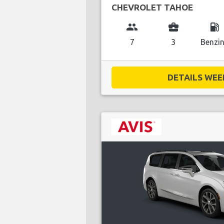
CHEVROLET TAHOE
group
business_center
local_gas_station
7
3
Benzi
DETAILS WEE