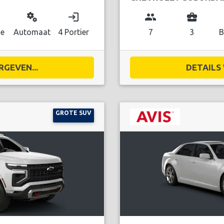
miscellaneous_services
login
group
business_center
ne
Automaat
4 Portier
7
3
B
RGEVEN...
DETAILS 
GROTE SUV