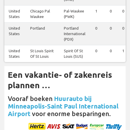
United
Chicago Pal
Pal-Waukee
1
0
0
States
Waukee
(PWK)
United
Portland
Portland
0
0
0
States
International
(PDX)
United
St Louis Spirit
Spirit Of St
0
0
1
States
Of St Louis
Louis (SUS)
Een vakantie- of zakenreis
plannen …
Vooraf boeken
Huurauto bij
Minneapolis-Saint Paul International
Airport
voor enorme besparingen.