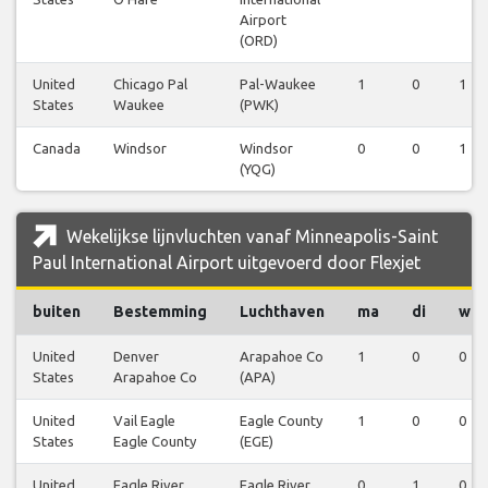
Airport
(ORD)
United
Chicago Pal
Pal-Waukee
1
0
1
States
Waukee
(PWK)
Canada
Windsor
Windsor
0
0
1
(YQG)
Wekelijkse lijnvluchten vanaf Minneapolis-Saint
Paul International Airport uitgevoerd door Flexjet
buiten
Bestemming
Luchthaven
ma
di
wo
United
Denver
Arapahoe Co
1
0
0
States
Arapahoe Co
(APA)
United
Vail Eagle
Eagle County
1
0
0
States
Eagle County
(EGE)
United
Eagle River
Eagle River
0
1
0