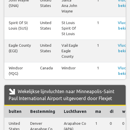
John Wayne
United
Santa
1
Vluch
(SNA)
States
Ana John
bekijk
Wayne
Spirit Of St
United
St Louis
1
Vluch
Louis (SUS)
States
Spirit Of
bekijk
St Louis
Eagle County
United
Vail Eagle
1
Vluch
(EGE)
States
Eagle
bekijk
County
Windsor
Canada
Windsor
1
Vluch
(YQG)
bekijk
Wekelijkse lijnvluchten naar Minneapolis-Saint
Paul International Airport uitgevoerd door Flexjet
buiten
Bestemming
Luchthaven
ma
di
wo
United
Denver
Arapahoe Co
1
0
0
States
Arapahoe Co
(APA)