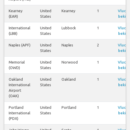
Kearney
United
Kearney
1
Vluch
(EAR)
States
bekijk
International
United
Lubbock
1
Vluch
(LBB)
States
bekijk
Naples (APF)
United
Naples
2
Vluch
States
bekijk
Memorial
United
Norwood
1
Vluch
(OWD)
States
bekijk
Oakland
United
Oakland
1
Vluch
International
States
bekijk
Airport
(OAK)
Portland
United
Portland
1
Vluch
International
States
bekijk
(PDX)