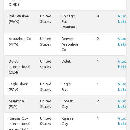
(ORD)
Pal-Waukee
United
Chicago
4
Vluch
(PWK)
States
Pal
bekijk
Waukee
Arapahoe Co
United
Denver
2
Vluch
(APA)
States
Arapahoe
bekijk
Co
Duluth
United
Duluth
1
Vluch
International
States
bekijk
(DLH)
Eagle River
United
Eagle
1
Vluch
(EGV)
States
River
bekijk
Municipal
United
Forest
2
Vluch
(FXY)
States
City
bekijk
Kansas City
United
Kansas
1
Vluch
International
States
City
bekijk
Airport (MCI)