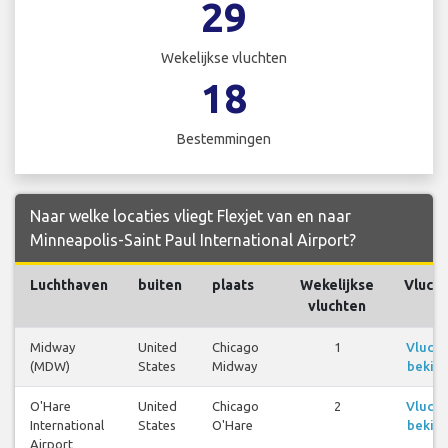
29
Wekelijkse vluchten
18
Bestemmingen
Naar welke locaties vliegt Flexjet van en naar
Minneapolis-Saint Paul International Airport?
Luchthaven
buiten
plaats
Wekelijkse
Vluch
vluchten
Midway
United
Chicago
1
Vluch
(MDW)
States
Midway
bekijk
O'Hare
United
Chicago
2
Vluch
International
States
O'Hare
bekijk
Airport