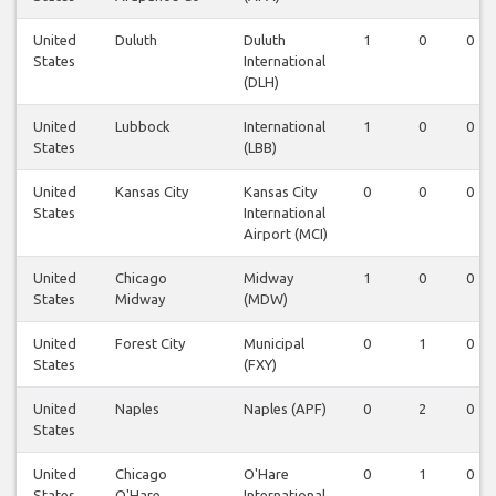
United
Duluth
Duluth
1
0
0
States
International
(DLH)
United
Lubbock
International
1
0
0
States
(LBB)
United
Kansas City
Kansas City
0
0
0
States
International
Airport (MCI)
United
Chicago
Midway
1
0
0
States
Midway
(MDW)
United
Forest City
Municipal
0
1
0
States
(FXY)
United
Naples
Naples (APF)
0
2
0
States
United
Chicago
O'Hare
0
1
0
States
O'Hare
International