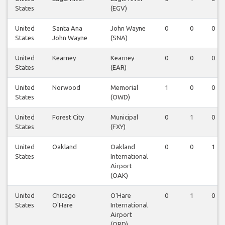
States
(EGV)
United
Santa Ana
John Wayne
0
0
0
States
John Wayne
(SNA)
United
Kearney
Kearney
0
0
0
States
(EAR)
United
Norwood
Memorial
1
0
0
States
(OWD)
United
Forest City
Municipal
0
1
0
States
(FXY)
United
Oakland
Oakland
0
0
1
States
International
Airport
(OAK)
United
Chicago
O'Hare
0
1
0
States
O'Hare
International
Airport
(ORD)