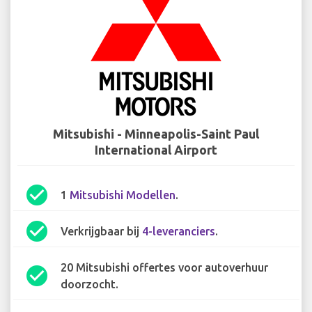
Mitsubishi - Minneapolis-Saint Paul
International Airport
check_circle
1
Mitsubishi Modellen
.
check_circle
Verkrijgbaar bij
4-leveranciers
.
20 Mitsubishi offertes voor autoverhuur
check_circle
doorzocht.