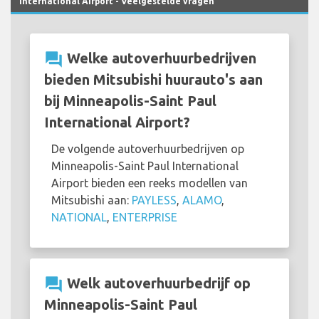
International Airport - Veelgestelde vragen
question_answer
Welke autoverhuurbedrijven
bieden Mitsubishi huurauto's aan
bij Minneapolis-Saint Paul
International Airport?
De volgende autoverhuurbedrijven op
Minneapolis-Saint Paul International
Airport bieden een reeks modellen van
Mitsubishi aan:
PAYLESS
,
ALAMO
,
NATIONAL
,
ENTERPRISE
question_answer
Welk autoverhuurbedrijf op
Minneapolis-Saint Paul