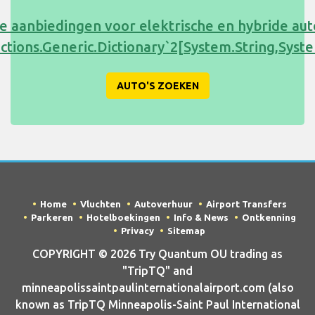
e aanbiedingen voor elektrische en hybride au
ections.Generic.Dictionary`2[System.String,Sy
AUTO'S ZOEKEN
Home
Vluchten
Autoverhuur
Airport Transfers
Parkeren
Hotelboekingen
Info & News
Ontkenning
Privacy
Sitemap
COPYRIGHT © 2026 Try Quantum OU trading as
"TripTQ" and
minneapolissaintpaulinternationalairport.com (also
known as TripTQ Minneapolis-Saint Paul International