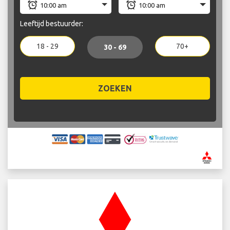
Leeftijd bestuurder:
18 - 29
70+
30 - 69
ZOEKEN