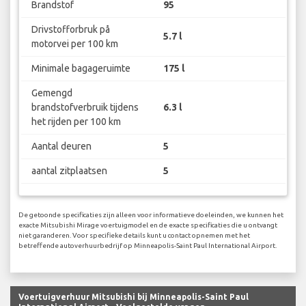
Brandstof
95
Drivstofforbruk på
5.7 l
motorvei per 100 km
Minimale bagageruimte
175 l
Gemengd
brandstofverbruik tijdens
6.3 l
het rijden per 100 km
Aantal deuren
5
aantal zitplaatsen
5
De getoonde specificaties zijn alleen voor informatieve doeleinden, we kunnen het
exacte Mitsubishi Mirage voertuigmodel en de exacte specificaties die u ontvangt
niet garanderen. Voor specifieke details kunt u contact opnemen met het
betreffende autoverhuurbedrijf op Minneapolis-Saint Paul International Airport.
Voertuigverhuur Mitsubishi bij Minneapolis-Saint Paul