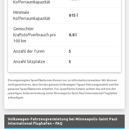
Kofferraumkapazität
Minimale
615 l
Kofferraumkapazität
Gemischter
Kraftstoffverbrauch pro
6.8 l
100 km
Anzahl der Türen
5
Anzahl Sitzplätze
5
Die angezeigten Spezifikationen dienen nur zu Informationszwecken. Wir können
nicht garantieren, dass Sie das genaue Volkswagen Tiguan-Fahrzeugmodell und die
genauen Spezifikationen erhalten. Für spezifische Details sollten Sie sich bei der
jeweiligen Autovermietung unter Minneapolis-Saint Paul International Flughafen
erkundigen.
Volkswagen-Fahrzeugvermietung bei Minneapolis-Saint Paul
International Flughafen – FAQ