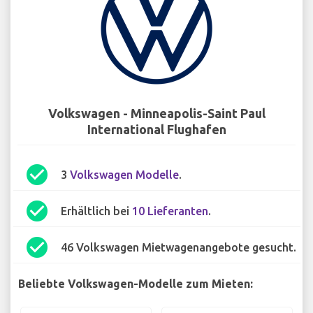
Volkswagen - Minneapolis-Saint Paul
International Flughafen
check_circle
3
Volkswagen Modelle
.
check_circle
Erhältlich bei
10 Lieferanten
.
check_circle
46 Volkswagen Mietwagenangebote gesucht.
Beliebte Volkswagen-Modelle zum Mieten: