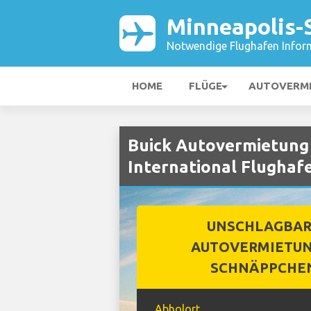
Minneapolis-S
Notwendige Flughafen Infor
HOME
FLÜGE
AUTOVERM
Buick Autovermietung 
International Flughaf
UNSCHLAGBA
AUTOVERMIETUN
SCHNÄPPCHE
Abholort