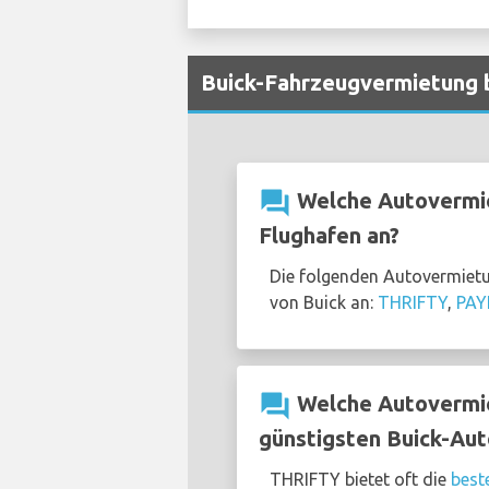
Buick-Fahrzeugvermietung b
question_answer
Welche Autovermiet
Flughafen an?
Die folgenden Autovermietun
von Buick an:
THRIFTY
,
PAY
question_answer
Welche Autovermiet
günstigsten Buick-Au
THRIFTY bietet oft die
best