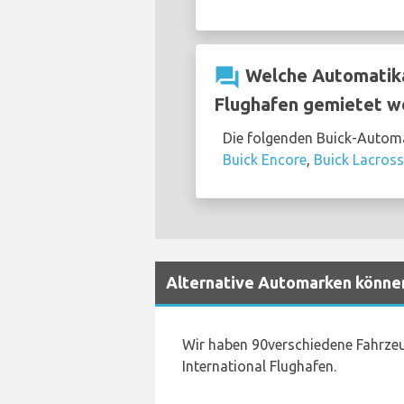
question_answer
Welche Automatikau
Flughafen gemietet w
Die folgenden Buick-Automa
Buick Encore
,
Buick Lacros
Alternative Automarken können
Wir haben 90verschiedene Fahrzeu
International Flughafen.