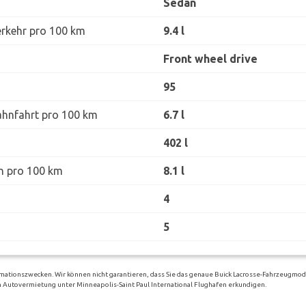
Sedan
erkehr pro 100 km
9.4 l
Front wheel drive
95
ahnfahrt pro 100 km
6.7 l
402 l
h pro 100 km
8.1 l
4
5
mationszwecken. Wir können nicht garantieren, dass Sie das genaue Buick Lacrosse-Fahrzeugmode
gen Autovermietung unter Minneapolis-Saint Paul International Flughafen erkundigen.