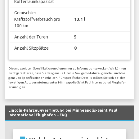
Kofferraumkapazität
Gemischter
Kraftstoffverbrauch pro
13.1 l
100 km
Anzahl der Türen
5
Anzahl Sitzplätze
8
Die angezeigten Spezifikationen dienen nur zu Informationszwecken. Wir können
nicht garantieren, dass Sie das genaue Lincoln Navigator-Fahrzeugmodell und die
genauen Spezifikationen erhalten. Für spezifische Details sollten Sie sich bei der
jeweiligen Autovermietung unter Minneapolis-Saint Paul International Flughafen
erkundigen.
Lincoln-Fahrzeugvermietung bei Minneapolis-Saint Paul
International Flughafen – FAQ