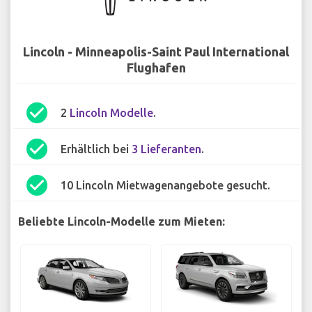
Lincoln - Minneapolis-Saint Paul International
Flughafen
check_circle
2
Lincoln Modelle
.
check_circle
Erhältlich bei
3 Lieferanten
.
check_circle
10 Lincoln Mietwagenangebote gesucht.
Beliebte Lincoln-Modelle zum Mieten: