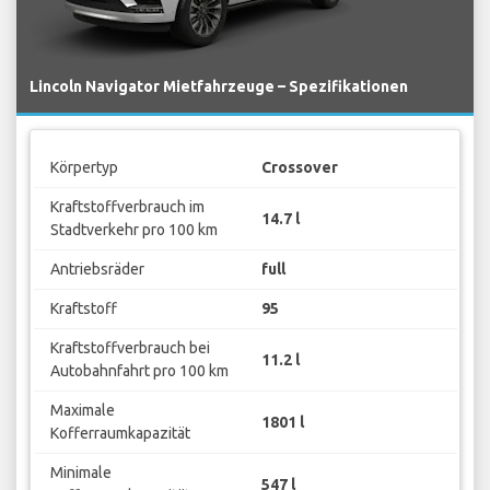
Lincoln Navigator Mietfahrzeuge – Spezifikationen
Körpertyp
Crossover
Kraftstoffverbrauch im
14.7 l
Stadtverkehr pro 100 km
Antriebsräder
full
Kraftstoff
95
Kraftstoffverbrauch bei
11.2 l
Autobahnfahrt pro 100 km
Maximale
1801 l
Kofferraumkapazität
Minimale
547 l