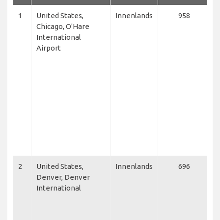
1
United States,
Innenlands
958
A
Chicago, O'Hare
U
International
D
Airport
A
A
E
C
C
S
F
R
F
A
2
United States,
Innenlands
696
S
Denver, Denver
A
International
A
L
E