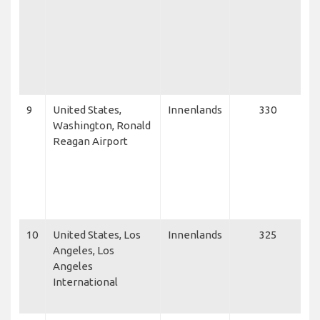
A
C
S
A
E
F
9
United States,
Innenlands
330
A
Washington, Ronald
D
Reagan Airport
S
A
C
A
A
10
United States, Los
Innenlands
325
A
Angeles, Los
D
Angeles
S
International
A
V