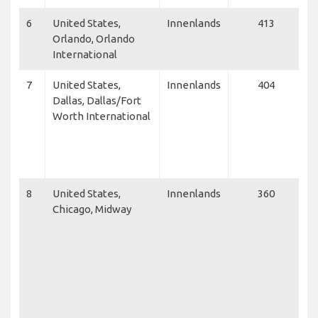
6
United States,
Innenlands
413
D
Orlando, Orlando
F
International
C
7
United States,
Innenlands
404
F
Dallas, Dallas/Fort
S
Worth International
A
A
A
L
8
United States,
Innenlands
360
D
Chicago, Midway
C
D
N
C
f
F
S