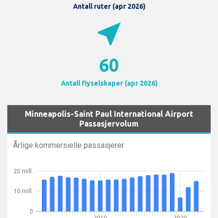
Antall ruter (apr 2026)
near_me
60
Antall flyselskaper (apr 2026)
Minneapolis-Saint Paul International Airport
Passasjervolum
Årlige kommersielle passasjerer
20 mill.
10 mill.
0
2010
2020