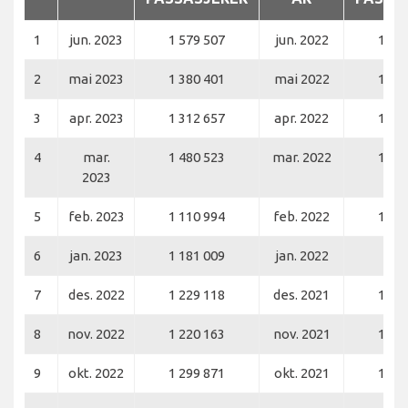
1
jun. 2023
1 579 507
jun. 2022
1 39
2
mai 2023
1 380 401
mai 2022
1 28
3
apr. 2023
1 312 657
apr. 2022
1 23
4
mar.
1 480 523
mar. 2022
1 40
2023
5
feb. 2023
1 110 994
feb. 2022
1 04
6
jan. 2023
1 181 009
jan. 2022
979
7
des. 2022
1 229 118
des. 2021
1 15
8
nov. 2022
1 220 163
nov. 2021
1 15
9
okt. 2022
1 299 871
okt. 2021
1 20