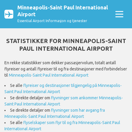
Minneapolis-Saint Paul International
Airport
Essential Airport Informasjon og tjenester
STATISTIKKER FOR MINNEAPOLIS-SAINT
PAUL INTERNATIONAL AIRPORT
En rekke statistikker som dekker passasjervolum, totalt antall
flyreiser og antall flyreiser til og fra destinasjoner med forbindelser
til
Minneapolis-Saint Paul International Airport
Se alle
flyreiser og destinasjoner tilgjengelig på Minneapolis-
Saint Paul International Airport
Se direkte detaljer om
flyvninger som ankommer Minneapolis-
Saint Paul International Airport
Se direkte detaljer om
flyvninger som har avgang fra
Minneapolis-Saint Paul International Airport
Se alle
flyselskaper som flyr til og fra Minneapolis-Saint Paul
International Airport