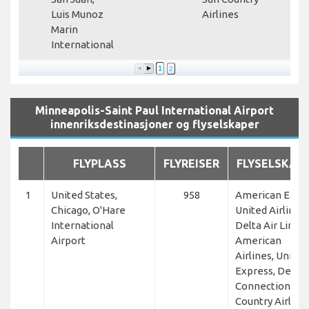
Luis Munoz
Airlines
Marin
International
1
2
Minneapolis-Saint Paul International Airport
innenriksdestinasjoner og flyselskaper
FLYPLASS
FLYREISER
FLYSELSKAP
1
United States,
958
American Eagle
Chicago, O'Hare
United Airlines,
International
Delta Air Lines,
Airport
American
Airlines, United
Express, Delta
Connection, Su
Country Airlines