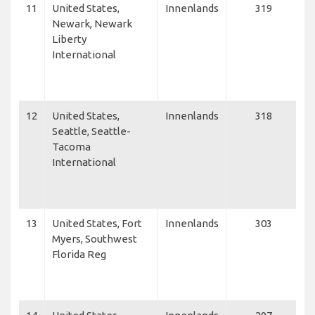
11
United States,
Innenlands
319
D
Newark, Newark
D
Liberty
C
International
N
C
U
12
United States,
Innenlands
318
A
Seattle, Seattle-
D
Tacoma
S
International
A
C
U
13
United States, Fort
Innenlands
303
D
Myers, Southwest
S
Florida Reg
A
S
A