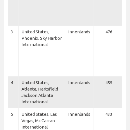
C
N
S
A
3
United States,
Innenlands
476
S
Phoenix, Sky Harbor
A
International
L
A
S
A
M
4
United States,
Innenlands
455
D
Atlanta, Hartsfield
F
Jackson Atlanta
C
International
S
5
United States, Las
Innenlands
433
D
Vegas, Mc Carran
F
International
C