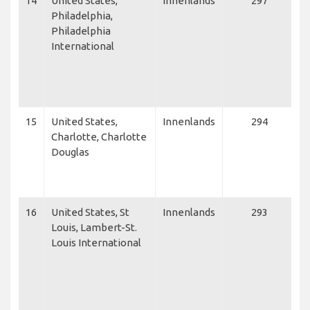
14
United States,
Innenlands
297
A
Philadelphia,
D
Philadelphia
C
International
D
A
A
C
15
United States,
Innenlands
294
A
Charlotte, Charlotte
A
Douglas
L
C
F
16
United States, St
Innenlands
293
D
Louis, Lambert-St.
D
Louis International
C
S
N
A
C