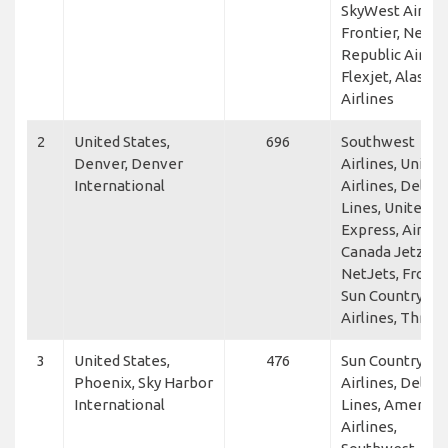
SkyWest Airline
Frontier, NetJet
Republic Airway
Flexjet, Alaska
Airlines
2
United States,
696
Southwest
Denver, Denver
Airlines, United
International
Airlines, Delta 
Lines, United
Express, Air
Canada Jetz,
NetJets, Frontie
Sun Country
Airlines, Thrive
3
United States,
476
Sun Country
Phoenix, Sky Harbor
Airlines, Delta 
International
Lines, America
Airlines,