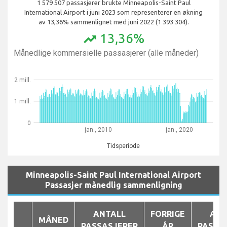
1 579 507 passasjerer brukte Minneapolis-Saint Paul
International Airport i juni 2023 som representerer en økning
av 13,36% sammenlignet med juni 2022 (1 393 304).
13,36%
trending_up
Månedlige kommersielle passasjerer (alle måneder)
2 mill.
1 mill.
0
jan., 2010
jan., 2020
Tidsperiode
Minneapolis-Saint Paul International Airport
Passasjer månedlig sammenligning
ANTALL
FORRIGE
ANT
MÅNED
PASSASJERER
ÅR
PASSA