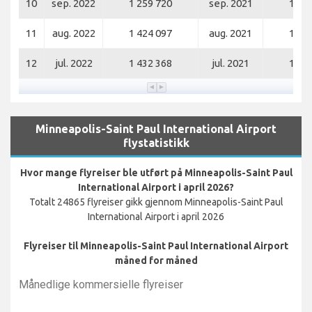
10
sep. 2022
1 259 720
sep. 2021
1 11
11
aug. 2022
1 424 097
aug. 2021
1 29
12
jul. 2022
1 432 368
jul. 2021
1 36
Minneapolis-Saint Paul International Airport
flystatistikk
Hvor mange flyreiser ble utført på Minneapolis-Saint Paul
International Airport i april 2026?
Totalt 24865 flyreiser gikk gjennom Minneapolis-Saint Paul
International Airport i april 2026
Flyreiser til Minneapolis-Saint Paul International Airport
måned for måned
Månedlige kommersielle flyreiser