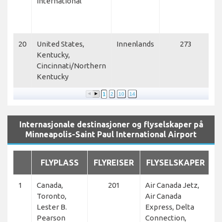
International
U
E
M
20
United States,
Innenlands
273
S
Kentucky,
A
Cincinnati/Northern
C
Kentucky
C
1
2
10
14
Internasjonale destinasjoner og flyselskaper på
Minneapolis-Saint Paul International Airport
FLYPLASS
FLYREISER
FLYSELSKAPER
1
Canada,
201
Air Canada Jetz,
Toronto,
Air Canada
Lester B.
Express, Delta
Pearson
Connection,