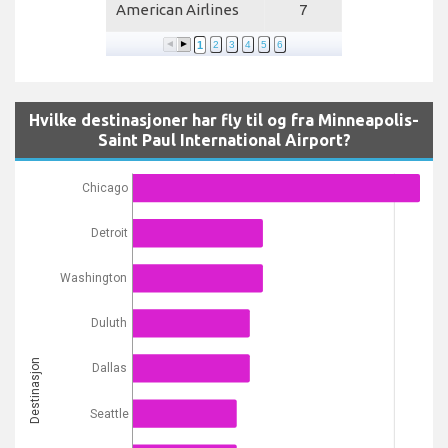
American Airlines
7
1
2
3
4
5
6
Hvilke destinasjoner har fly til og fra Minneapolis-
Saint Paul International Airport?
Chicago
Detroit
Washington
Duluth
Destinasjon
Dallas
Seattle