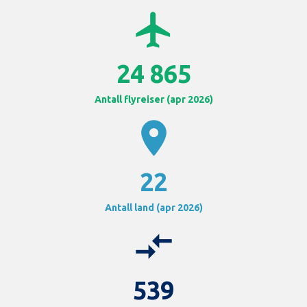
airplanemode_active
24 865
Antall flyreiser (apr 2026)
location_on
22
Antall land (apr 2026)
compare_arrows
539