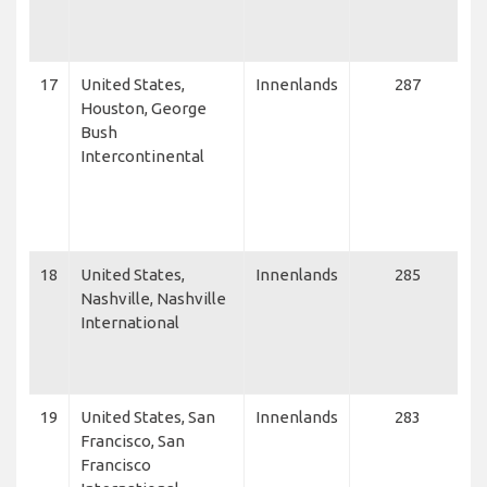
S
A
17
United States,
Innenlands
287
D
Houston, George
D
Bush
C
Intercontinental
Q
S
A
E
18
United States,
Innenlands
285
S
Nashville, Nashville
A
International
L
C
N
19
United States, San
Innenlands
283
D
Francisco, San
N
Francisco
C