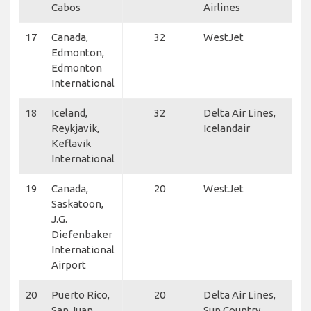
Cabos
Airlines
17
Canada,
32
WestJet
Edmonton,
Edmonton
International
18
Iceland,
32
Delta Air Lines,
Reykjavik,
Icelandair
Keflavik
International
19
Canada,
20
WestJet
Saskatoon,
J.G.
Diefenbaker
International
Airport
20
Puerto Rico,
20
Delta Air Lines,
San Juan,
Sun Country