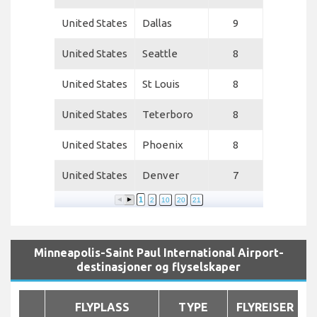
United States
Dallas
9
United States
Seattle
8
United States
St Louis
8
United States
Teterboro
8
United States
Phoenix
8
United States
Denver
7
1
2
10
20
21
Minneapolis-Saint Paul International Airport-
destinasjoner og flyselskaper
FLYPLASS
TYPE
FLYREISER