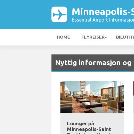
Minneapolis-S
Essential Airport Informasjo
HOME
FLYREISER
BILUTH
Nyttig informasjon og
Lounger på
Minneapolis-Saint