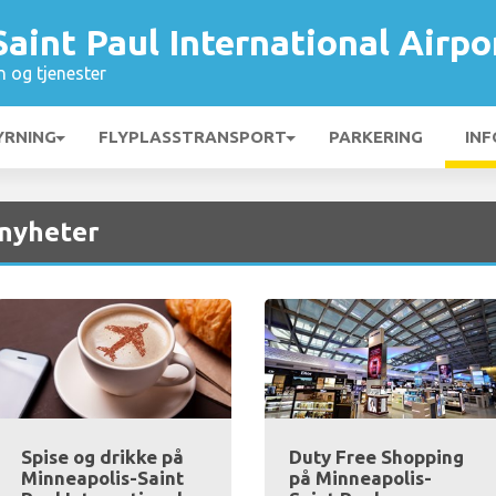
aint Paul International Airpo
n og tjenester
YRNING
FLYPLASSTRANSPORT
PARKERING
INF
 nyheter
Spise og drikke på
Duty Free Shopping
Minneapolis-Saint
på Minneapolis-