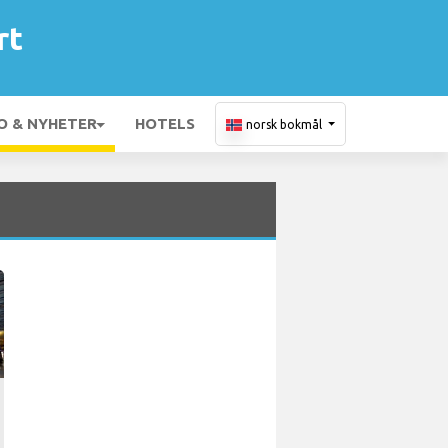
rt
O & NYHETER
HOTELS
norsk bokmål