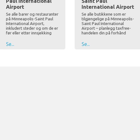
Paul International
Saint Paul
Airport
International Airport
Se alle barer og restauranter
Se alle butikkene som er
på Minneapolis-Saint Paul
tilgjengelige på Minneapolis-
International Airport,
Saint Paul International
inkludert steder og om de er
Airport – planlegg taxfree-
før eller etter innsjekking
handelen din på forhånd
Se...
Se...