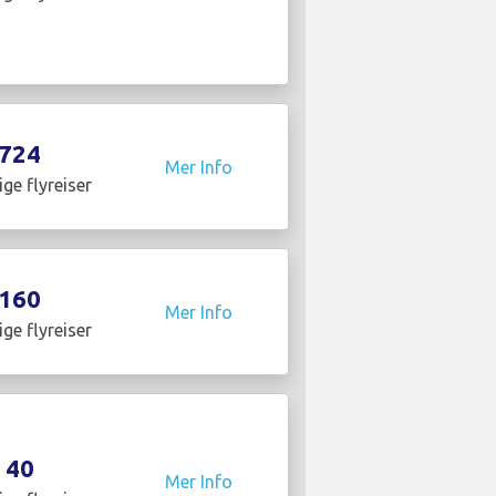
724
Mer Info
ige flyreiser
160
Mer Info
ige flyreiser
40
Mer Info