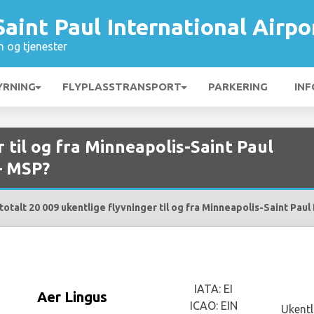
aint Paul International Airpo
n og tjenester
YRNING
FLYPLASSTRANSPORT
PARKERING
INF
r til og fra Minneapolis-Saint Paul
– MSP?
otalt 20 009 ukentlige flyvninger til og fra Minneapolis-Saint Paul
IATA: EI
Aer Lingus
ICAO: EIN
Ukentl