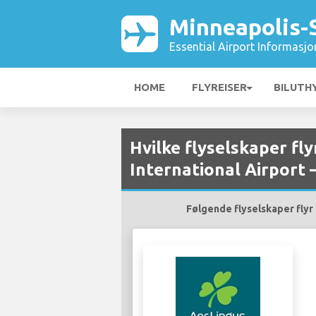
Minneapolis-S
Essential Airport Informasjo
HOME
FLYREISER
BILUTH
Hvilke flyselskaper fly
International Airport 
Følgende flyselskaper flyr t