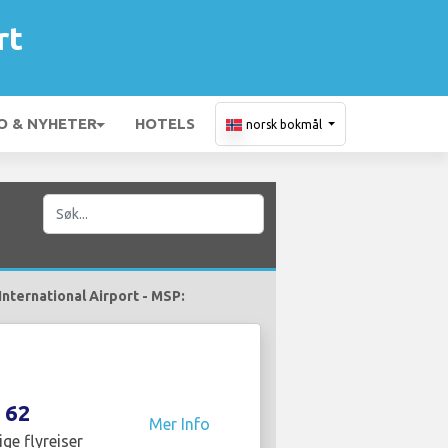
rt
O & NYHETER
HOTELS
norsk bokmål
 International Airport - MSP:
62
Mer Info
ige flyreiser