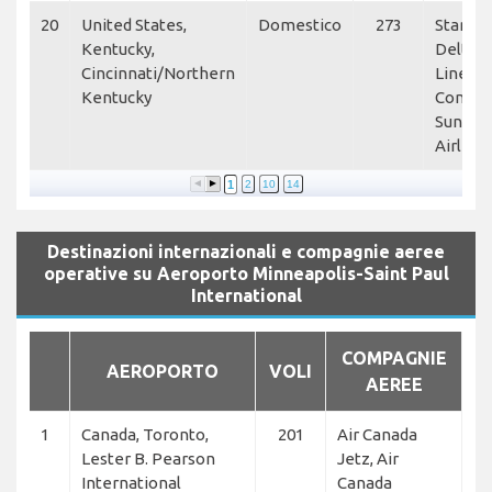
20
United States,
Domestico
273
Star Pe
Kentucky,
Delta A
Cincinnati/Northern
Lines, 
Kentucky
Connec
Sun Co
Airline
1
2
10
14
Destinazioni internazionali e compagnie aeree
operative su Aeroporto Minneapolis-Saint Paul
International
COMPAGNIE
AEROPORTO
VOLI
AEREE
1
Canada, Toronto,
201
Air Canada
Lester B. Pearson
Jetz, Air
International
Canada