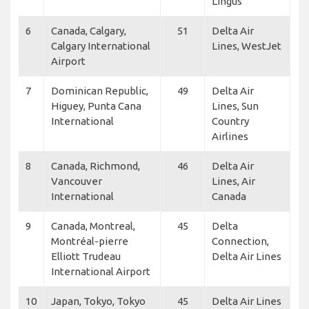
Lingus
6
Canada, Calgary,
51
Delta Air
Calgary International
Lines, WestJet
Airport
7
Dominican Republic,
49
Delta Air
Higuey, Punta Cana
Lines, Sun
International
Country
Airlines
8
Canada, Richmond,
46
Delta Air
Vancouver
Lines, Air
International
Canada
9
Canada, Montreal,
45
Delta
Montréal-pierre
Connection,
Elliott Trudeau
Delta Air Lines
International Airport
10
Japan, Tokyo, Tokyo
45
Delta Air Lines