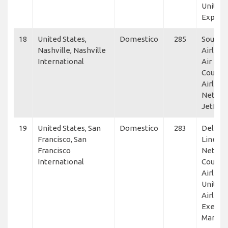
United
Expres
18
United States,
Domestico
285
Southw
Nashville, Nashville
Airlines
International
Air Line
Countr
Airlines
NetJets
JetRigh
19
United States, San
Domestico
283
Delta A
Francisco, San
Lines,
Francisco
NetJets
International
Countr
Airlines
United
Airlines
Executi
Manag