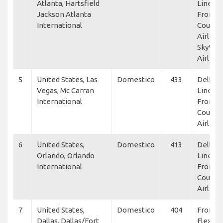
Atlanta, Hartsfield
Lines,
Jackson Atlanta
Frontie
International
Countr
Airlines
SkyWes
Airline
5
United States, Las
Domestico
433
Delta A
Vegas, Mc Carran
Lines,
International
Frontie
Countr
Airline
6
United States,
Domestico
413
Delta A
Orlando, Orlando
Lines,
International
Frontie
Countr
Airline
7
United States,
Domestico
404
Frontie
Dallas, Dallas/Fort
Flexjet