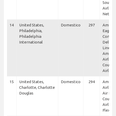
Southw
Airlines
NetJet
14
United States,
Domestico
297
Americ
Philadelphia,
Eagle, 
Philadelphia
Connec
International
Delta A
Lines,
Americ
Airlines
Countr
Airline
15
United States,
Domestico
294
Americ
Charlotte, Charlotte
Airlines
Douglas
Air Line
Countr
Airlines
Flexjet