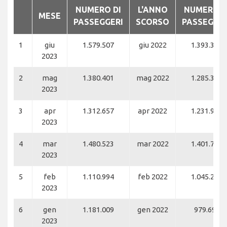
NUMERO DI
L'ANNO
NUMERO D
MESE
PASSEGGERI
SCORSO
PASSEGGER
1
giu
1.579.507
giu 2022
1.393.304
2023
2
mag
1.380.401
mag 2022
1.285.395
2023
3
apr
1.312.657
apr 2022
1.231.901
2023
4
mar
1.480.523
mar 2022
1.401.781
2023
5
feb
1.110.994
feb 2022
1.045.272
2023
6
gen
1.181.009
gen 2022
979.694
2023