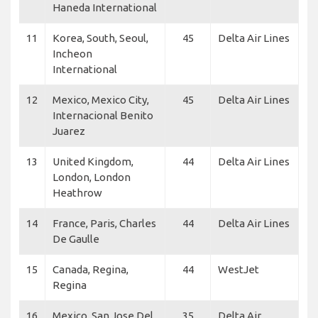
Haneda International
11
Korea, South, Seoul,
45
Delta Air Lines
Incheon
International
12
Mexico, Mexico City,
45
Delta Air Lines
Internacional Benito
Juarez
13
United Kingdom,
44
Delta Air Lines
London, London
Heathrow
14
France, Paris, Charles
44
Delta Air Lines
De Gaulle
15
Canada, Regina,
44
WestJet
Regina
16
Mexico, San Jose Del
35
Delta Air