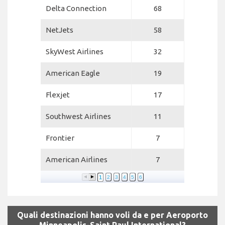
Delta Connection
68
NetJets
58
SkyWest Airlines
32
American Eagle
19
Flexjet
17
Southwest Airlines
11
Frontier
7
American Airlines
7
1
2
3
4
5
6
Quali destinazioni hanno voli da e per Aeroporto
Minneapolis-Saint Paul International?