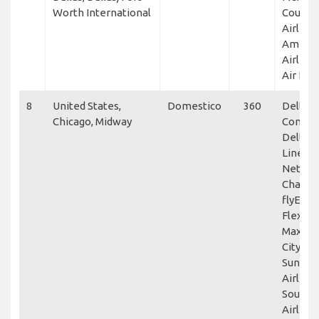
Worth International
Countr
Airlines
Americ
Airlines
Air Lin
8
United States,
Domestico
360
Delta
Chicago, Midway
Connec
Delta A
Lines,
NetJets
Chartrig
flyExclu
Flexjet,
Maxair,
City Avi
Sun Co
Airlines
Southw
Airlines