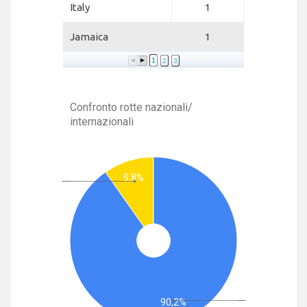
Italy
1
Jamaica
1
1
2
3
Confronto rotte nazionali/
internazionali
9,8%
90,2%