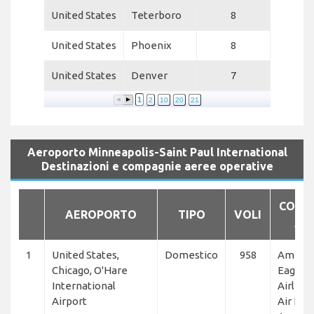
United States
Teterboro
8
United States
Phoenix
8
United States
Denver
7
1
2
10
20
21
Aeroporto Minneapolis-Saint Paul International
Destinazioni e compagnie aeree operative
COMP
AEROPORTO
TIPO
VOLI
AE
1
United States,
Domestico
958
Americ
Chicago, O'Hare
Eagle, 
International
Airlines
Airport
Air Line