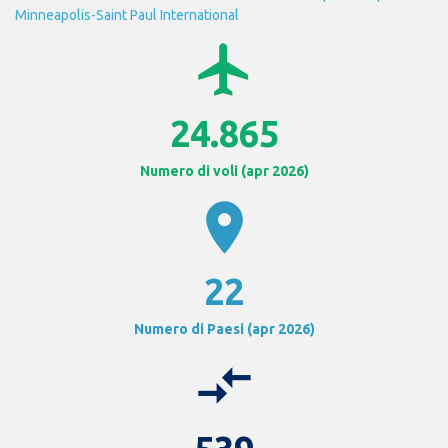
Minneapolis-Saint Paul International
airplanemode_active
24.865
Numero di voli (apr 2026)
location_on
22
Numero di Paesi (apr 2026)
compare_arrows