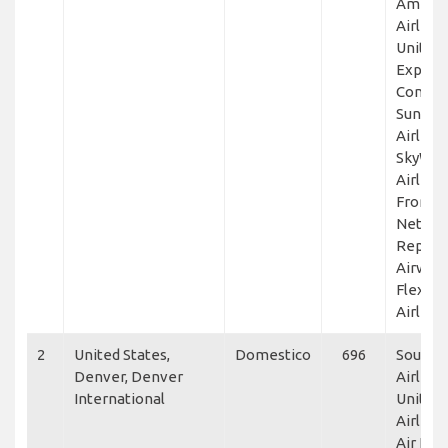
Americ
Airlines
United
Express
Connec
Sun Co
Airlines
SkyWes
Airlines
Frontie
NetJets
Republ
Airways
Flexjet
Airline
2
United States,
Domestico
696
Southw
Denver, Denver
Airlines
International
United
Airlines
Air Line