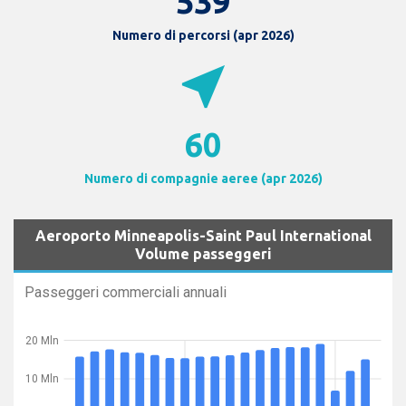
539
Numero di percorsi (apr 2026)
near_me
60
Numero di compagnie aeree (apr 2026)
Aeroporto Minneapolis-Saint Paul International
Volume passeggeri
Passeggeri commerciali annuali
20 Mln
10 Mln