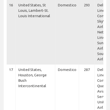
16
United States, St
Domestico
293
Delta A
Louis, Lambert-St.
Lines, 
Louis International
Connec
SkyWes
Airlines
NetJets
Linx Av
Sun Co
Airlines
Southw
Airline
17
United States,
Domestico
287
Delta A
Houston, George
Lines, 
Bush
Connec
Intercontinental
Quanta
Aviatio
Service
United
Airlines