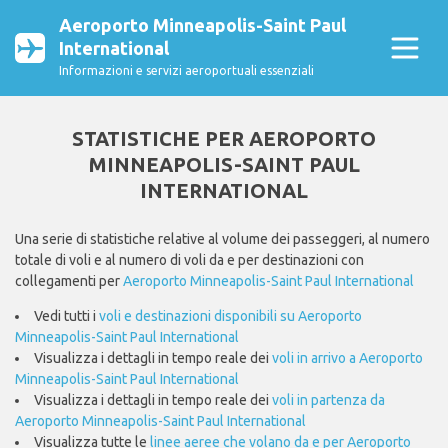
Aeroporto Minneapolis-Saint Paul
International
Informazioni e servizi aeroportuali essenziali
STATISTICHE PER AEROPORTO
MINNEAPOLIS-SAINT PAUL
INTERNATIONAL
Una serie di statistiche relative al volume dei passeggeri, al numero
totale di voli e al numero di voli da e per destinazioni con
collegamenti per
Aeroporto Minneapolis-Saint Paul International
Vedi tutti i
voli e destinazioni disponibili su Aeroporto
Minneapolis-Saint Paul International
Visualizza i dettagli in tempo reale dei
voli in arrivo a Aeroporto
Minneapolis-Saint Paul International
Visualizza i dettagli in tempo reale dei
voli in partenza da
Aeroporto Minneapolis-Saint Paul International
Visualizza tutte le
linee aeree che volano da e per Aeroporto