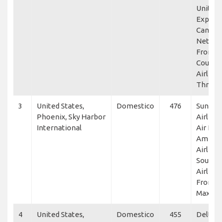
United
Express
Canada 
NetJets
Frontie
Countr
Airlines
Thrive
3
United States,
Domestico
476
Sun Co
Phoenix, Sky Harbor
Airlines
International
Air Line
Americ
Airlines
Southw
Airlines
Frontie
Maxair
4
United States,
Domestico
455
Delta A