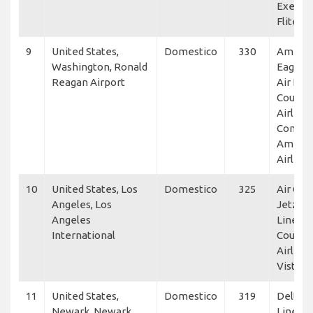
Execut
Flitewa
9
United States,
Domestico
330
Americ
Washington, Ronald
Eagle, 
Reagan Airport
Air Line
Countr
Airlines
Connec
Americ
Airline
10
United States, Los
Domestico
325
Air Can
Angeles, Los
Jetz, De
Angeles
Lines, 
International
Countr
Airlines
Vista A
11
United States,
Domestico
319
Delta A
Newark, Newark
Lines, 