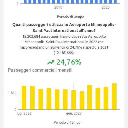
0
2010
2020
Periodo di tempo
Quanti passeggeri utilizzano Aeroporto Minneapolis-
Saint Paul International all'anno?
15.202.684 passeggeri hanno utilizzato Aeroporto
Minneapolis-Saint Paul International in 2022 che
rappresentano un aumento di 24,76% rispetto a 2021
(12.185.666).
24,76%
trending_up
Passeggeri commerciali mensili
1 Mln
0
lug, 2022
gen, 2023
Periodo di tempo