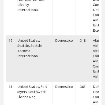
Liberty
Connec
International
NetJets
Countr
Airlines
United
Expres
12
United States,
Domestico
318
Alaska
Seattle, Seattle-
Airlines
Tacoma
Air Line
International
Countr
Airlines
Connec
United
Airline
13
United States, Fort
Domestico
303
Delta A
Myers, Southwest
Lines, 
Florida Reg
Countr
Airlines