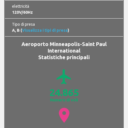
elettricità
120V/60Hz
Tipo di presa
A, B (
Visualizza i tipi di presa
)
Aeroporto Minneapolis-Saint Paul
International
Statistiche principali
airplanemode_active
24.865
Numero di voli
location_on