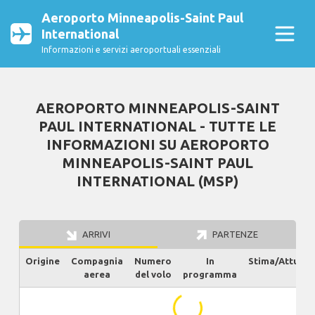
Aeroporto Minneapolis-Saint Paul
International
Informazioni e servizi aeroportuali essenziali
AEROPORTO MINNEAPOLIS-SAINT
PAUL INTERNATIONAL - TUTTE LE
INFORMAZIONI SU AEROPORTO
MINNEAPOLIS-SAINT PAUL
INTERNATIONAL (MSP)
ARRIVI
PARTENZE
Origine
Compagnia
Numero
In
Stima/Attuale
aerea
del volo
programma
...