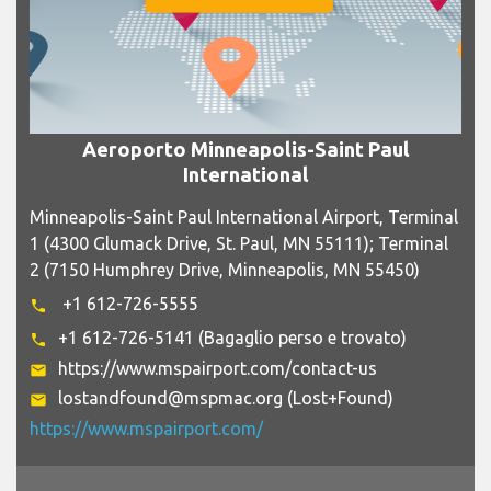
Aeroporto Minneapolis-Saint Paul
International
Minneapolis-Saint Paul International Airport, Terminal
1 (4300 Glumack Drive, St. Paul, MN 55111); Terminal
2 (7150 Humphrey Drive, Minneapolis, MN 55450)
+1 612-726-5555
phone
+1 612-726-5141 (Bagaglio perso e trovato)
phone
https://www.mspairport.com/contact-us
email
lostandfound@mspmac.org (Lost+Found)
email
https://www.mspairport.com/