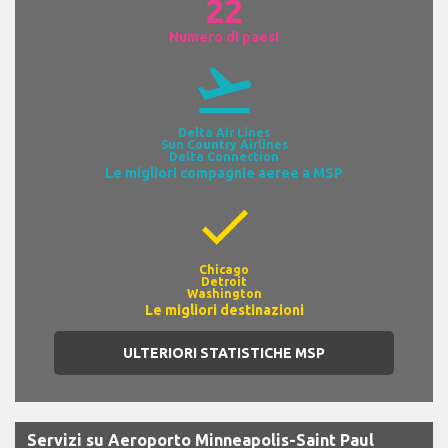
22
Numero di paesi
flight_takeoff
Delta Air Lines
Sun Country Airlines
Delta Connection
Le migliori compagnie aeree a MSP
check
Chicago
Detroit
Washington
Le migliori destinazioni
ULTERIORI STATISTICHE MSP
Servizi su Aeroporto Minneapolis-Saint Paul