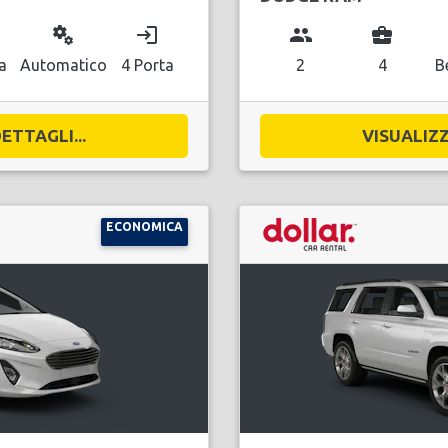
miscellaneous_services
login
group
business_center
a
Automatico
4 Porta
2
4
B
ETTAGLI...
VISUALIZZ
ECONOMICA