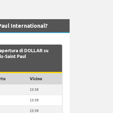
aul International?
i apertura di DOLLAR su
s-Saint Paul
rto
Vicino
0
23:59
0
23:59
0
23:59