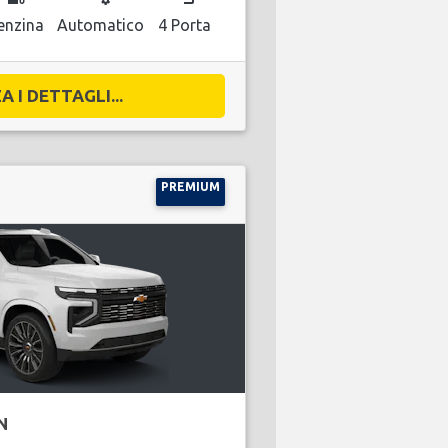
enzina
Automatico
4 Porta
A I DETTAGLI...
PREMIUM
N