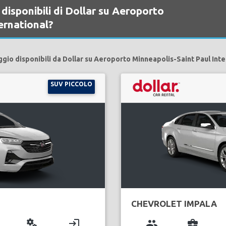
disponibili di Dollar su Aeroporto
ernational?
ggio disponibili da Dollar su Aeroporto Minneapolis-Saint Paul Inte
SUV PICCOLO
CHEVROLET IMPALA
miscellaneous_services
login
group
business_center