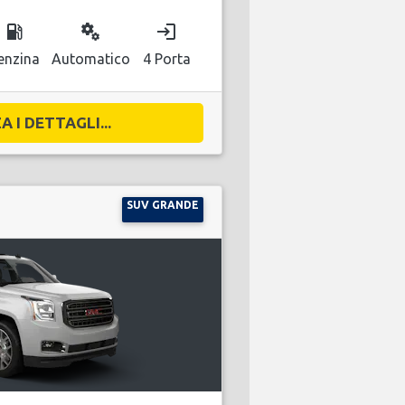
local_gas_station
miscellaneous_services
login
enzina
Automatico
4 Porta
A I DETTAGLI...
SUV GRANDE