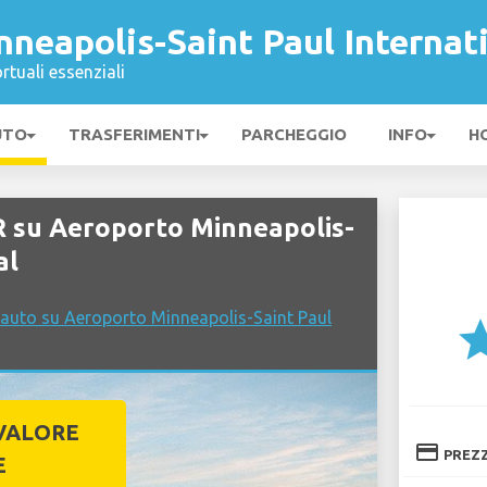
neapolis-Saint Paul Internat
rtuali essenziali
UTO
TRASFERIMENTI
PARCHEGGIO
INFO
H
 su Aeroporto Minneapolis-
al
 auto su Aeroporto Minneapolis-Saint Paul
st
VALORE
credit_card
PREZ
E