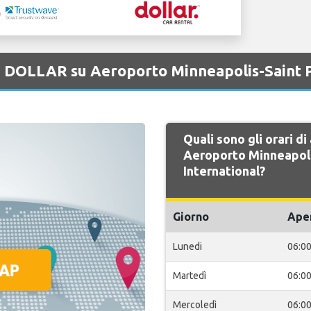
di DOLLAR su Aeroporto Minneapolis-Saint P
Quali sono gli orari d
Aeroporto Minneapoli
International?
Giorno
Ape
Lunedi
06:0
Martedì
06:0
Mercoledì
06:0