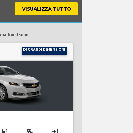
VISUALIZZA TUTTO
rnational sono:
DI GRANDI DIMENSIONI
local_gas_station
miscellaneous_services
login