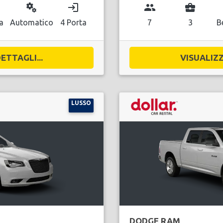
miscellaneous_services
login
group
business_center
a
Automatico
4 Porta
7
3
B
ETTAGLI...
VISUALIZZ
LUSSO
DODGE RAM