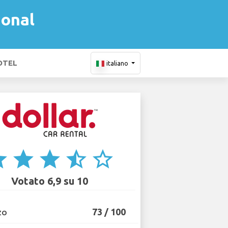
ional
OTEL
italiano
ar
star
star
star_half
star_border
Votato 6,9 su 10
73 / 100
ZO