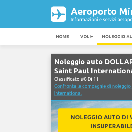
Aeroporto Min
Informazioni e servizi aeropo
HOME
VOLI
NOLEGGIO A
Noleggio auto DOLLAR
Saint Paul Internation
Classificato #8 Di 11
Confronta le compagnie di noleggio
International
NOLEGGIO AUTO DI 
INSUPERABIL