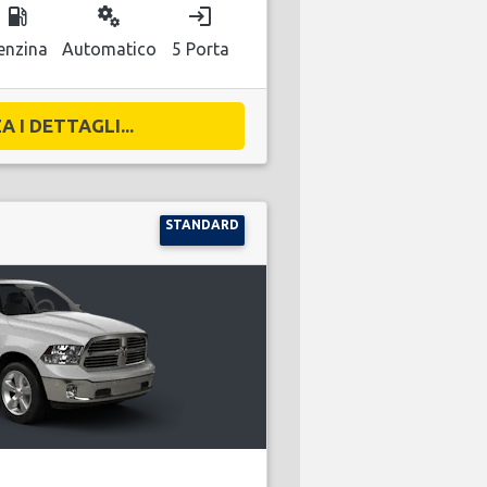
local_gas_station
miscellaneous_services
login
enzina
Automatico
5 Porta
A I DETTAGLI...
STANDARD