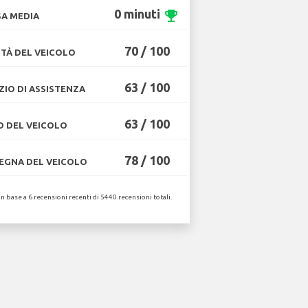
0 minuti
emoji_events
A MEDIA
70 / 100
TÀ DEL VEICOLO
63 / 100
ZIO DI ASSISTENZA
63 / 100
O DEL VEICOLO
78 / 100
GNA DEL VEICOLO
in base a 6 recensioni recenti di 5440 recensioni totali.