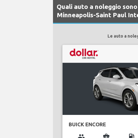
Quali auto a noleggio sono 
Minneapolis-Saint Paul Int
Le auto a nole
BUICK ENCORE
group
business_center
local_gas_station