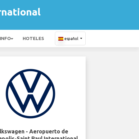
rnational
 INFO
HOTELES
español
lkswagen - Aeropuerto de
polis-Saint Paul International