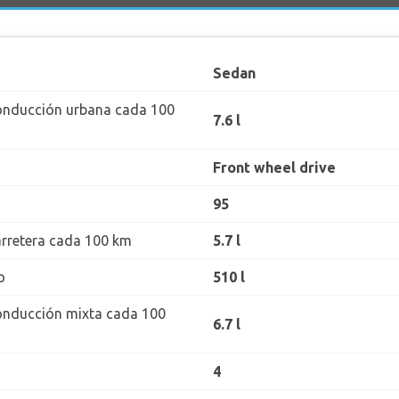
Sedan
onducción urbana cada 100
7.6 l
Front wheel drive
95
rretera cada 100 km
5.7 l
o
510 l
onducción mixta cada 100
6.7 l
4