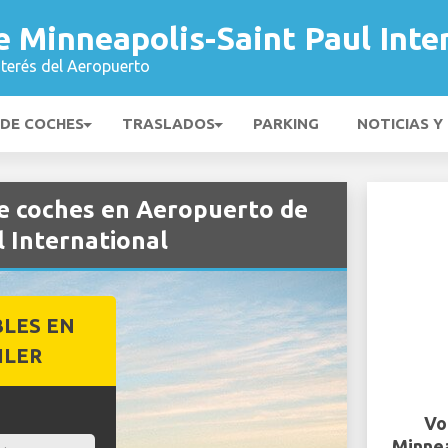
 Minneapolis-Saint Paul Inte
nterés del Aeropuerto
 DE COCHES
TRASLADOS
PARKING
NOTICIAS Y
e coches en Aeropuerto de
 International
BLES EN
ILER
Vo
Minnea