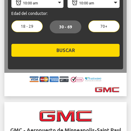
Edad del conductor:
18 - 29
70+
30 - 69
BUSCAR
GMC - Aeropuerto de Minneapolis-Saint Paul