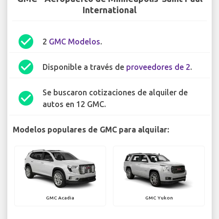
International
check_circle
2
GMC Modelos
.
check_circle
Disponible a través de
proveedores de 2
.
Se buscaron cotizaciones de alquiler de
check_circle
autos en 12 GMC.
Modelos populares de GMC para alquilar:
GMC Acadia
GMC Yukon