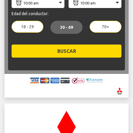
Edad del conductor:
18 - 29
70+
30 - 69
BUSCAR