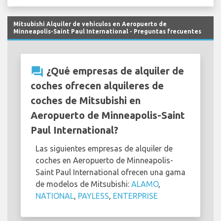
Mitsubishi Alquiler de vehículos en Aeropuerto de
Minneapolis-Saint Paul International - Preguntas frecuentes
question_answer
¿Qué empresas de alquiler de
coches ofrecen alquileres de
coches de Mitsubishi en
Aeropuerto de Minneapolis-Saint
Paul International?
Las siguientes empresas de alquiler de
coches en Aeropuerto de Minneapolis-
Saint Paul International ofrecen una gama
de modelos de Mitsubishi:
ALAMO
,
NATIONAL
,
PAYLESS
,
ENTERPRISE