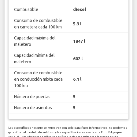
Combustible
diesel
Consumo de combustible
5.3 l
en carretera cada 100 km
Capacidad máxima del
1847 l
maletero
Capacidad mínima del
602 l
maletero
Consumo de combustible
en conducción mixta cada
6.1 l
100 km
Número de puertas
5
Numero de asientos
5
Las especificaciones que se muestran son solo para fines informativos, no podemos
garantizar el modelo de vehículo y las especificaciones exactas de Ford Edge que
recibirá. Para obtener detalles específicos, debe consultar con la compañía de