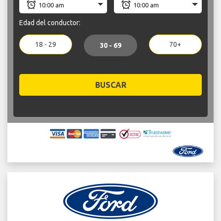
Edad del conductor:
18 - 29
70+
30 - 69
BUSCAR