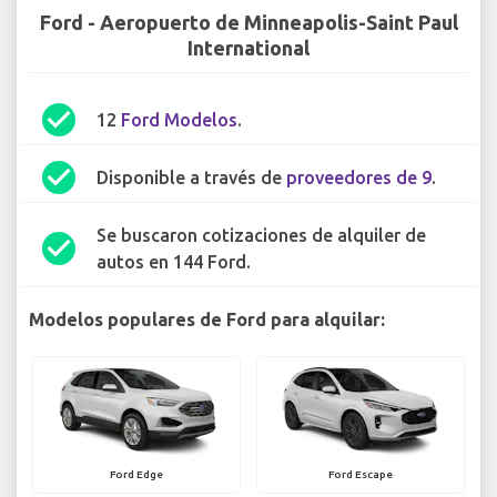
Ford - Aeropuerto de Minneapolis-Saint Paul
International
check_circle
12
Ford Modelos
.
check_circle
Disponible a través de
proveedores de 9
.
Se buscaron cotizaciones de alquiler de
check_circle
autos en 144 Ford.
Modelos populares de Ford para alquilar:
Ford Edge
Ford Escape