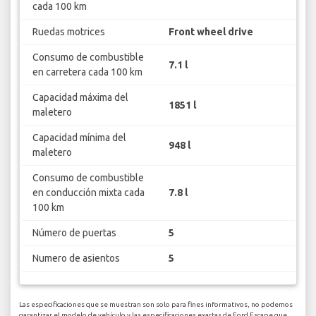
cada 100 km
Ruedas motrices
Front wheel drive
Consumo de combustible
7.1 l
en carretera cada 100 km
Capacidad máxima del
1851 l
maletero
Capacidad mínima del
948 l
maletero
Consumo de combustible
en conducción mixta cada
7.8 l
100 km
Número de puertas
5
Numero de asientos
5
Las especificaciones que se muestran son solo para fines informativos, no podemos
garantizar el modelo de vehículo y las especificaciones exactas de Ford Escape que