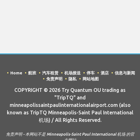
Home
航班
汽车租赁
机场接送
停车
酒店
信息与新闻
免责声明
隐私
网站地图
COPYRIGHT © 2026 Try Quantum OU trading as
"TripTQ" and
minneapolissaintpaulinternationalairport.com (also
known as TripTQ Minneapolis-Saint Paul International
机场) / All Rights Reserved.
免责声明 - 本网站不是 Minneapolis-Saint Paul International 机场 的官