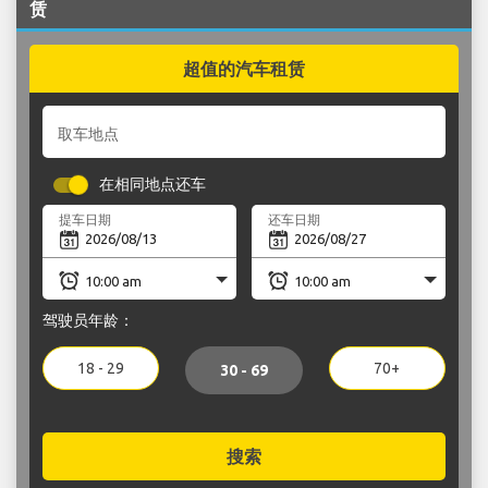
赁
超值的汽车租赁
取车地点
在相同地点还车
提车日期
还车日期
驾驶员年龄：
18 - 29
70+
30 - 69
搜索