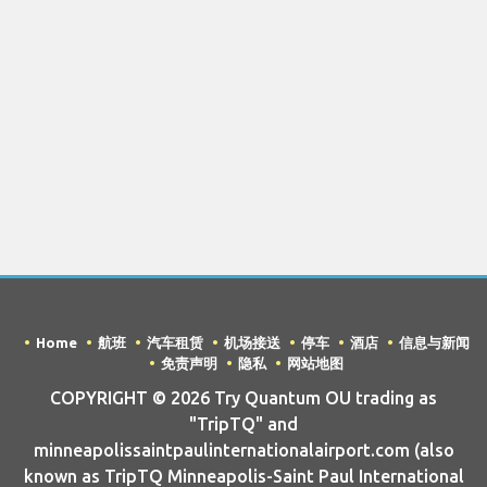
Home
航班
汽车租赁
机场接送
停车
酒店
信息与新闻
免责声明
隐私
网站地图
COPYRIGHT © 2026 Try Quantum OU trading as
"TripTQ" and
minneapolissaintpaulinternationalairport.com (also
known as TripTQ Minneapolis-Saint Paul International