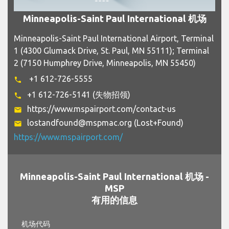
Minneapolis-Saint Paul International 机场
Minneapolis-Saint Paul International Airport, Terminal
1 (4300 Glumack Drive, St. Paul, MN 55111); Terminal
2 (7150 Humphrey Drive, Minneapolis, MN 55450)
+1 612-726-5555
phone
+1 612-726-5141 (失物招领)
phone
https://www.mspairport.com/contact-us
email
lostandfound@mspmac.org (Lost+Found)
email
https://www.mspairport.com/
Minneapolis-Saint Paul International 机场 -
MSP
有用的信息
机场代码