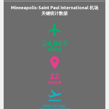
Minneapolis-Saint Paul International 机场
关键统计数据
airplanemode_active
24,865
航班数量
location_on
22
国家数量
flight_takeoff
Delta Air Lines
Sun Country Airlines