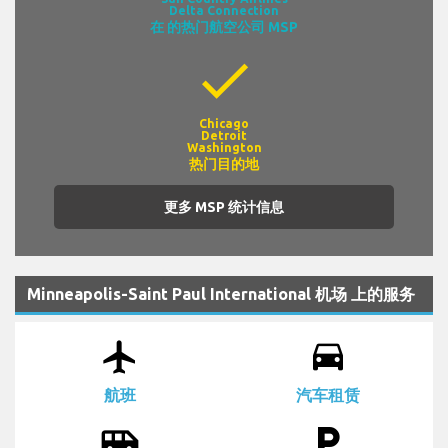
Delta Connection
在 的热门航空公司 MSP
check
Chicago
Detroit
Washington
热门目的地
更多 MSP 统计信息
Minneapolis-Saint Paul International 机场 上的服务
airplanemode_active
drive_eta
航班
汽车租赁
airport_shuttle
local_parking