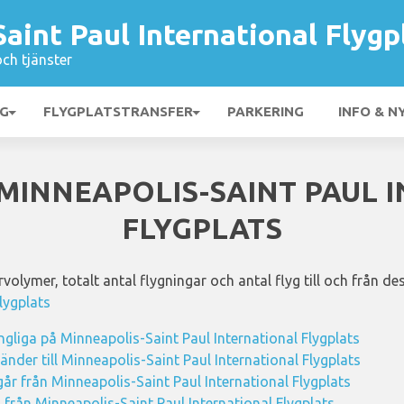
aint Paul International Flygp
och tjänster
NG
FLYGPLATSTRANSFER
PARKERING
INFO & N
 MINNEAPOLIS-SAINT PAUL
FLYGPLATS
olymer, totalt antal flygningar och antal flyg till och från des
lygplats
ängliga på Minneapolis-Saint Paul International Flygplats
änder till Minneapolis-Saint Paul International Flygplats
år från Minneapolis-Saint Paul International Flygplats
h från Minneapolis-Saint Paul International Flygplats