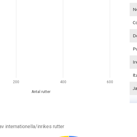
N
C
D
P
Ir
It
200
400
600
J
Antal rutter
v internationella/inrikes rutter