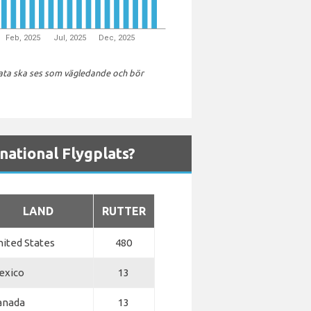
Feb, 2025
Jul, 2025
Dec, 2025
data ska ses som vägledande och bör
rnational Flygplats?
LAND
RUTTER
nited States
480
exico
13
anada
13