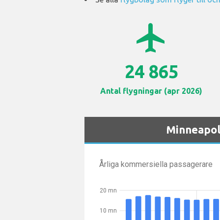
airplanemode_active
24 865
Antal flygningar (apr 2026)
Minneapoli
Årliga kommersiella passagerare
20 mn
10 mn