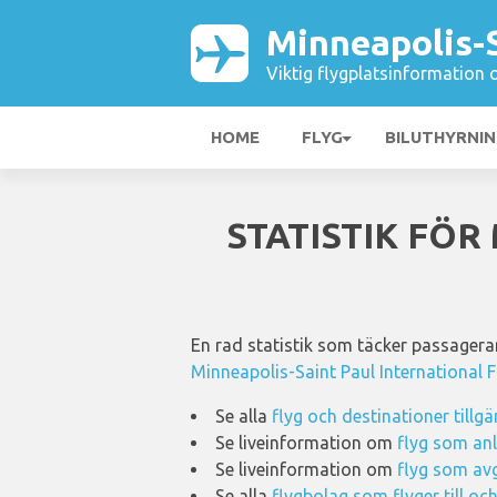
Minneapolis-S
Viktig flygplatsinformation 
HOME
FLYG
BILUTHYRNI
STATISTIK FÖR
En rad statistik som täcker passagerarv
Minneapolis-Saint Paul International F
Se alla
flyg och destinationer tillg
Se liveinformation om
flyg som anl
Se liveinformation om
flyg som avg
Se alla
flygbolag som flyger till oc