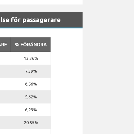
lse för passagerare
ARE
% FÖRÄNDRA
13,36%
7,39%
6,56%
5,62%
6,29%
20,55%