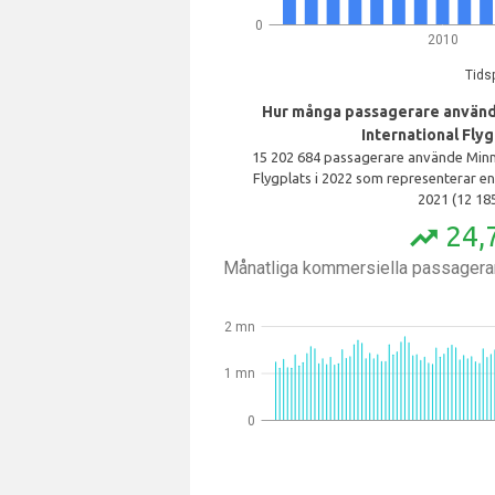
0
2010
Tids
Hur många passagerare använde
International Flyg
15 202 684 passagerare använde Minne
Flygplats i 2022 som representerar e
2021 (12 185
24,
trending_up
Månatliga kommersiella passagerar
2 mn
1 mn
0