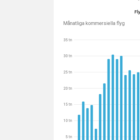
Fl
Månatliga kommersiella flyg
35 tn
30 tn
25 tn
20 tn
15 tn
10 tn
5 tn