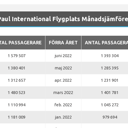
Paul International Flygplats Månadsjämföre
TAL PASSAGERARE
FÖRRA ÅRET
ANTAL PASSAGER
1 579 507
juni 2022
1 393 304
1 380 401
maj 2022
1 285 395
1 312 657
apr. 2022
1 231 901
1 480 523
mars 2022
1 401 781
1 110 994
feb. 2022
1 045 272
1 181 009
jan. 2022
979 694