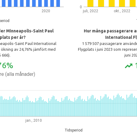
0
2020
juli, 2022
okt., 2022
period
r Minneapolis-Saint Paul
Hur många passagerare a
plats per år?
International F
apolis-Saint Paul International
1 579 507 passagerare använde
n ökning av 24,76% jämfört med
Flygplats i juni 2023 som repres
 666).
juni 20
76%
trending_up
e (alla månader)
jan., 2010
Tidsperiod