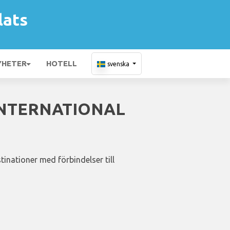
lats
YHETER
HOTELL
svenska
 INTERNATIONAL
tinationer med förbindelser till