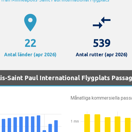
location_on
compare_arrows
22
539
Antal länder (apr 2026)
Antal rutter (apr 2026)
s-Saint Paul International Flygplats Pass
Månatliga kommersiella pass
1 mn