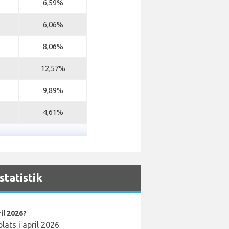
6,59%
6,06%
8,06%
12,57%
9,89%
4,61%
statistik
il 2026?
ats i april 2026