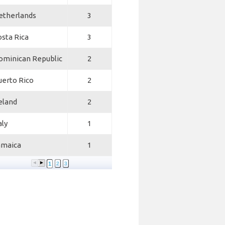
etherlands
3
osta Rica
3
ominican Republic
2
uerto Rico
2
eland
2
aly
1
amaica
1
1
2
3