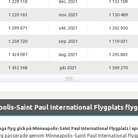
1 229 118
dec. 2021
1 153 109
1 220 163
nov. 2021
1 150 469
1 299 871
okt. 2021
1 202 950
1 259 720
sep. 2021
1 119 031
1 424 097
aug. 2021
1 295 883
1 432 368
juli 2021
1 369 270
lis-Saint Paul International Flygplats flyg
ga flyg gick på Minneapolis-Saint Paul International Flygplats i apr
yg passerade genom Minneapolis-Saint Paul International Flygpl