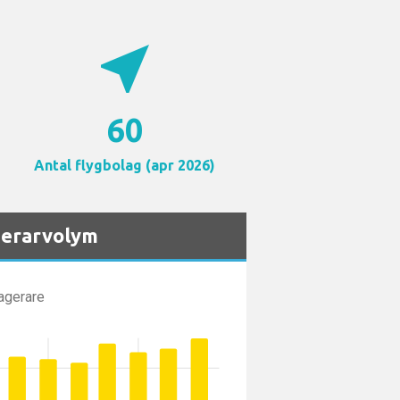
near_me
60
Antal flygbolag (apr 2026)
agerarvolym
agerare