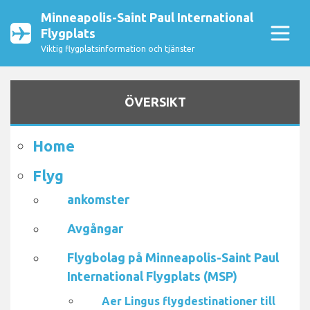
Minneapolis-Saint Paul International
Flygplats
Viktig flygplatsinformation och tjänster
ÖVERSIKT
Home
Flyg
ankomster
Avgångar
Flygbolag på Minneapolis-Saint Paul
International Flygplats (MSP)
Aer Lingus flygdestinationer till