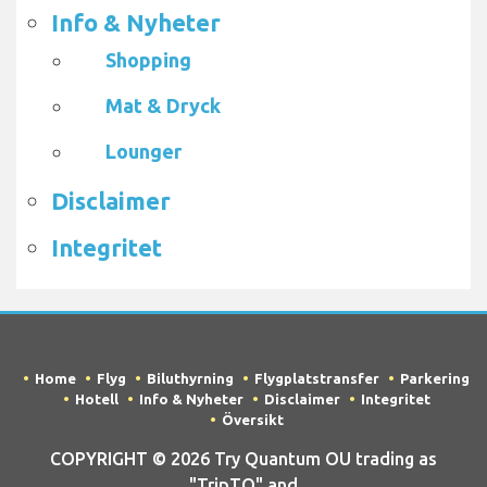
Info & Nyheter
Shopping
Mat & Dryck
Lounger
Disclaimer
Integritet
Home
Flyg
Biluthyrning
Flygplatstransfer
Parkering
Hotell
Info & Nyheter
Disclaimer
Integritet
Översikt
COPYRIGHT © 2026 Try Quantum OU trading as
"TripTQ" and